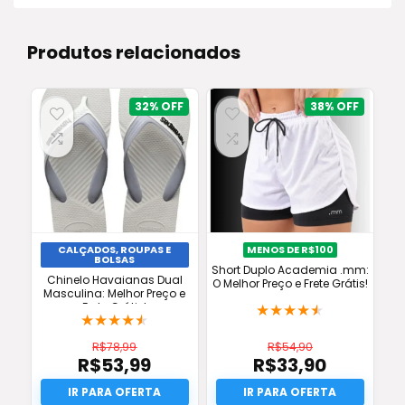
Produtos relacionados
32%
38%
CALÇADOS, ROUPAS E
MENOS DE R$100
BOLSAS
Short Duplo Academia .mm:
Chinelo Havaianas Dual
O Melhor Preço e Frete Grátis!
Masculina: Melhor Preço e
Frete Grátis!
★
★
★
★
★
★
★
★
★
★
R$
78,99
R$
54,90
R$
53,99
R$
33,90
O
O
preço
O
preço
O
original
preço
original
preço