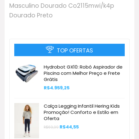
Masculino Dourado Co2115mwi/k4p
Dourado Preto
TOP OFERTAS
Hydrobot GX10: Robô Aspirador de
Piscina com Melhor Preço e Frete
Grátis
R$
4.959,25
Calça Legging Infantil Hering Kids
Promoção! Conforto e Estilo em
Oferta
O
O
R$
44,55
R$
69,99
preço
preço
original
atual