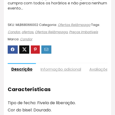
cumpra com todos os horários e não perca nenhum
evento…
SKU:
MLB68066002
Categoria:
Ofertas Relâmpago
Tags:
Condor
,
ofertas
,
Ofertas Relâmpago
,
Preços Imbatíveis
Marca:
Condor
Descrição
Informação adicional
Avaliações (
Características
Tipo de fecho: Fivela de liberação.
Cor do bisel: Dourado.