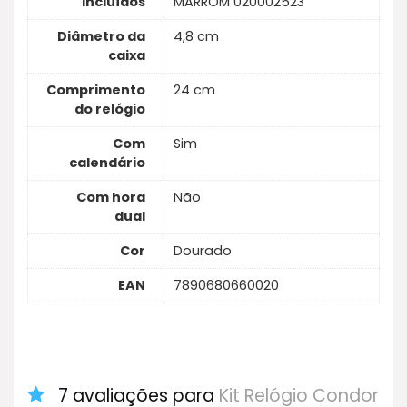
incluídos
MARROM 020002523
Diâmetro da
4,8 cm
caixa
Comprimento
24 cm
do relógio
Com
Sim
calendário
Com hora
Não
dual
Cor
Dourado
EAN
7890680660020
7 avaliações para
Kit Relógio Condor