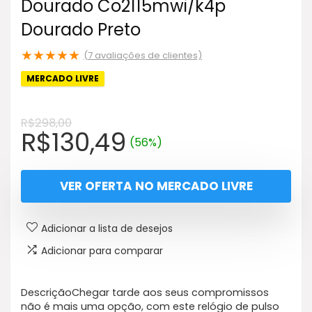
Dourado Co2115mwi/k4p
Dourado Preto
★
★
★
★
★
(
7
avaliações de clientes)
MERCADO LIVRE
R$
298,00
O
O
R$
130,49
(56%)
preço
preço
original
atual
VER OFERTA NO MERCADO LIVRE
era:
é:
R$298,00.
R$130,49.
Adicionar a lista de desejos
Adicionar para comparar
DescriçãoChegar tarde aos seus compromissos
não é mais uma opção, com este relógio de pulso