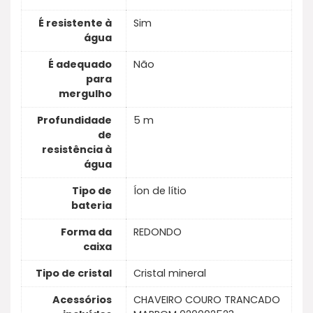
É resistente à
Sim
água
É adequado
Não
para
mergulho
Profundidade
5 m
de
resistência à
água
Tipo de
Íon de lítio
bateria
Forma da
REDONDO
caixa
Tipo de cristal
Cristal mineral
Acessórios
CHAVEIRO COURO TRANCADO