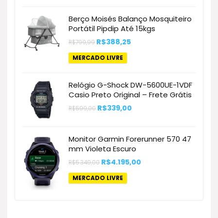
era:
é:
R$69,99.
R$44,55.
Berço Moisés Balanço Mosquiteiro
Portátil Pipdip Até 15kgs
O
O
R$
388,25
R$
799,99
preço
preço
original
atual
MERCADO LIVRE
era:
é:
R$799,99.
R$388,25.
Relógio G-Shock DW-5600UE-1VDF
Casio Preto Original – Frete Grátis
O
O
R$
339,00
R$
599,00
preço
preço
original
atual
era:
é:
R$599,00.
R$339,00.
Monitor Garmin Forerunner 570 47
mm Violeta Escuro
O
O
R$
4.195,00
R$
5.349,00
preço
preço
original
atual
MERCADO LIVRE
era:
é:
R$5.349,00.
R$4.195,00.