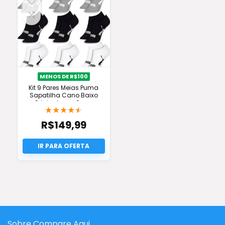
MENOS DE R$100
Kit 9 Pares Meias Puma
Sapatilha Cano Baixo
Original com Super
★
★
★
★
★
Desconto
R$
149,99
Sobre Compare Aqui