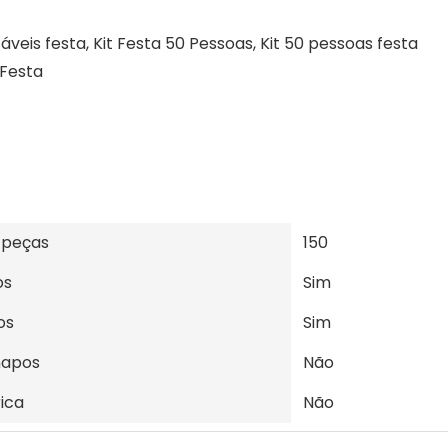
táveis festa, Kit Festa 50 Pessoas, Kit 50 pessoas festa
 Festa
 peças
150
os
Sim
os
Sim
napos
Não
rica
Não