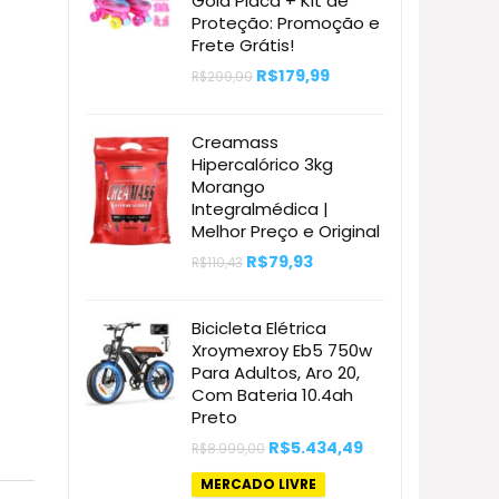
Gold Placa + Kit de
Proteção: Promoção e
Frete Grátis!
O
O
R$
179,99
R$
299,99
preço
preço
original
atual
era:
é:
Creamass
R$299,99.
R$179,99.
Hipercalórico 3kg
Morango
Integralmédica |
Melhor Preço e Original
O
O
R$
79,93
R$
110,43
preço
preço
original
atual
era:
é:
Bicicleta Elétrica
R$110,43.
R$79,93.
Xroymexroy Eb5 750w
Para Adultos, Aro 20,
Com Bateria 10.4ah
Preto
O
O
R$
5.434,49
R$
8.999,00
preço
preço
original
atual
MERCADO LIVRE
era:
é: