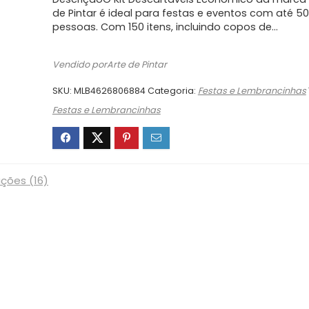
original
atual
era:
é:
de Pintar é ideal para festas e eventos com até 50
pessoas. Com 150 itens, incluindo copos de…
R$42,90.
R$40,75.
Vendido porArte de Pintar
SKU:
MLB4626806884
Categoria:
Festas e Lembrancinhas
Festas e Lembrancinhas
ações (16)