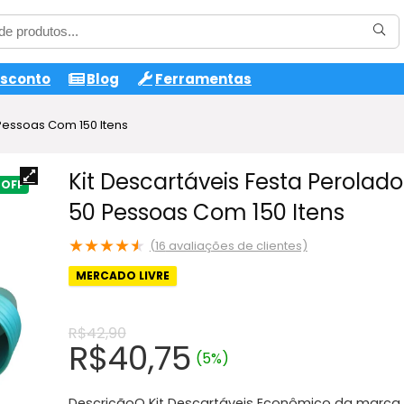
esconto
Blog
Ferramentas
 Pessoas Com 150 Itens
Kit Descartáveis Festa Perolado
50 Pessoas Com 150 Itens
★
★
★
★
★
(
16
avaliações de clientes)
MERCADO LIVRE
R$
42,90
O
O
R$
40,75
(5%)
preço
preço
DescriçãoO Kit Descartáveis Econômico da marca 