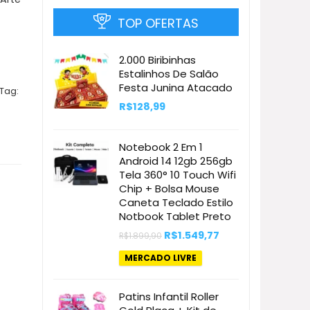
TOP OFERTAS
2.000 Biribinhas
Estalinhos De Salão
Festa Junina Atacado
Tag:
R$
128,99
Notebook 2 Em 1
Android 14 12gb 256gb
Tela 360° 10 Touch Wifi
Chip + Bolsa Mouse
Caneta Teclado Estilo
Notbook Tablet Preto
O
O
R$
1.549,77
R$
1.899,90
preço
preço
original
atual
MERCADO LIVRE
era:
é:
R$1.899,90.
R$1.549,77.
Patins Infantil Roller