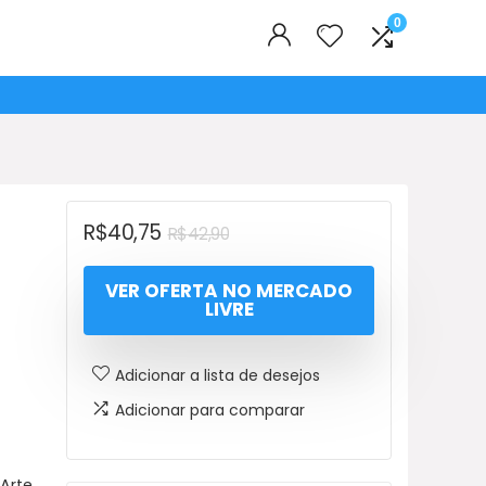
0
O
O
R$
40,75
R$
42,90
preço
preço
VER OFERTA NO MERCADO
original
atual
LIVRE
era:
é:
R$42,90.
R$40,75.
Adicionar a lista de desejos
Adicionar para comparar
Arte