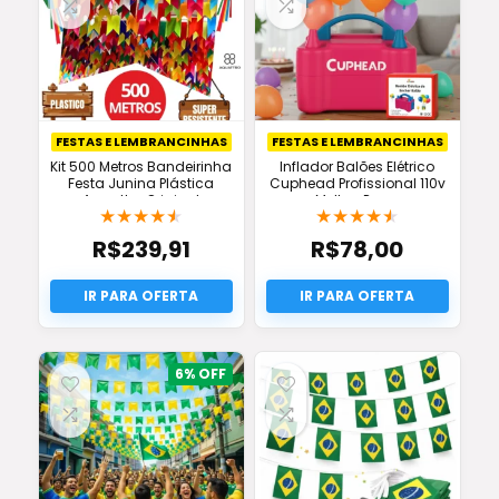
FESTAS E LEMBRANCINHAS
FESTAS E LEMBRANCINHAS
Kit 500 Metros Bandeirinha
Inflador Balões Elétrico
Festa Junina Plástica
Cuphead Profissional 110v
Aquattro Original
Melhor Preço
★
★
★
★
★
★
★
★
★
★
R$
239,91
R$
78,00
6%