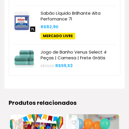
era:
é:
R$157,89.
R$77,69.
Sabão Líquido Brilhante Alta
Perfomance 7l
R$
82,90
MERCADO LIVRE
Jogo de Banho Venus Select 4
Peças | Camesa | Frete Grátis
O
O
R$
59,53
R$
119,90
preço
preço
original
atual
era:
é:
R$119,90.
R$59,53.
Produtos relacionados