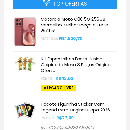
TOP OFERTAS
Motorola Moto G86 5G 256GB
Vermelho: Melhor Preço e Frete
Grátis!
O
O
R$
1.620,70
R$
1.706,00
preço
preço
original
atual
era:
é:
R$1.706,00.
R$1.620,70.
Kit Espantalhos Festa Junina
Caipira de Mesa 3 Peças Original
Oferta
O
O
R$
42,82
R$
54,90
preço
preço
original
atual
MERCADO LIVRE
era:
é:
R$54,90.
R$42,82.
Pacote Figurinha Sticker Com
Legend Extra Original Copa 2026
O
O
R$
77,69
R$
157,89
preço
preço
original
atual
MATHEUS CARDOSO IMPORTS