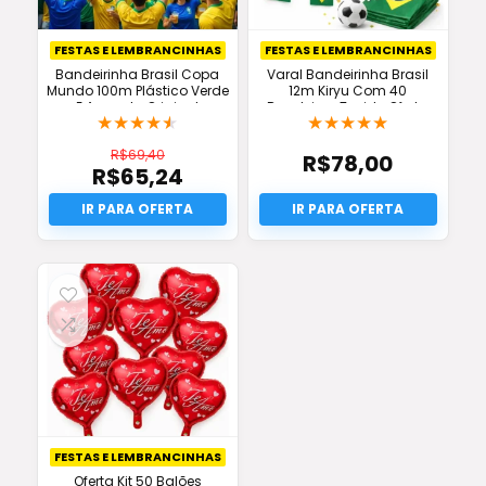
FESTAS E LEMBRANCINHAS
FESTAS E LEMBRANCINHAS
Bandeirinha Brasil Copa
Varal Bandeirinha Brasil
Mundo 100m Plástico Verde
12m Kiryu Com 40
E Amarela Original
Bandeiras Tecido Oferta
★
★
★
★
★
★
★
★
★
★
R$
69,40
R$
78,00
R$
65,24
O
preço
O
original
preço
era:
atual
R$69,40.
é:
R$65,24.
FESTAS E LEMBRANCINHAS
Oferta Kit 50 Balões