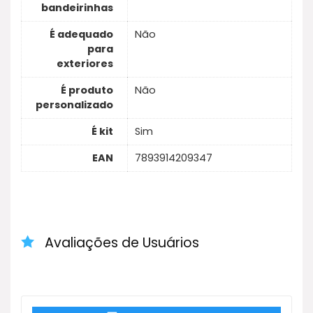
bandeirinhas
É adequado
Não
para
exteriores
É produto
Não
personalizado
É kit
Sim
EAN
7893914209347
Avaliações de Usuários