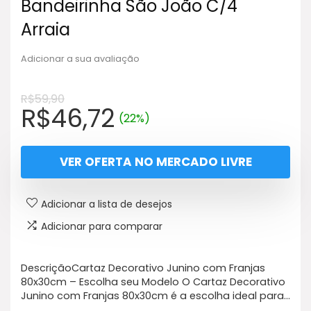
Bandeirinha São João C/4
Arraia
Adicionar a sua avaliação
R$
59,90
O
O
R$
46,72
(22%)
preço
preço
original
atual
VER OFERTA NO MERCADO LIVRE
era:
é:
R$59,90.
R$46,72.
Adicionar a lista de desejos
Adicionar para comparar
DescriçãoCartaz Decorativo Junino com Franjas
80x30cm – Escolha seu Modelo O Cartaz Decorativo
Junino com Franjas 80x30cm é a escolha ideal para…