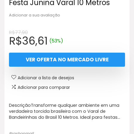
Festa Junina Varal 10 Metros
Adicionar a sua avaliação
R$
77,90
O
O
R$
36,61
(53%)
preço
preço
original
atual
VER OFERTA NO MERCADO LIVRE
era:
é:
R$77,90.
R$36,61.
Adicionar a lista de desejos
Adicionar para comparar
DescriçãoTransforme qualquer ambiente em uma
verdadeira torcida brasileira com o Varal de
Bandeirinhas do Brasil 10 Metros. Ideal para festas…
Brashopmall