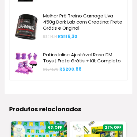
Melhor Pré Treino Carnage Uva
450g Dark Lab com Creatina: Frete
Grátis e Original
O
O
R$
116,30
R$
214,14
preço
preço
original
atual
era:
é:
Patins Inline Ajustável Rosa DM
R$214,14.
R$116,30.
Toys | Frete Grátis + Kit Completo
O
O
R$
200,88
R$
241,00
preço
preço
original
atual
era:
é:
R$241,00.
R$200,88.
Produtos relacionados
6%
27%