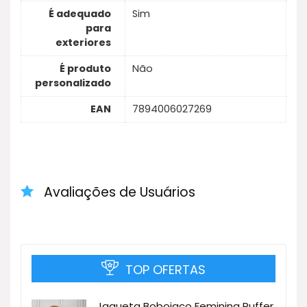
É adequado
Sim
para
exteriores
É produto
Não
personalizado
EAN
7894006027269
Avaliações de Usuários
TOP OFERTAS
Jaqueta Bobojaco Feminina Puffer