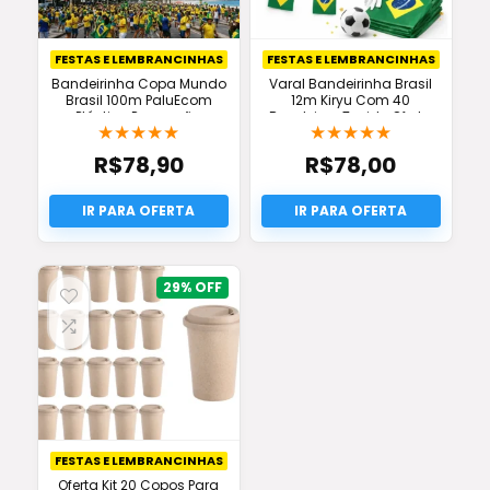
FESTAS E LEMBRANCINHAS
FESTAS E LEMBRANCINHAS
Bandeirinha Copa Mundo
Varal Bandeirinha Brasil
Brasil 100m PaluEcom
12m Kiryu Com 40
Plástico Promoção
Bandeiras Tecido Oferta
★
★
★
★
★
★
★
★
★
★
R$
78,90
R$
78,00
29%
FESTAS E LEMBRANCINHAS
Oferta Kit 20 Copos Para