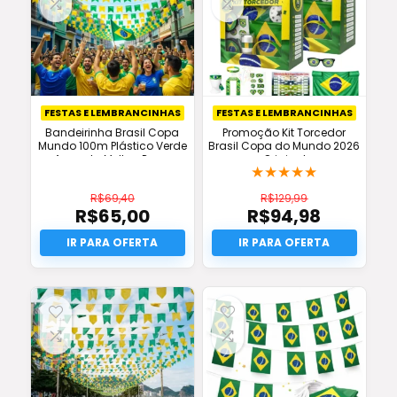
FESTAS E LEMBRANCINHAS
FESTAS E LEMBRANCINHAS
Bandeirinha Brasil Copa
Promoção Kit Torcedor
Mundo 100m Plástico Verde
Brasil Copa do Mundo 2026
Amarela Melhor Preço
Original
★
★
★
★
★
R$
69,40
R$
129,99
R$
65,00
R$
94,98
O
O
preço
O
preço
O
original
preço
original
preço
era:
atual
era:
atual
R$69,40.
é:
R$129,99.
é:
R$65,00.
R$94,98.