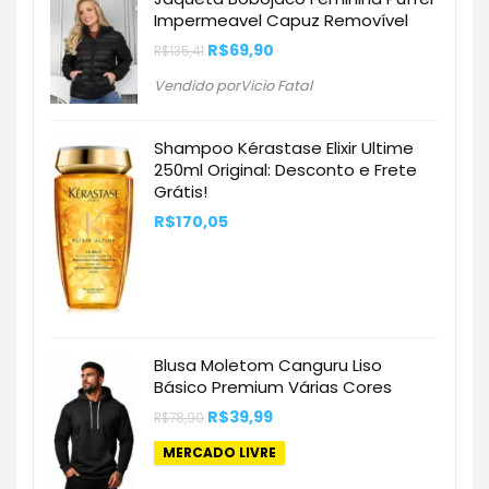
Impermeavel Capuz Removível
O
O
R$
69,90
R$
135,41
preço
preço
original
atual
Vendido porVicio Fatal
era:
é:
R$135,41.
R$69,90.
Shampoo Kérastase Elixir Ultime
250ml Original: Desconto e Frete
Grátis!
R$
170,05
Blusa Moletom Canguru Liso
Básico Premium Várias Cores
O
O
R$
39,99
R$
78,90
preço
preço
original
atual
MERCADO LIVRE
era:
é:
R$78,90.
R$39,99.