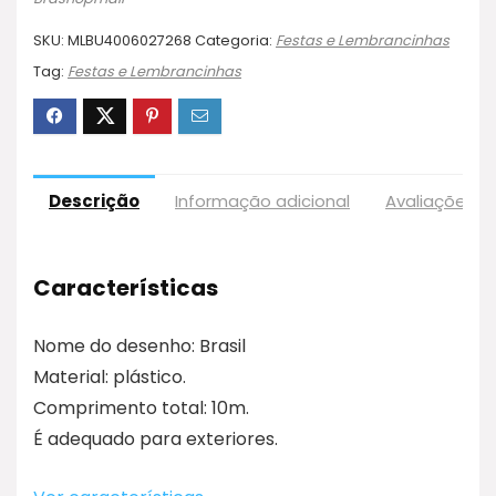
SKU:
MLBU4006027268
Categoria:
Festas e Lembrancinhas
Tag:
Festas e Lembrancinhas
Descrição
Informação adicional
Avaliações (
Características
Nome do desenho: Brasil
Material: plástico.
Comprimento total: 10m.
É adequado para exteriores.