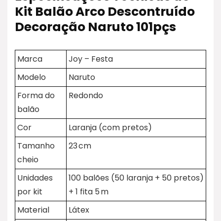
Kit Balão Arco Descontruído
Decoração Naruto 101pçs
Marca
Joy – Festa
Modelo
Naruto
Forma do
Redondo
balão
Cor
Laranja (com pretos)
Tamanho
23 cm
cheio
Unidades
100 balões (50 laranja + 50 pretos)
por kit
+ 1 fita 5 m
Material
Látex