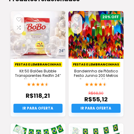
20%
FESTAS E LEMBRANCINHAS
FESTAS E LEMBRANCINHAS
Kit 50 Balões Bubble
Bandeirinha de Plástico
Transparentes Redfin 24″
Festa Junina 200 Metros
Oferta Exclusiva
Decoração Oferta
★
★
★
★
★
★
★
★
★
★
R$
68,90
R$
118,21
R$
55,12
O
preço
O
original
preço
era:
atual
R$68,90.
é:
R$55,12.