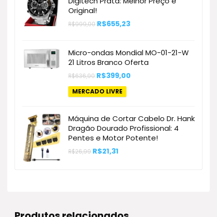
Digitech Prata: Melhor Preço e
Original!
O
O
R$
655,23
R$
999,00
preço
preço
original
atual
era:
é:
Micro-ondas Mondial MO-01-21-W
R$999,00.
R$655,23.
21 Litros Branco Oferta
O
O
R$
399,00
R$
636,90
preço
preço
original
atual
MERCADO LIVRE
era:
é:
R$636,90.
R$399,00.
Máquina de Cortar Cabelo Dr. Hank
Dragão Dourado Profissional: 4
Pentes e Motor Potente!
O
O
R$
21,31
R$
26,99
preço
preço
original
atual
era:
é:
R$26,99.
R$21,31.
Produtos relacionados