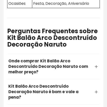
Ocasiões
Festa, Decoração, Aniversário
Perguntas Frequentes sobre
Kit Balão Arco Descontruído
Decoração Naruto
Onde comprar Kit Balão Arco
Descontruído Decoração Naruto com
melhor preço?
A opção mais segura e recomendada para
Kit Balão Arco Descontruído
comprar o Kit Balão Arco Descontruído
Decoração Naruto é bom e vale a
Decoração Naruto é através do Mercado Livre.
pena?
Utilizando o nosso link de oferta, você garante a