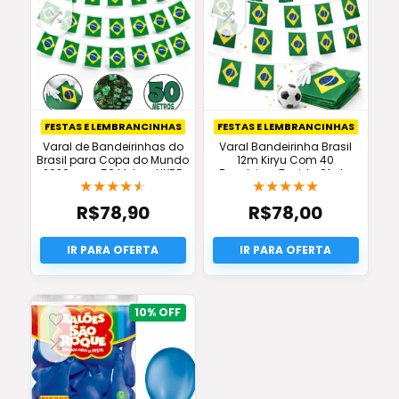
FESTAS E LEMBRANCINHAS
FESTAS E LEMBRANCINHAS
Varal de Bandeirinhas do
Varal Bandeirinha Brasil
Brasil para Copa do Mundo
12m Kiryu Com 40
2026 com 50 Metros HXRD
Bandeiras Tecido Oferta
★
★
★
★
★
★
★
★
★
★
GROUP
R$
78,90
R$
78,00
10%