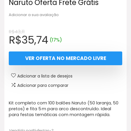
Naruto Oferta Frete Grátis
Adicionar a sua avaliação
R$
43,11
O
O
R$
35,74
(17%)
preço
preço
original
atual
VER OFERTA NO MERCADO LIVRE
era:
é:
R$43,11.
R$35,74.
Adicionar a lista de desejos
Adicionar para comparar
Kit completo com 100 balões Naruto (50 laranja, 50
pretos) e fita 5 m para arco descontruído. Ideal
para festas temáticas com montagem rápida.
Vendido porRivfestas-2