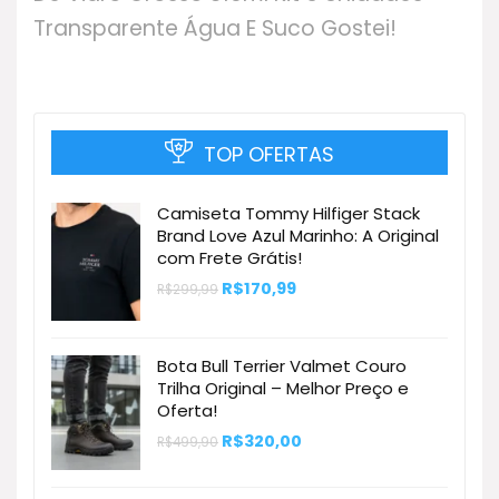
Transparente Água E Suco Gostei!
TOP OFERTAS
Camiseta Tommy Hilfiger Stack
Brand Love Azul Marinho: A Original
com Frete Grátis!
O
O
R$
170,99
R$
299,99
preço
preço
original
atual
era:
é:
R$299,99.
R$170,99.
Bota Bull Terrier Valmet Couro
Trilha Original – Melhor Preço e
Oferta!
O
O
R$
320,00
R$
499,90
preço
preço
original
atual
era:
é: