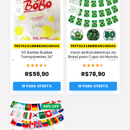
FESTAS E LEMBRANCINHAS
FESTAS E LEMBRANCINHAS
50 Balões Bubble
Varal de Bandeirinhas do
Transparentes 24”
Brasil para Copa do Mundo
Decoração Festas Premium
2026 com 50 Metros HXRD
★
★
★
★
★
★
★
★
★
★
Oferta
GROUP
R$
59,90
R$
78,90
49%