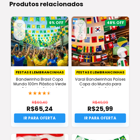
Produtos relacionados
6%
48%
FESTAS E LEMBRANCINHAS
FESTAS E LEMBRANCINHAS
Bandeirinha Brasil Copa
Varal Bandeirinhas Países
Mundo 100m Plástico Verde
Copa do Mundo para
E Amarela Original
Decoração Original
★
★
★
★
★
R$
69,40
R$
49,99
R$
65,24
R$
25,99
O
O
preço
O
preço
O
original
preço
original
preço
era:
atual
era:
atual
R$69,40.
é:
R$49,99.
é:
R$65,24.
R$25,99.