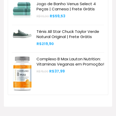
R$499,90.
R$320,00.
Jogo de Banho Venus Select 4
Peças | Camesa | Frete Grátis
O
O
R$
59,53
R$
119,90
preço
preço
original
atual
era:
é:
Tênis All Star Chuck Taylor Verde
R$119,90.
R$59,53.
Natural Original | Frete Grátis
R$
219,90
Complexo B Max Lauton Nutrition:
Vitaminas Veganas em Promoção!
O
O
R$
37,99
R$
76,00
preço
preço
original
atual
era:
é:
R$76,00.
R$37,99.