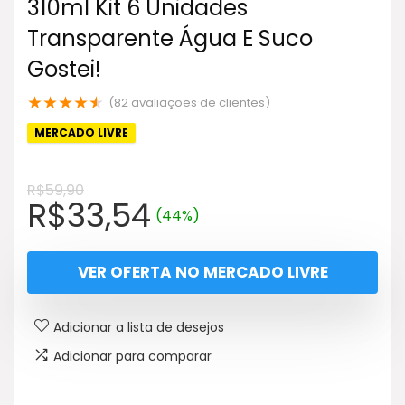
310ml Kit 6 Unidades
Transparente Água E Suco
Gostei!
★
★
★
★
★
(
82
avaliações de clientes)
MERCADO LIVRE
R$
59,90
O
O
R$
33,54
(44%)
preço
preço
original
atual
VER OFERTA NO MERCADO LIVRE
era:
é:
R$59,90.
R$33,54.
Adicionar a lista de desejos
Adicionar para comparar