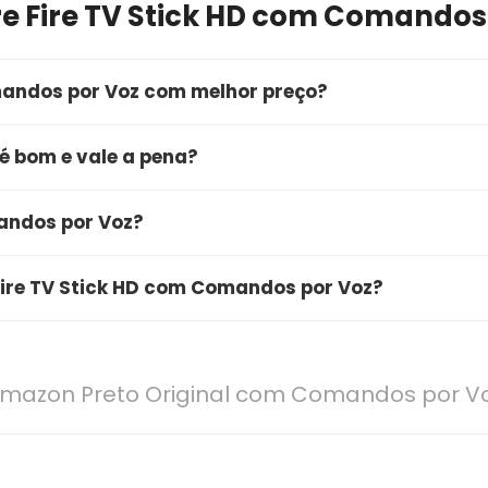
e Fire TV Stick HD com Comandos
mandos por Voz com melhor preço?
mprar o Fire TV Stick HD com Comandos por Voz é atra
é bom e vale a pena?
oferta, você garante a qualidade do produto, entrega rápi
oz é bom e vale muito a pena. O produto conta com
andos por Voz?
 unindo alta qualidade e ótimo custo-benefício. É uma
s por Voz está com uma oferta especial por
 Fire TV Stick HD com Comandos por Voz?
e você clique no botão de "Ver Oferta" para conferir 
destaca pelas seguintes características principais:
ole remoto de voz com Alexa, sistema operacional Fir
D Amazon Preto Original com Comandos por V