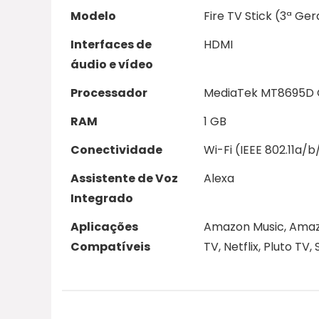
Modelo
Fire TV Stick (3ª Ge
Interfaces de
HDMI
áudio e vídeo
Processador
MediaTek MT8695D
RAM
1 GB
Conectividade
Wi-Fi (IEEE 802.11a/
Assistente de Voz
Alexa
Integrado
Aplicações
Amazon Music, Amazo
Compatíveis
TV, Netflix, Pluto TV