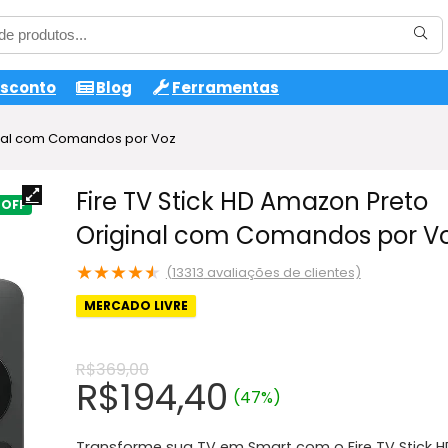
esconto
Blog
Ferramentas
ginal com Comandos por Voz
Fire TV Stick HD Amazon Preto
Original com Comandos por V
★
★
★
★
★
(
13313
avaliações de clientes)
MERCADO LIVRE
R$
369,00
O
O
R$
194,40
(47%)
preço
preço
Transforme sua TV em Smart com o Fire TV Stick H