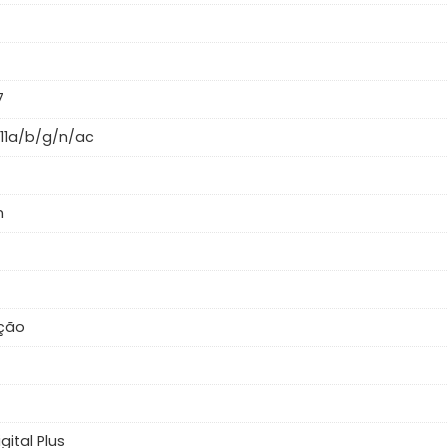
7
2.11a/b/g/n/ac
n
ação
gital Plus