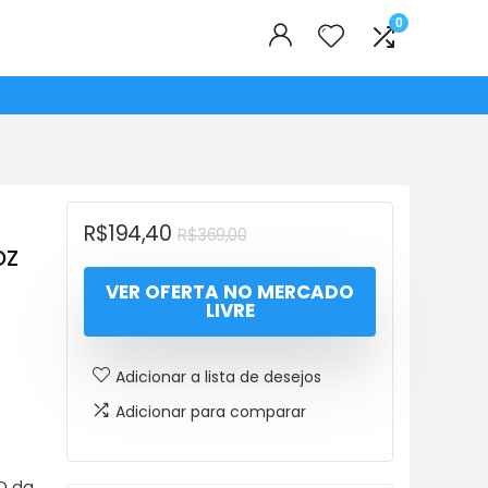
0
O
O
R$
194,40
R$
369,00
oz
preço
preço
VER OFERTA NO MERCADO
original
atual
LIVRE
era:
é:
R$369,00.
R$194,40.
Adicionar a lista de desejos
Adicionar para comparar
D da