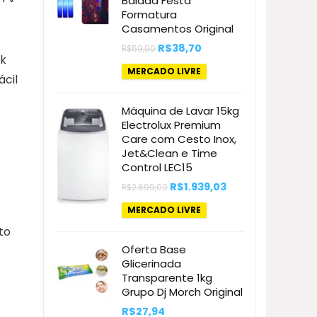
Balada Festa
Formatura
Casamentos Original
O
O
R$
38,70
R$
59,90
preço
preço
ck
original
atual
MERCADO LIVRE
ácil
era:
é:
R$59,90.
R$38,70.
Máquina de Lavar 15kg
Electrolux Premium
Care com Cesto Inox,
Jet&Clean e Time
Control LEC15
O
O
R$
1.939,03
R$
2.699,00
preço
preço
original
atual
MERCADO LIVRE
era:
é:
R$2.699,00.
R$1.939,03.
to
Oferta Base
Glicerinada
Transparente 1kg
Grupo Dj Morch Original
R$
27,94