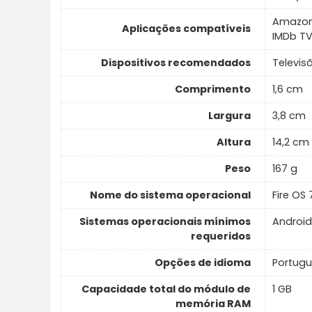
Amazon 
Aplicações compatíveis
IMDb TV,
Dispositivos recomendados
Televis
Comprimento
1,6 cm
Largura
3,8 cm
Altura
14,2 cm
Peso
167 g
Nome do sistema operacional
Fire OS 
Sistemas operacionais mínimos
Android
requeridos
Opções de idioma
Portug
Capacidade total do módulo de
1 GB
memória RAM