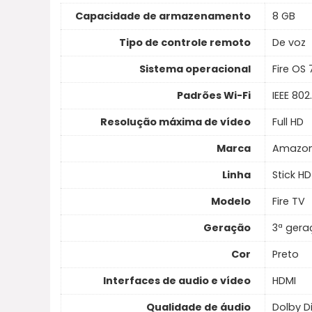
Capacidade de armazenamento
8 GB
Tipo de controle remoto
De voz
Sistema operacional
Fire OS 
Padrões Wi-Fi
IEEE 80
Resolução máxima de vídeo
Full HD
Marca
Amazo
Linha
Stick HD
Modelo
Fire TV
Geração
3ª ger
Cor
Preto
Interfaces de audio e vídeo
HDMI
Qualidade de áudio
Dolby Di