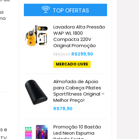
TOP OFERTAS
us
Uma
Lavadora Alta Pressão
WAP WL 1800
Compacta 220V
Original Promoção
O
O
R$
299,90
R$
529,00
preço
preço
original
atual
MERCADO LIVRE
era:
é:
R$529,00.
R$299,90.
Almofada de Apoio
para Cabeça Pilates
Sportfitness Original –
Melhor Preço!
R$
78,90
Promoção 10 Bastão
s e
Led Neon Espuma
 TV