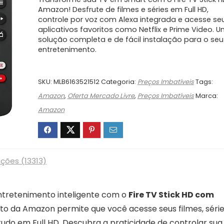
original
atual
era:
é:
Amazon! Desfrute de filmes e séries em Full HD,
controle por voz com Alexa integrada e acesse se
R$369,00.
R$194,40.
aplicativos favoritos como Netflix e Prime Video. 
solução completa e de fácil instalação para o seu
entretenimento.
SKU:
MLB6163521512
Categoria:
Preços Imbatíveis
Tags:
Amazon
,
Oferta Mercado Livre
,
Preços Imbatíveis
Marca:
Amazon
ações (13313)
ntretenimento inteligente com o
Fire TV Stick HD com
cto da Amazon permite que você acesse seus filmes, série
 tudo em Full HD. Descubra a praticidade de controlar sua