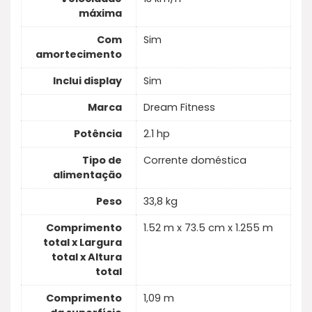
máxima
Com
Sim
amortecimento
Inclui display
Sim
Marca
Dream Fitness
Potência
2.1 hp
Tipo de
Corrente doméstica
alimentação
Peso
33,8 kg
Comprimento
1.52 m x 73.5 cm x 1.255 m
total x Largura
total x Altura
total
Comprimento
1,09 m