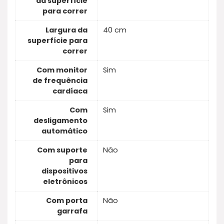
da superfície
para correr
Largura da
40 cm
superfície para
correr
Com monitor
Sim
de frequência
cardíaca
Com
Sim
desligamento
automático
Com suporte
Não
para
dispositivos
eletrônicos
Com porta
Não
garrafa