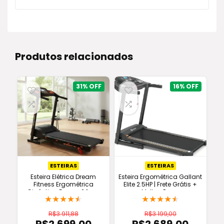
era:
é:
R$99,90.
R$93,40.
Produtos relacionados
31%
16%
ESTEIRAS
ESTEIRAS
Esteira Elétrica Dream
Esteira Ergométrica Gallant
Fitness Ergométrica
Elite 2.5HP | Frete Grátis +
Ginástica Energy 2.1 cor
Melhor Preço
★
★
★
★
★
★
★
★
★
★
preto
R$
3.911,88
R$
3.199,00
O
O