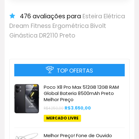
476 avaliações para
Esteira Elétrica
Dream Fitness Ergométrica Bivolt
Ginástica DR2110 Preto
TOP OFERTAS
Poco X8 Pro Max 512GB 12GB RAM
Global Bateria 8500mAh Preto
Melhor Preço
O
O
R$
3.650,00
R$
4.250,00
preço
preço
original
atual
MERCADO LIVRE
era:
é:
R$4.250,00.
R$3.650,00.
Melhor Preço! Fone de Ouvido