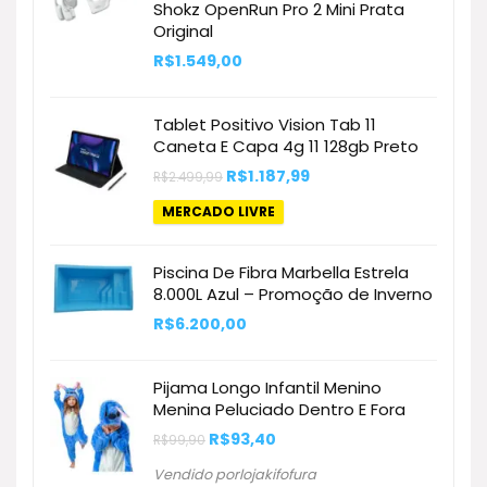
Shokz OpenRun Pro 2 Mini Prata
Original
R$
1.549,00
Tablet Positivo Vision Tab 11
Caneta E Capa 4g 11 128gb Preto
O
O
R$
1.187,99
R$
2.499,99
preço
preço
original
atual
MERCADO LIVRE
era:
é:
R$2.499,99.
R$1.187,99.
Piscina De Fibra Marbella Estrela
8.000L Azul – Promoção de Inverno
R$
6.200,00
Pijama Longo Infantil Menino
Menina Peluciado Dentro E Fora
O
O
R$
93,40
R$
99,90
preço
preço
original
atual
Vendido porlojakifofura