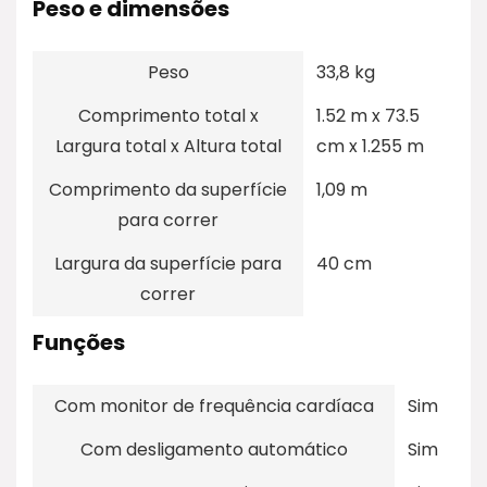
Peso e dimensões
Peso
33,8 kg
Comprimento total x
1.52 m x 73.5
Largura total x Altura total
cm x 1.255 m
Comprimento da superfície
1,09 m
para correr
Largura da superfície para
40 cm
correr
Funções
Com monitor de frequência cardíaca
Sim
Com desligamento automático
Sim