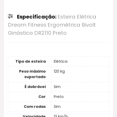
Especificação:
Esteira Elétrica
Dream Fitness Ergométrica Bivolt
Ginástica DR2110 Preto
Tipo de esteira
Elétrica
Peso máximo
120 kg
suportado
É dobrável
Sim
Cor
Preto
Com rodas
Sim
Velocidade
13 km/h