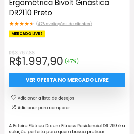
Ergométrica Bivolt Ginástica
DR2110 Preto
★
★
★
★
★
(
476
avaliações de clientes)
MERCADO LIVRE
R$
3.767,88
O
O
R$
1.997,90
(47%)
preço
preço
original
atual
VER OFERTA NO MERCADO LIVRE
era:
é:
R$3.767,88.
R$1.997,90.
Adicionar a lista de desejos
Adicionar para comparar
A Esteira Elétrica Dream Fitness Residencial DR 2110 é a
solução perfeita para quem busca praticar