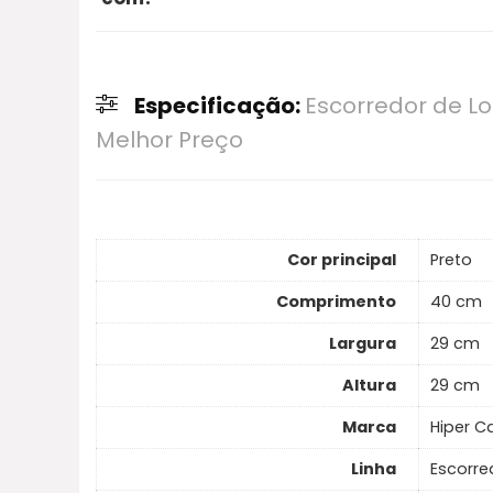
preço e desconto.
O Escorredor de Louça Revestimento Inoxidáv
principais: estrutura em aço com revestimen
Especificação:
Escorredor de L
automática 360° que direciona a água para a
Melhor Preço
copos, e montagem modular sem parafusos p
Cor principal
Preto
Comprimento
40 cm
Largura
29 cm
Altura
29 cm
Marca
Hiper C
Linha
Escorre