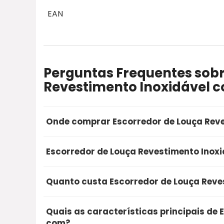
EAN
Perguntas Frequentes sobr
Revestimento Inoxidável 
Onde comprar Escorredor de Louça Rev
A opção mais segura e recomendada para co
Escorredor de Louça Revestimento Inoxi
é através do Mercado Livre. Utilizando o noss
entrega rápida e a proteção na sua compra o
Sim, a Escorredor de Louça Revestimento Ino
Quanto custa Escorredor de Louça Reve
com excelentes avaliações de compradores re
compra segura que recomendamos.
Atualmente, o Escorredor de Louça Revestim
Quais as características principais de
aproximadamente R$ 96,90. Recomendamos que
com?