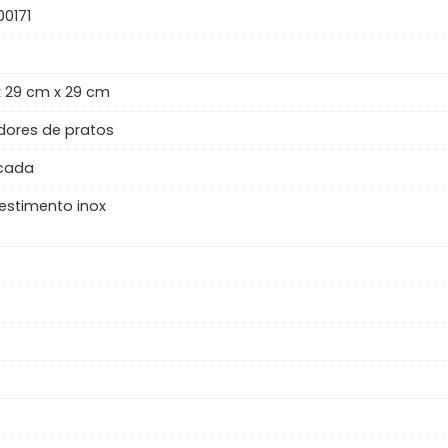
0171
 29 cm x 29 cm
dores de pratos
cada
estimento inox