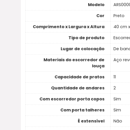
Modelo
ARS0000
Cor
Preto
Comprimento x Largura x Altura
40 cm x
Tipo de produto
Escorre
Lugar de colocação
De ban
Materiais do escorredor de
Aço rev
louça
Capacidade de pratos
11
Quantidade de andares
2
Com escorredor porta copos
Sim
Com porta talheres
Sim
É extensível
Não