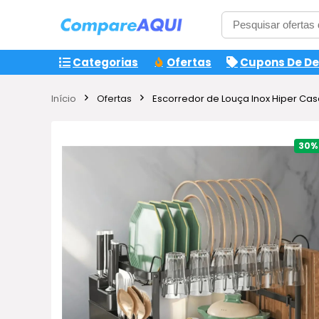
Categorias
Ofertas
Cupons De D
Início
Ofertas
Escorredor de Louça Inox Hiper Ca
30%