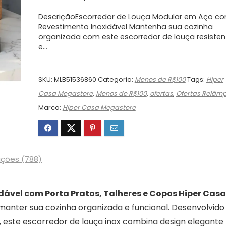
preço
preço
original
atual
DescriçãoEscorredor de Louça Modular em Aço c
era:
é:
Revestimento Inoxidável Mantenha sua cozinha
organizada com este escorredor de louça resisten
R$138,90.
R$96,90.
e…
SKU:
MLB51536860
Categoria:
Menos de R$100
Tags:
Hiper
Casa Megastore
,
Menos de R$100
,
ofertas
,
Ofertas Relâm
Marca:
Hiper Casa Megastore
ações (788)
dável com Porta Pratos, Talheres e Copos Hiper Casa
 manter sua cozinha organizada e funcional. Desenvolvido
 este escorredor de louça inox combina design elegante