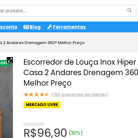
esconto
Blog
Ferramentas
sa 2 Andares Drenagem 360° Melhor Preço
Escorredor de Louça Inox Hiper
Casa 2 Andares Drenagem 360
Melhor Preço
★
★
★
★
★
(
788
avaliações de clientes)
MERCADO LIVRE
R$
138,90
O
O
R$
96,90
(30%)