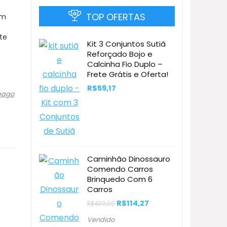
TOP OFERTAS
om
te
Kit 3 Conjuntos Sutiã
Reforçado Bojo e
Calcinha Fio Duplo –
Frete Grátis e Oferta!
R$
59,17
pago
Caminhão Dinossauro
Comendo Carros
Brinquedo Com 6
Carros
O
O
R$
114,27
R$
400,00
preço
preço
original
atual
Vendido
era:
é: