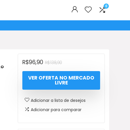
0
O
O
R$
96,90
R$
138,90
°
preço
preço
VER OFERTA NO MERCADO
original
atual
LIVRE
era:
é:
R$138,90.
R$96,90.
Adicionar a lista de desejos
Adicionar para comparar