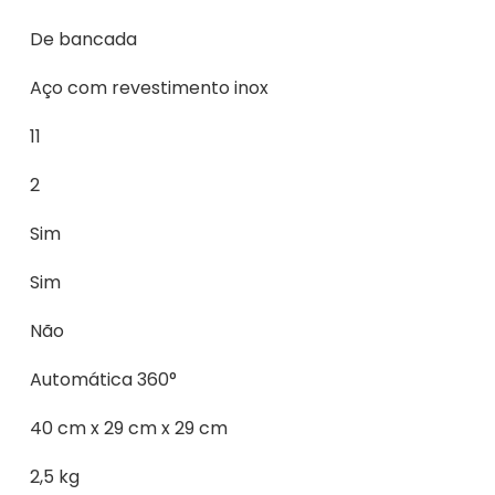
De bancada
Aço com revestimento inox
11
2
Sim
Sim
Não
Automática 360°
40 cm x 29 cm x 29 cm
2,5 kg