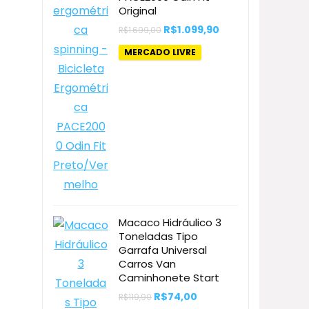
Original
O
O
R$
1.099,90
R$
1.699,00
preço
preço
original
atual
MERCADO LIVRE
era:
é:
R$1.699,00.
R$1.099,90.
Macaco Hidráulico 3
Toneladas Tipo
Garrafa Universal
Carros Van
Caminhonete Start
O
O
R$
74,00
R$
119,90
preço
preço