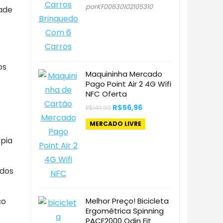
R$400,00.
R$114,27.
porKF00630102105310
ade
os
Maquininha Mercado
Pago Point Air 2 4G Wifi
NFC Oferta
O
O
R$
56,96
R$
149,90
preço
preço
original
atual
MERCADO LIVRE
era:
é:
R$149,90.
R$56,96.
pia
ados
ço
Melhor Preço! Bicicleta
Ergométrica Spinning
PACE2000 Odin Fit