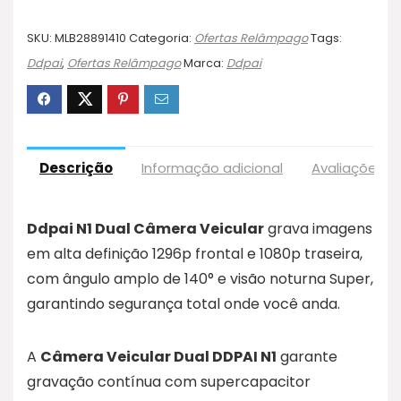
SKU:
MLB28891410
Categoria:
Ofertas Relâmpago
Tags:
Ddpai
,
Ofertas Relâmpago
Marca:
Ddpai
Descrição
Informação adicional
Avaliações (
Ddpai N1 Dual Câmera Veicular
grava imagens
em alta definição 1296p frontal e 1080p traseira,
com ângulo amplo de 140° e visão noturna Super,
garantindo segurança total onde você anda.
A
Câmera Veicular Dual DDPAI N1
garante
gravação contínua com supercapacitor