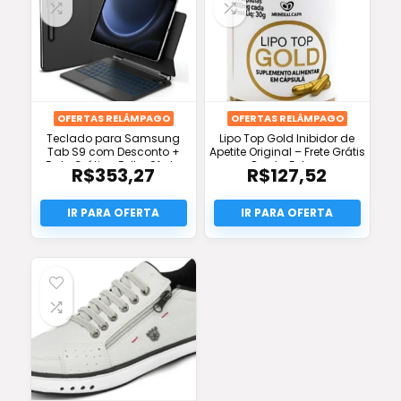
OFERTAS RELÂMPAGO
OFERTAS RELÂMPAGO
Teclado para Samsung
Lipo Top Gold Inibidor de
Tab S9 com Desconto +
Apetite Original – Frete Grátis
Frete Grátis e Full – Oferta
e Pronta Entrega
R$
353,27
R$
127,52
Imperdível!