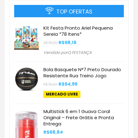
TOP OFERTAS
Kit Festa Pronto Ariel Pequena
Sereia *78 Itens*
O
O
R$
58,16
R$
78,90
preço
preço
original
atual
Vendido porQ FESTANÇA
era:
é:
R$78,90.
R$58,16.
Bola Basquete N°7 Preto Dourado
Resistente Rua Treino Jogo
O
O
R$
54,99
R$
78,90
preço
preço
original
atual
MERCADO LIVRE
era:
é:
R$78,90.
R$54,99.
Multistick 6 em 1 Guava Coral
Original – Frete Grátis e Pronta
Entrega
R$
68,84