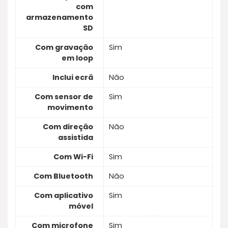
com
armazenamento
SD
Com gravação
Sim
em loop
Inclui ecrã
Não
Com sensor de
Sim
movimento
Com direção
Não
assistida
Com Wi-Fi
Sim
Com Bluetooth
Não
Com aplicativo
Sim
móvel
Com microfone
Sim