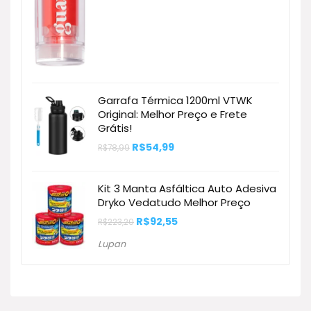
Garrafa Térmica 1200ml VTWK
Original: Melhor Preço e Frete
Grátis!
O
O
R$
54,99
R$
78,99
preço
preço
original
atual
era:
é:
Kit 3 Manta Asfáltica Auto Adesiva
R$78,99.
R$54,99.
Dryko Vedatudo Melhor Preço
O
O
R$
92,55
R$
223,20
preço
preço
original
atual
Lupan
era:
é:
R$223,20.
R$92,55.