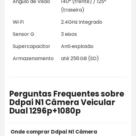
Ângulo de Visão
140° (frente) / 125°
(traseira)
Wi‑Fi
2.4GHz integrado
Sensor G
3 eixos
Supercapacitor
Anti‑explosão
Armazenamento
até 256 GB (SD)
Perguntas Frequentes sobre
Ddpai N1 Câmera Veicular
Dual 1296p+1080p
Onde comprar Ddpai N1 Câmera