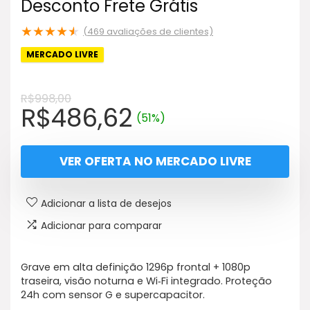
Desconto Frete Grátis
★
★
★
★
★
(
469
avaliações de clientes)
MERCADO LIVRE
R$
998,00
O
O
R$
486,62
(51%)
preço
preço
original
atual
VER OFERTA NO MERCADO LIVRE
era:
é:
R$998,00.
R$486,62.
Adicionar a lista de desejos
Adicionar para comparar
Grave em alta definição 1296p frontal + 1080p
traseira, visão noturna e Wi‑Fi integrado. Proteção
24h com sensor G e supercapacitor.