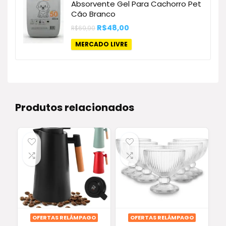
Absorvente Gel Para Cachorro Pet
Cão Branco
O
O
R$
48,00
R$
69,90
preço
preço
original
atual
MERCADO LIVRE
era:
é:
R$69,90.
R$48,00.
Produtos relacionados
OFERTAS RELÂMPAGO
OFERTAS RELÂMPAGO