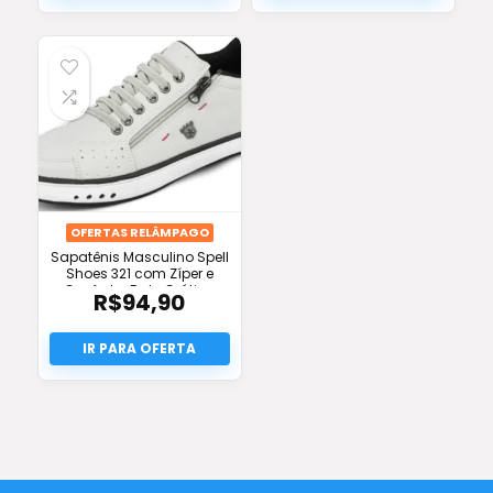
era:
atual
R$998,00.
é:
R$521,46.
OFERTAS RELÂMPAGO
Sapatênis Masculino Spell
Shoes 321 com Zíper e
Conforto: Frete Grátis e
R$
94,90
Oferta!