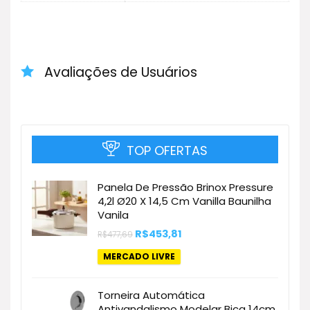
Avaliações de Usuários
TOP OFERTAS
Panela De Pressão Brinox Pressure
4,2l Ø20 X 14,5 Cm Vanilla Baunilha
Vanila
O
O
R$
453,81
R$
477,69
preço
preço
original
atual
MERCADO LIVRE
era:
é:
R$477,69.
R$453,81.
Torneira Automática
Antivandalismo Modelar Bica 14cm