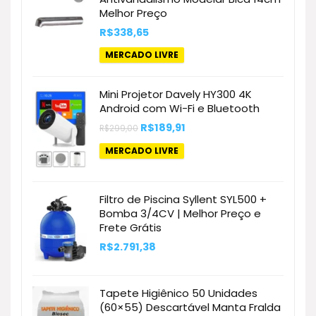
Melhor Preço
R$
338,65
MERCADO LIVRE
Mini Projetor Davely HY300 4K
Android com Wi-Fi e Bluetooth
O
O
R$
189,91
R$
299,00
preço
preço
original
atual
MERCADO LIVRE
era:
é:
R$299,00.
R$189,91.
Filtro de Piscina Syllent SYL500 +
Bomba 3/4CV | Melhor Preço e
Frete Grátis
R$
2.791,38
Tapete Higiênico 50 Unidades
(60×55) Descartável Manta Fralda