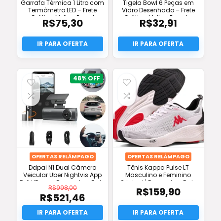
Garrafa Térmica 1 Litro com
Tigela Bowl 6 Peças em
Termômetro LED – Frete
Vidro Desenhado – Frete
Grátis e Melhor Preço!
Grátis e Melhor Preço! –
R$
75,30
R$
32,91
Suas Compras Shop
48%
OFERTAS RELÂMPAGO
OFERTAS RELÂMPAGO
Ddpai N1 Dual Câmera
Tênis Kappa Pulse LT
Veicular Uber Nightvis App
Masculino e Feminino
Full HD com Desconto e Frete
Original | Desconto e Frete
R$
998,00
R$
159,90
Grátis!
Grátis
R$
521,46
O
preço
O
original
preço