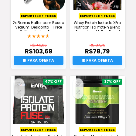
ESPORTES E FITNESS
ESPORTES E FITNESS
2x Barras Halter com Rosca
Whey Protein Isolado XPro
Vetrium: Desconto + Frete
Nutrition Iso Protein Blend
Grátis e Melhor Preço
Complex – Melhor Preço!
★
★
★
★
★
R$
146,86
R$
187,75
R$
103,69
R$
78,79
O
O
preço
O
preço
O
original
preço
original
preço
era:
atual
era:
atual
R$146,86.
é:
R$187,75.
é:
R$103,69.
R$78,79.
47%
37%
ESPORTES E FITNESS
ESPORTES E FITNESS