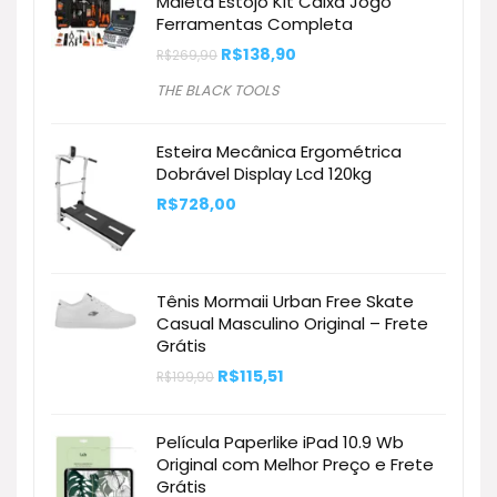
Maleta Estojo Kit Caixa Jogo
Ferramentas Completa
O
O
R$
138,90
R$
269,90
preço
preço
original
atual
THE BLACK TOOLS
era:
é:
R$269,90.
R$138,90.
Esteira Mecânica Ergométrica
Dobrável Display Lcd 120kg
R$
728,00
Tênis Mormaii Urban Free Skate
Casual Masculino Original – Frete
Grátis
O
O
R$
115,51
R$
199,90
preço
preço
original
atual
era:
é:
Película Paperlike iPad 10.9 Wb
R$199,90.
R$115,51.
Original com Melhor Preço e Frete
Grátis