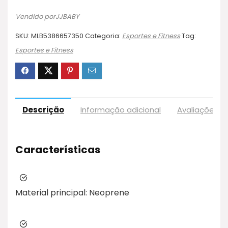
Vendido porJJBABY
SKU:
MLB5386657350
Categoria:
Esportes e Fitness
Tag:
Esportes e Fitness
Descrição
Informação adicional
Avaliações (1
Características
Material principal:
Neoprene