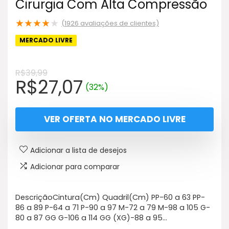
Cirurgia Com Alta Compressão
★
★
★
★
★
(
1926
avaliações de clientes)
MERCADO LIVRE
R$
39,99
O
O
R$
27,07
(32%)
preço
preço
original
atual
VER OFERTA NO MERCADO LIVRE
era:
é:
R$39,99.
R$27,07.
Adicionar a lista de desejos
Adicionar para comparar
DescriçãoCintura(Cm) Quadril(Cm) PP-60 a 63 PP-
86 a 89 P-64 a 71 P-90 a 97 M-72 a 79 M-98 a 105 G-
80 a 87 GG G-106 a 114 GG (XG)-88 a 95…