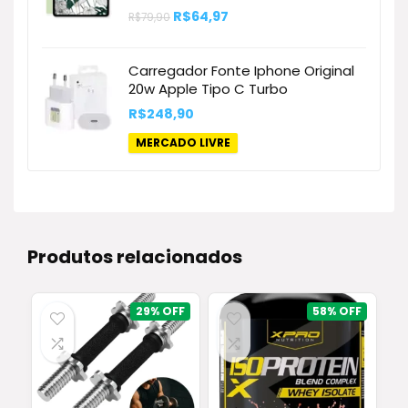
O
O
R$
64,97
R$
79,90
preço
preço
original
atual
era:
é:
Carregador Fonte Iphone Original
R$79,90.
R$64,97.
20w Apple Tipo C Turbo
R$
248,90
MERCADO LIVRE
Produtos relacionados
29%
58%