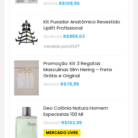
O
O
R$
109,90
R$
119,46
preço
preço
original
atual
era:
é:
Kit Puxador Anatômico Revestido
R$119,46.
R$109,90.
Uplift Profissional
O
O
R$
969,03
R$
1.459,90
preço
preço
original
atual
Vendido porUPLIFT
era:
é:
R$1.459,90.
R$969,03.
Promoção: Kit 3 Regatas
Masculinas Slim Hering – Frete
Grátis e Original
O
O
R$
76,99
R$
109,99
preço
preço
original
atual
era:
é:
R$109,99.
R$76,99.
Deo Colônia Natura Homem
Especiarias 100 Ml
O
O
R$
102,55
R$
209,90
preço
preço
original
atual
MERCADO LIVRE
era:
é: