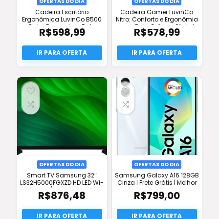
OFERTAS DO DIA
OFERTAS DO DIA
Cadeira Escritório
Cadeira Gamer LuvinCo
Ergonômica LuvinCo B500
Nitro: Conforto e Ergonômia
Preto: Desconto + Frete
com Frete Grátis e Oferta!
R$
598,99
R$
578,99
Grátis + Conforto Full
OFERTAS DO DIA
OFERTAS DO DIA
Smart TV Samsung 32″
Samsung Galaxy A16 128GB
LS32H5000FGXZD HD LED Wi-
Cinza | Frete Grátis | Melhor
Fi HDMI 110/220V com Melhor
Preço e Oferta
R$
876,48
R$
799,00
Preço e Frete Grátis!