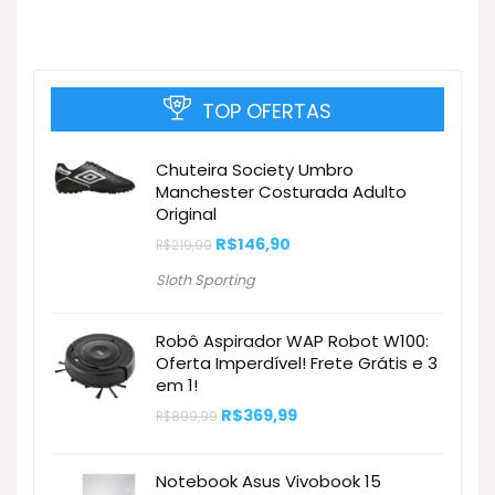
TOP OFERTAS
Chuteira Society Umbro
Manchester Costurada Adulto
Original
O
O
R$
146,90
R$
219,90
preço
preço
original
atual
Sloth Sporting
era:
é:
R$219,90.
R$146,90.
Robô Aspirador WAP Robot W100:
Oferta Imperdível! Frete Grátis e 3
em 1!
O
O
R$
369,99
R$
899,99
preço
preço
original
atual
era:
é:
Notebook Asus Vivobook 15
R$899,99.
R$369,99.