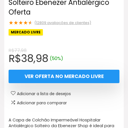
Solteiro Ebenezer Antialérgico
Oferta
★
★
★
★
★
(
12809
avaliações de clientes)
MERCADO LIVRE
R$
77,98
O
O
R$
38,98
(50%)
preço
preço
original
atual
VER OFERTA NO MERCADO LIVRE
era:
é:
R$77,98.
R$38,98.
Adicionar a lista de desejos
Adicionar para comparar
A Capa de Colchão Impermeável Hospitalar
Antialérgico Solteiro da Ebenezer Shop é ideal para