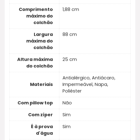
Comprimento
1,88 cm
máximo do
colchão
Largura
88 cm
máxima do
colchão
Altura máxima
25 cm
do colchão
Antialérgico, Antiácaro,
Materiais
Impermeável, Napa,
Poliéster
Com pillow top
Não
Com zíper
Sim
É à prova
Sim
d'água