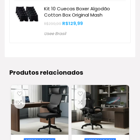
Kit 10 Cuecas Boxer Algodão
Cotton Box Original Mash
O
O
R$
129,99
R$
299,99
preço
preço
original
atual
Usee Brasil
era:
é:
R$299,99.
R$129,99.
Produtos relacionados