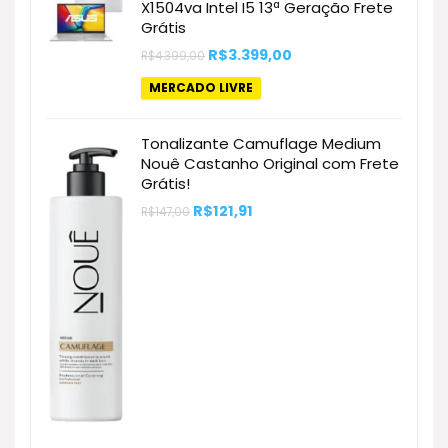
X1504va Intel I5 13ª Geração Frete
Grátis
O
O
R$
3.399,00
R$
4.399,00
preço
preço
original
atual
MERCADO LIVRE
era:
é:
R$4.399,00.
R$3.399,00.
Tonalizante Camuflage Medium
Nouê Castanho Original com Frete
Grátis!
O
O
R$
121,91
R$
147,00
preço
preço
original
atual
era:
é:
R$147,00.
R$121,91.