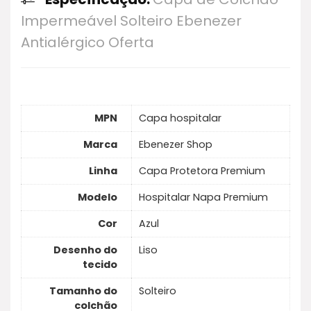
características principais: 100% Impermeável,
Impermeável Solteiro Ebenezer
Antialérgico e Antiácaro, fácil de limpar, e
Antialérgico Oferta
material Napa Premium com zíper para fácil
remoção.
MPN
Capa hospitalar
Marca
Ebenezer Shop
Linha
Capa Protetora Premium
Modelo
Hospitalar Napa Premium
Cor
Azul
Desenho do
Liso
tecido
Tamanho do
Solteiro
colchão