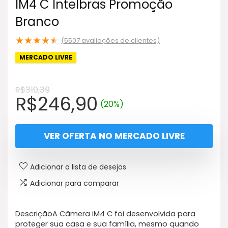
IM4 C Intelbras Promoção
Branco
★
★
★
★
★
(
5507
avaliações de clientes)
MERCADO LIVRE
R$
310,39
O
O
R$
246,90
(20%)
preço
preço
original
atual
VER OFERTA NO MERCADO LIVRE
era:
é:
R$310,39.
R$246,90.
Adicionar a lista de desejos
Adicionar para comparar
DescriçãoA Câmera iM4 C foi desenvolvida para
proteger sua casa e sua família, mesmo quando