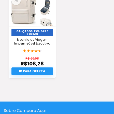
CALÇADOS, ROUPAS E
BOLSAS
Mochila de Viagem
Impermeável Executiva
Grande para Notebook –
★
★
★
★
★
Frete Grátis
R$
129,98
R$
108,28
O
preço
O
original
preço
era:
atual
R$129,98.
é:
R$108,28.
Sobre Compare Aqui