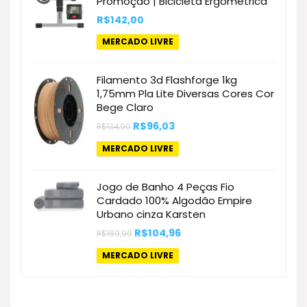
Promoção | Bicicleta Ergométrica
R$
142,00
MERCADO LIVRE
Filamento 3d Flashforge 1kg
1,75mm Pla Lite Diversas Cores Cor
Bege Claro
O
O
R$
96,03
R$
134,90
preço
preço
original
atual
MERCADO LIVRE
era:
é:
R$134,90.
R$96,03.
Jogo de Banho 4 Peças Fio
Cardado 100% Algodão Empire
Urbano cinza Karsten
O
O
R$
104,96
R$
189,90
preço
preço
original
atual
MERCADO LIVRE
era:
é:
R$189,90.
R$104,96.