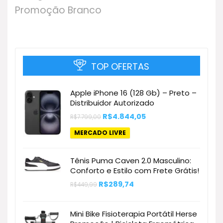
instalação.
Promoção Branco
TOP OFERTAS
Apple iPhone 16 (128 Gb) – Preto –
Distribuidor Autorizado
O
O
R$
4.844,05
R$
7.799,00
preço
preço
original
atual
MERCADO LIVRE
era:
é:
R$7.799,00.
R$4.844,05.
Tênis Puma Caven 2.0 Masculino:
Conforto e Estilo com Frete Grátis!
O
O
R$
289,74
R$
449,99
preço
preço
original
atual
era:
é:
Mini Bike Fisioterapia Portátil Herse
R$449,99.
R$289,74.