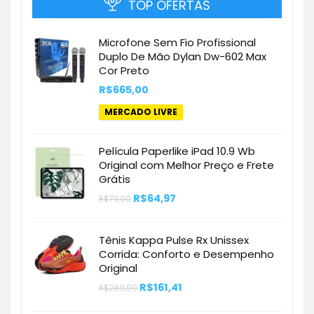
TOP OFERTAS
Microfone Sem Fio Profissional
Duplo De Mão Dylan Dw-602 Max
Cor Preto
R$
665,00
MERCADO LIVRE
Película Paperlike iPad 10.9 Wb
Original com Melhor Preço e Frete
Grátis
O
O
R$
64,97
R$
79,90
preço
preço
original
atual
era:
é:
Tênis Kappa Pulse Rx Unissex
R$79,90.
R$64,97.
Corrida: Conforto e Desempenho
Original
O
O
R$
161,41
R$
289,99
preço
preço
original
atual