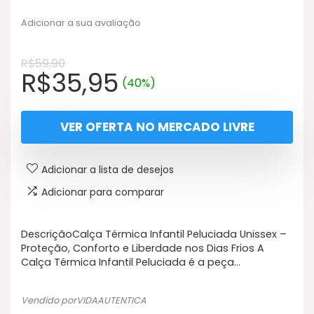
Adicionar a sua avaliação
R$
59,90
O
O
R$
35,95
(40%)
preço
preço
original
atual
VER OFERTA NO MERCADO LIVRE
era:
é:
R$59,90.
R$35,95.
Adicionar a lista de desejos
Adicionar para comparar
DescriçãoCalça Térmica Infantil Peluciada Unissex –
Proteção, Conforto e Liberdade nos Dias Frios A
Calça Térmica Infantil Peluciada é a peça…
Vendido porVIDAAUTENTICA