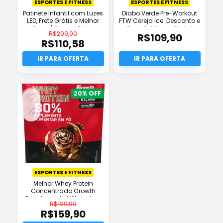
ESPORTES E FITNESS
ESPORTES E FITNESS
Patinete Infantil com Luzes
Diabo Verde Pre-Workout
LED, Frete Grátis e Melhor
FTW Cereja Ice: Desconto e
Preço | Conect Brinq
Frete Grátis na Oferta!
R$
299,90
R$
109,90
R$
110,58
O
preço
O
original
preço
era:
atual
R$299,90.
é:
R$110,58.
20%
ESPORTES E FITNESS
Melhor Whey Protein
Concentrado Growth
Supplements Milkshake –
R$
199,90
Original
R$
159,90
O