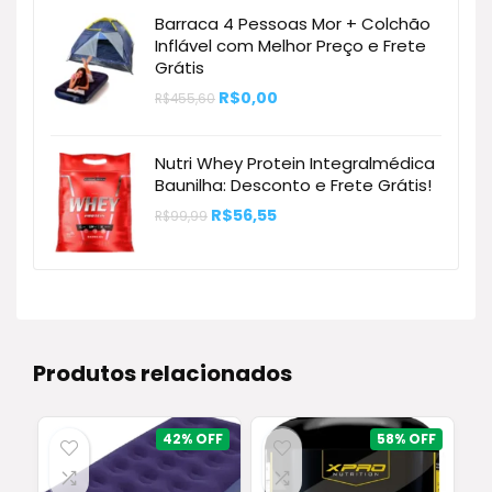
era:
é:
Barraca 4 Pessoas Mor + Colchão
R$289,99.
R$161,41.
Inflável com Melhor Preço e Frete
Grátis
O
O
R$
0,00
R$
455,60
preço
preço
original
atual
era:
é:
Nutri Whey Protein Integralmédica
R$455,60.
R$0,00.
Baunilha: Desconto e Frete Grátis!
O
O
R$
56,55
R$
99,99
preço
preço
original
atual
era:
é:
R$99,99.
R$56,55.
Produtos relacionados
42%
58%