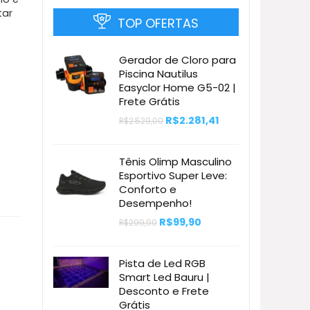
tar
TOP OFERTAS
Gerador de Cloro para
Piscina Nautilus
Easyclor Home G5-02 |
Frete Grátis
O
O
R$
2.281,41
R$
2.529,00
preço
preço
original
atual
era:
é:
Tênis Olimp Masculino
R$2.529,00.
R$2.281,41.
Esportivo Super Leve:
Conforto e
Desempenho!
O
O
R$
99,90
R$
299,90
preço
preço
original
atual
era:
é:
Pista de Led RGB
R$299,90.
R$99,90.
Smart Led Bauru |
Desconto e Frete
Grátis