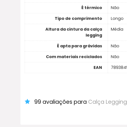
É térmico
Não
Tipo de comprimento
Longo
Altura da cintura da calça
Média
legging
É apta para grávidas
Não
Com materiais reciclados
Não
EAN
789384
99 avaliações para
Calça Legging