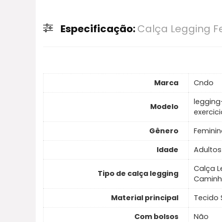
Especificação:
Calça Legging F
Marca
Cndo
legging
Modelo
exercic
Gênero
Feminin
Idade
Adultos
Calça L
Tipo de calça legging
Caminh
Material principal
Tecido 
Com bolsos
Não