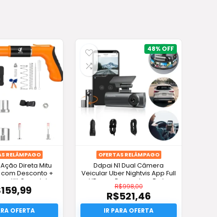
48%
AS RELÂMPAGO
OFERTAS RELÂMPAGO
 Ação Direta Mitu
Ddpai N1 Dual Câmera
9 com Desconto +
Veicular Uber Nightvis App Full
is + Kit Completo
HD com Desconto e Frete
R$
998,00
$
159,99
Grátis!
R$
521,46
O
preço
O
original
preço