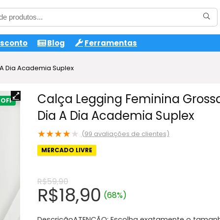
esconto
Blog
Ferramentas
 A Dia Academia Suplex
Calça Legging Feminina Gross
Dia A Dia Academia Suplex
★
★
★
★
★
(
99
avaliações de clientes)
MERCADO LIVRE
R$
59,90
O
O
R$
18,90
(68%)
preço
preço
DescriçãoATENÇÃO: Escolha exatamente o taman