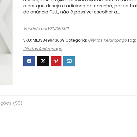
original
atual
era:
é:
a cor que deseja e adicione ao carrinho, por se tra
de anúncio FULL, não é possível escolher a…
R$59,90.
R$18,90.
Vendido porVENDEU321
SKU:
MLB3849943669
Categoria:
Ofertas Relâmpago
Tag:
Ofertas Relâmpago
ações (99)