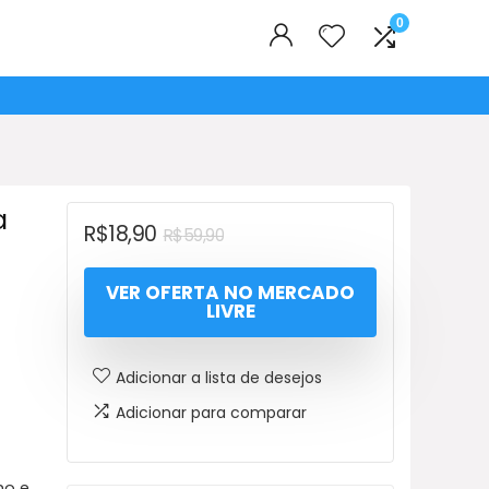
0
a
O
O
R$
18,90
R$
59,90
preço
preço
VER OFERTA NO MERCADO
original
atual
LIVRE
era:
é:
R$59,90.
R$18,90.
Adicionar a lista de desejos
Adicionar para comparar
ho e