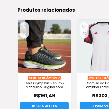
Produtos relacionados
OFERTAS RELÂMPAGO
OFERTAS REL
Tênis Olympikus Venum 2
Camisa do F
Masculino Original com
Feminina Torc
Desconto + Frete Grátis e
adidas: Descont
R$
161,49
R$
303
Pronta Entrega
Grátis e Or