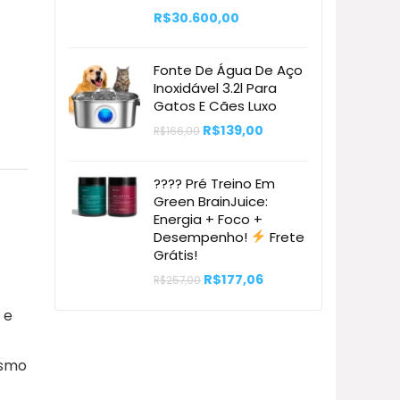
R$
30.600,00
Fonte De Água De Aço
Inoxidável 3.2l Para
Gatos E Cães Luxo
O
O
R$
139,00
R$
166,00
preço
preço
original
atual
era:
é:
???? Pré Treino Em
R$166,00.
R$139,00.
Green BrainJuice:
Energia + Foco +
Desempenho!
Frete
Grátis!
O
O
R$
177,06
R$
257,00
preço
preço
original
atual
 e
era:
é:
R$257,00.
R$177,06.
esmo