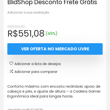
BlidShop Desconto Frete Grátis
Adicionar a sua avaliação
R$
999,90
O
O
R$
551,08
(45%)
preço
preço
original
atual
VER OFERTA NO MERCADO LIVRE
era:
é:
R$999,90.
R$551,08.
Adicionar a lista de desejos
Adicionar para comparar
Conforto máximo com encosto reclinável, apoio de
cabeça e pés, e ajuste de altura – a Cadeira Gamer
Ergonômica ideal para longas horas.
Vendido porBLID SHOP