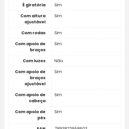
É giratória
Sim
Com altura
Sim
ajustável
Com rodas
Sim
Com apoio de
Sim
braços
Com luzes
Não
Com apoio de
Sim
braços
ajustável
Com apoio de
Sim
cabeça
Com apoio de
Sim
pés
EAN
7893822958603