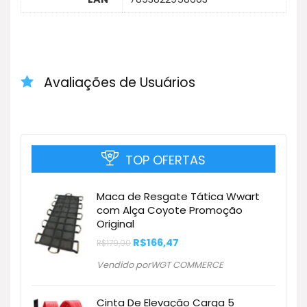
Avaliações de Usuários
TOP OFERTAS
Maca de Resgate Tática Wwart
com Alça Coyote Promoção
Original
O
O
R$
166,47
R$
179,00
preço
preço
original
atual
Vendido porWGT COMMERCE
era:
é:
R$179,00.
R$166,47.
Cinta De Elevação Carga 5