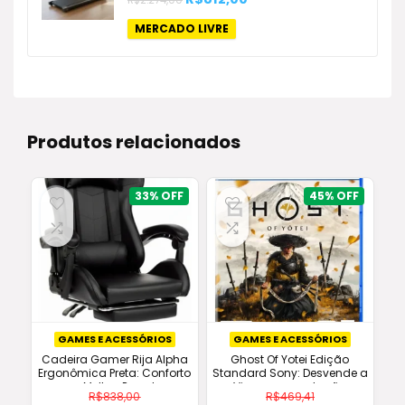
R$
2.274,00
preço
preço
original
atual
MERCADO LIVRE
era:
é:
R$2.274,00.
R$812,00.
Produtos relacionados
33%
45%
GAMES E ACESSÓRIOS
GAMES E ACESSÓRIOS
Cadeira Gamer Rija Alpha
Ghost Of Yotei Edição
Ergonômica Preta: Conforto
Standard Sony: Desvende a
e Melhor Preço!
Vingança no Japão
R$
838,00
R$
469,41
(Lançamento 2025)!