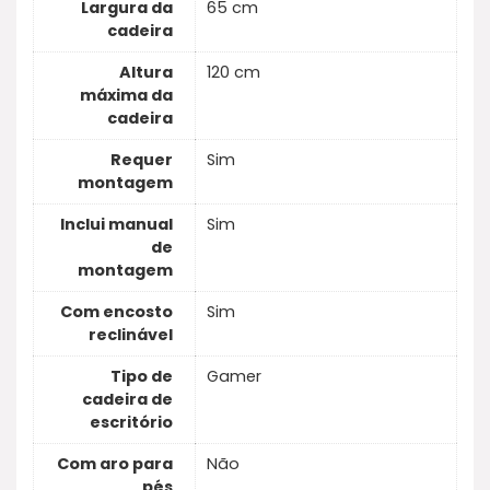
Largura da
65 cm
cadeira
Altura
120 cm
máxima da
cadeira
Requer
Sim
montagem
Inclui manual
Sim
de
montagem
Com encosto
Sim
reclinável
Tipo de
Gamer
cadeira de
escritório
Com aro para
Não
pés