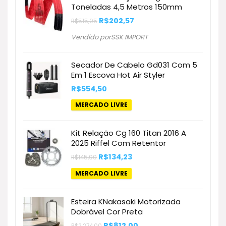
Toneladas 4,5 Metros 150mm
O
O
R$
202,57
R$
515,05
preço
preço
original
atual
Vendido porSSK IMPORT
era:
é:
R$515,05.
R$202,57.
Secador De Cabelo Gd031 Com 5
Em 1 Escova Hot Air Styler
R$
554,50
MERCADO LIVRE
Kit Relação Cg 160 Titan 2016 A
2025 Riffel Com Retentor
O
O
R$
134,23
R$
145,90
preço
preço
original
atual
MERCADO LIVRE
era:
é:
R$145,90.
R$134,23.
Esteira KNakasaki Motorizada
Dobrável Cor Preta
O
O
R$
812,00