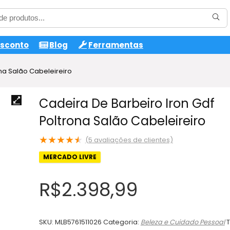
esconto
Blog
Ferramentas
na Salão Cabeleireiro
Cadeira De Barbeiro Iron Gdf
Poltrona Salão Cabeleireiro
★
★
★
★
★
(
5
avaliações de clientes)
MERCADO LIVRE
R$
2.398,99
SKU:
MLB5761511026
Categoria:
Beleza e Cuidado Pessoal
T