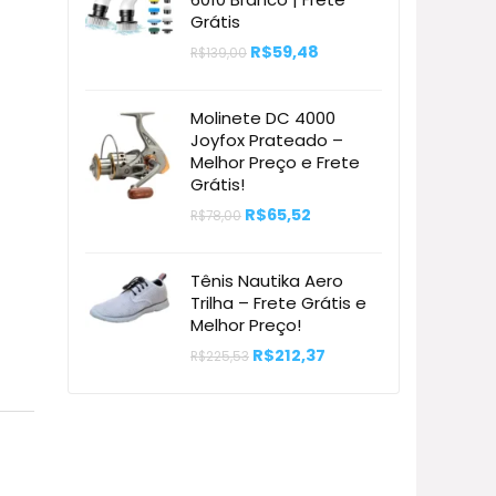
Grátis
O
O
R$
59,48
R$
139,00
preço
preço
original
atual
era:
é:
Molinete DC 4000
R$139,00.
R$59,48.
Joyfox Prateado –
Melhor Preço e Frete
Grátis!
O
O
R$
65,52
R$
78,00
preço
preço
original
atual
era:
é:
Tênis Nautika Aero
R$78,00.
R$65,52.
Trilha – Frete Grátis e
Melhor Preço!
O
O
R$
212,37
R$
225,53
preço
preço
original
atual
era:
é:
R$225,53.
R$212,37.