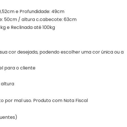
 0,52cm e Profundidade: 49cm
te: 50cm / altura c.cabecote: 63cm
kg e Reclinada até 100kg
 sua cor desejada, podendo escolher uma cor única ou a
l para o cliente
 altura
o por mal uso. Produto com Nota Fiscal
quentes)