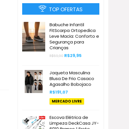
TOP OFERTAS
Babuche Infantil
FitScarpa Ortopedica
Leve Macia: Conforto e
Segurança para
Crianças
O
O
R$
29,95
R$
59,90
preço
preço
original
atual
era:
é:
Jaqueta Masculina
R$59,90.
R$29,95.
Blusa De Frio Casaco
Agasalho Bobojaco
R$
191,07
MERCADO LIVRE
Escova Elétrica de
Limpeza DeckCasa JY-
6010 Branco | Frete