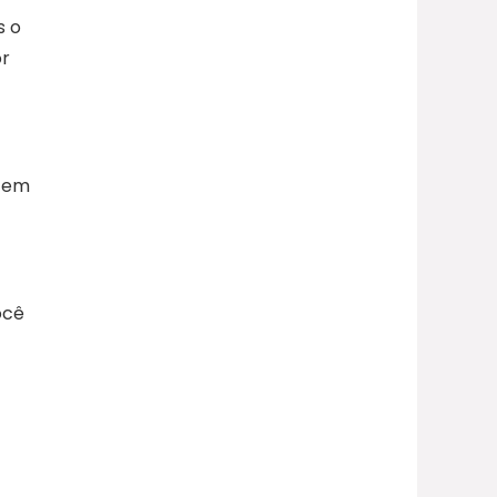
s o
or
r em
ocê