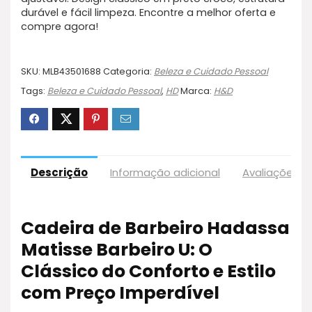
durável e fácil limpeza. Encontre a melhor oferta e
compre agora!
SKU:
MLB43501688
Categoria:
Beleza e Cuidado Pessoal
Tags:
Beleza e Cuidado Pessoal
,
HD
Marca:
H&D
Descrição
Informação adicional
Avaliações (
Cadeira de Barbeiro Hadassa
Matisse Barbeiro U: O
Clássico do Conforto e Estilo
com Preço Imperdível