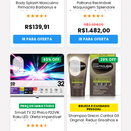
Body Splash Masculino
Poltrona Reclinável
Primacila Barbarius e
Maquiagem Splendore
Midtown Original –
Peniel Móveis: Frete Grátis +
★
★
★
★
★
★
★
★
★
★
Promoção
Conforto Full!
R$
2.394,00
R$
139,91
R$
1.482,00
O
preço
O
original
preço
era:
atual
R$2.394,00.
é:
R$1.482,00.
40%
29%
PREÇOS IMBATÍVEIS
BELEZA E CUIDADO
PESSOAL
Smart TV 32 Philco P32VIK
Shampoo Grecin Control GX
Roku LED: Oferta Imperdível!
Original: Reduz Grisalhos e
Frete Grátis e Melhor Preço
★
★
★
★
★
Melhor Preço