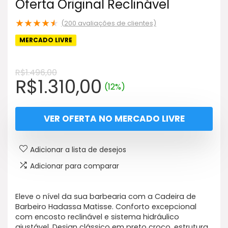
Oferta Original Reclinável
★
★
★
★
★
(
200
avaliações de clientes)
MERCADO LIVRE
R$
1.496,00
O
O
R$
1.310,00
(12%)
preço
preço
original
atual
VER OFERTA NO MERCADO LIVRE
era:
é:
R$1.496,00.
R$1.310,00.
Adicionar a lista de desejos
Adicionar para comparar
Eleve o nível da sua barbearia com a Cadeira de
Barbeiro Hadassa Matisse. Conforto excepcional
com encosto reclinável e sistema hidráulico
ajustável. Design clássico em preto croco, estrutura