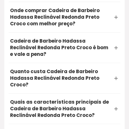
Onde comprar Cadeira de Barbeiro
Hadassa Reclinável Redonda Preto
Croco com melhor preço?
A opção mais segura e recomendada para
Cadeira de Barbeiro Hadassa
comprar a Cadeira de Barbeiro Hadassa
Reclinável Redonda Preto Croco é bom
Reclinável Redonda Preto Croco é através do
e vale a pena?
Mercado Livre. Utilizando o nosso link de oferta,
Sim, a Cadeira de Barbeiro Hadassa Reclinável
você garante a qualidade do produto, entrega
Quanto custa Cadeira de Barbeiro
Redonda Preto Croco é bom e vale muito a
rápida e a proteção na sua compra online.
Hadassa Reclinável Redonda Preto
pena. O produto conta com excelentes
Croco?
avaliações de compradores reais, unindo alta
Atualmente, a Cadeira de Barbeiro Hadassa
qualidade e ótimo custo-benefício. É uma
Quais as características principais de
Reclinável Redonda Preto Croco está com uma
compra segura que recomendamos.
Cadeira de Barbeiro Hadassa
oferta especial por aproximadamente R$
Reclinável Redonda Preto Croco?
1.310,00. Recomendamos que você clique no