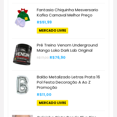
original
atual
era:
é:
R$169,99.
R$107,90.
Fantasia Chiquinha Mesversario
Kafka Carnaval Melhor Preço
R$
51,99
MERCADO LIVRE
Pré Treino Venom Underground
Mango Loko Dark Lab Original
O
O
R$
76,90
R$
171,00
preço
preço
original
atual
era:
é:
R$171,00.
R$76,90.
Balão Metalizado Letras Prata 16
Pol Festa Decoração A Ao Z
Promoção
R$
11,00
MERCADO LIVRE