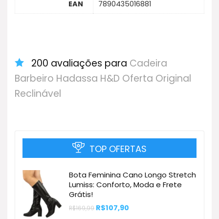
EAN
7890435016881
200 avaliações para
Cadeira
Barbeiro Hadassa H&D Oferta Original
Reclinável
TOP OFERTAS
Bota Feminina Cano Longo Stretch
Lumiss: Conforto, Moda e Frete
Grátis!
O
O
R$
107,90
R$
169,99
preço
preço