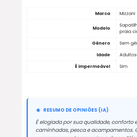
Marca
Mizzani
Sapatil
Modelo
praia c
Gênero
Sem gê
Idade
Adultos
É impermeável
Sim
RESUMO DE OPINIÕES (IA)
É elogiada por sua qualidade, conforto e
caminhadas, pesca e acampamentos. O m