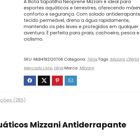
A Bota Sapatilha Neoprene Mizzani é ideal para
esportes aquáticos e terrestres, oferecendo máx
conforto e segurança. Com solado antiderrapante
tecido permeável, drena a água rapidamente,
mantendo os pés leves e protegidos em qualquer
aventura. É perfeita para praia, cachoeira, pesca e
ciclismo.
SKU:
MLB4192120706
Categoria:
Tênis
Tags:
Mizzani
,
Oferta
Mercado Livre
,
tênis
Marca:
Mizzani
ações (285)
uáticos Mizzani Antiderrapante