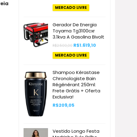
preço
preço
reia
original
atual
MERCADO LIVRE
era:
é:
R$3.699,00.
R$2.715,03.
Gerador De Energia
Toyama Tg3100cxr
3.1kva A Gasolina Bivolt
O
O
R$
1.619,10
R$
2.500,00
preço
preço
original
atual
MERCADO LIVRE
era:
é:
R$2.500,00.
R$1.619,10.
Shampoo Kérastase
Chronologiste Bain
Régénérant 250ml:
Frete Grátis + Oferta
Exclusiva!
R$
209,05
Vestido Longo Festa