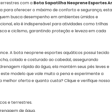
terrestres com a
Bota Sapatilha Neoprene Esportes A
da para oferecer o máximo de conforto e segurança, esta
ra quem busca desempenho em ambientes úmidos e
onal, ela é indispensável para atividades como trilhas
 pesca e ciclismo, garantindo proteção e leveza em cada
nce. A bota neoprene esportes aquáticos possui tecido
cha, colado e costurado ao cabedal, assegurando
ra drenagem rápida da água, ela mantém seus pés leves e
e este modelo que vale muito a pena e experimente a
 melhor oferta e quanto custa? Clique e verifique nosso
os e terrestres.
drenagem de água.