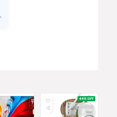
A
44%