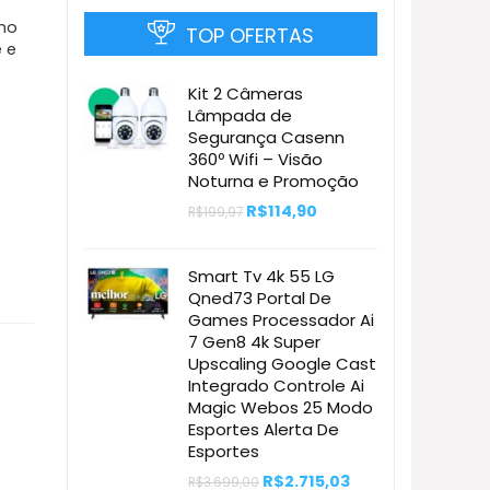
imo
TOP OFERTAS
 e
Kit 2 Câmeras
Lâmpada de
Segurança Casenn
360º Wifi – Visão
Noturna e Promoção
O
O
R$
114,90
R$
199,97
preço
preço
original
atual
era:
é:
Smart Tv 4k 55 LG
R$199,97.
R$114,90.
Qned73 Portal De
Games Processador Ai
7 Gen8 4k Super
Upscaling Google Cast
Integrado Controle Ai
Magic Webos 25 Modo
Esportes Alerta De
Esportes
O
O
R$
2.715,03
R$
3.699,00