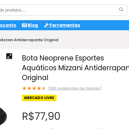
esconto
Blog
Ferramentas
izzani Antiderrapante Original
Bota Neoprene Esportes
Aquáticos Mizzani Antiderrapa
Original
★
★
★
★
★
(
285
avaliações de clientes)
MERCADO LIVRE
R$
77,90