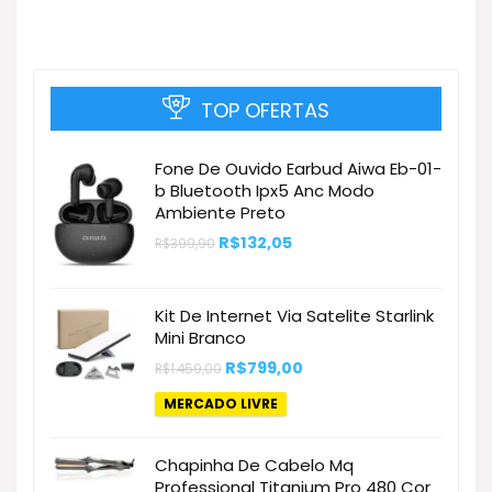
TOP OFERTAS
Fone De Ouvido Earbud Aiwa Eb-01-
b Bluetooth Ipx5 Anc Modo
Ambiente Preto
O
O
R$
132,05
R$
399,90
preço
preço
original
atual
era:
é:
R$399,90.
R$132,05.
Kit De Internet Via Satelite Starlink
Mini Branco
O
O
R$
799,00
R$
1.459,00
preço
preço
original
atual
MERCADO LIVRE
era:
é:
R$1.459,00.
R$799,00.
Chapinha De Cabelo Mq
Professional Titanium Pro 480 Cor