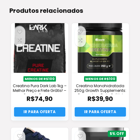
Produtos relacionados
MENOS DE R$100
MENOS DE R$100
Creatina Pura Dark Lab 1kg –
Creatina Monohidratada
Melhor Preço e Frete Grátis! –
250g Growth Supplements:
Suporte Premium
Desconto + Frete Grátis!
R$
74,90
R$
39,90
5%