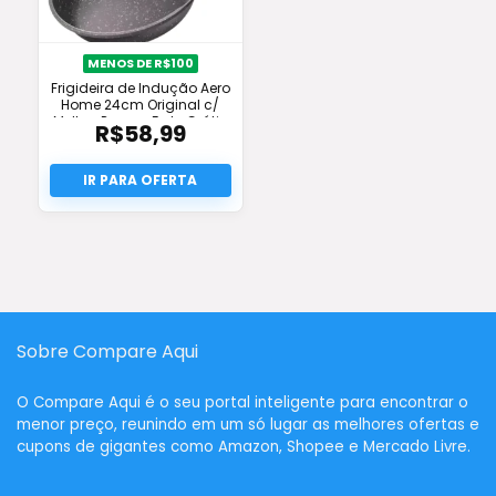
MENOS DE R$100
Frigideira de Indução Aero
Home 24cm Original c/
Melhor Preço e Frete Grátis
R$
58,99
Sobre Compare Aqui
O
Compare Aqui
é o seu portal inteligente para encontrar o
menor preço, reunindo em um só lugar as melhores ofertas e
cupons de gigantes como Amazon, Shopee e Mercado Livre.