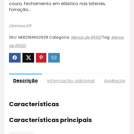
couro, fechamento em elástico nas laterais,
forração…
Distrinox EPI
SKU:
MLB2164602939
Categoria:
Menos de R$100
Tag:
Menos
de R$100
Descrição
Informação adicional
Avaliações (
Características
Características principais