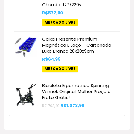
Chumbo 127/220v
R$
577,90
MERCADO LIVRE
Caixa Presente Premium
Magnética E Laço – Cartonada
Luxo Branca 28x20x9cm
R$
64,99
MERCADO LIVRE
Bicicleta Ergométrica Spinning
Winnek Original: Melhor Preço e
Frete Grátis!
O
O
R$
1.073,99
R$
1.703,40
preço
preço
original
atual
era:
é:
R$1.703,40.
R$1.073,99.