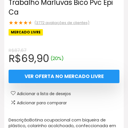
Trabalho Marluvas Bico Pvc Epi
Ca
★
★
★
★
★
(
3772
avaliações de clientes)
MERCADO LIVRE
R$
87,67
O
O
R$
69,90
(20%)
preço
preço
original
atual
VER OFERTA NO MERCADO LIVRE
era:
é:
R$87,67.
R$69,90.
Adicionar a lista de desejos
Adicionar para comparar
DescriçãoBotina ocupacional com biqueira de
plástico, colarinho acolchoado, confeccionada em