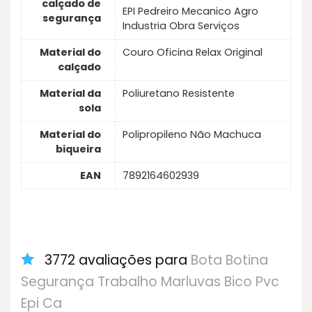
calçado de
EPI Pedreiro Mecanico Agro
segurança
Industria Obra Serviços
Material do
Couro Oficina Relax Original
calçado
Material da
Poliuretano Resistente
sola
Material do
Polipropileno Não Machuca
biqueira
EAN
7892164602939
3772 avaliações para
Bota Botina
Segurança Trabalho Marluvas Bico Pvc
Epi Ca