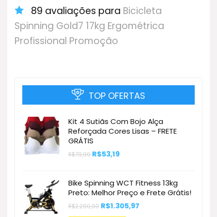
89 avaliações para
Bicicleta
Spinning Gold7 17kg Ergométrica
Profissional Promoção
TOP OFERTAS
Kit 4 Sutiãs Com Bojo Alça
Reforçada Cores Lisas – FRETE
GRÁTIS
O
O
R$
53,19
R$
79,99
preço
preço
original
atual
era:
é:
Bike Spinning WCT Fitness 13kg
R$79,99.
R$53,19.
Preto: Melhor Preço e Frete Grátis!
O
O
R$
1.305,97
R$
2.290,90
preço
preço