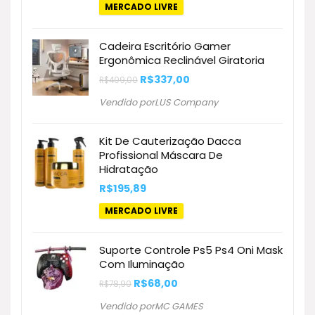
original
atual
MERCADO LIVRE
era:
é:
R$2.290,90.
R$1.305,97.
Cadeira Escritório Gamer
Ergonômica Reclinável Giratoria
O
O
R$
337,00
R$
409,00
preço
preço
original
atual
Vendido porLUS Company
era:
é:
R$409,00.
R$337,00.
Kit De Cauterização Dacca
Profissional Máscara De
Hidratação
R$
195,89
MERCADO LIVRE
Suporte Controle Ps5 Ps4 Oni Mask
Com Iluminação
O
O
R$
68,00
R$
78,90
preço
preço
original
atual
Vendido porMC GAMES
era:
é: