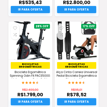
R$
535,43
R$
2.800,00
O
O
preço
O
preço
O
original
preço
original
preço
era:
atual
era:
atual
R$1.399,00.
é:
R$2.950,00.
é:
R$535,43.
R$2.800,00.
28%
17%
BICICLETAS
BICICLETAS
ERGOMÉTRICAS
ERGOMÉTRICAS
Bicicleta Ergométrica
Alça Cinta Correia Universal
Spinning Odin Fit PACE5000:
Pedal Bicicleta Ergométrica
Melhor Preço e Frete Grátis
Fitcenter Oferta
★
★
★
★
★
★
★
★
★
★
R$
2.499,90
R$
95,01
R$
1.799,00
R$
78,52
O
O
preço
O
preço
O
original
preço
original
preço