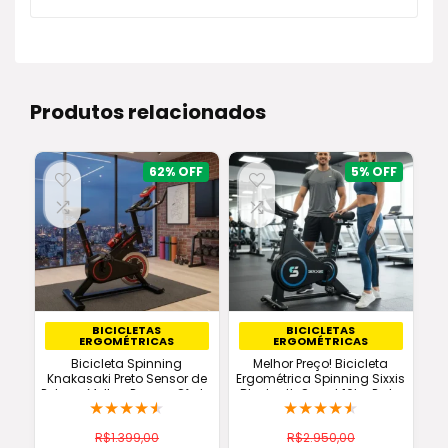
R$78,90.
R$68,00.
Produtos relacionados
62%
5%
BICICLETAS
BICICLETAS
ERGOMÉTRICAS
ERGOMÉTRICAS
Bicicleta Spinning
Melhor Preço! Bicicleta
Knakasaki Preto Sensor de
Ergométrica Spinning Sixxis
Pulso – Melhor Preço e Oferta
Bluetooth Smart 16kg Preta
★
★
★
★
★
★
★
★
★
★
Original
R$
1.399,00
R$
2.950,00