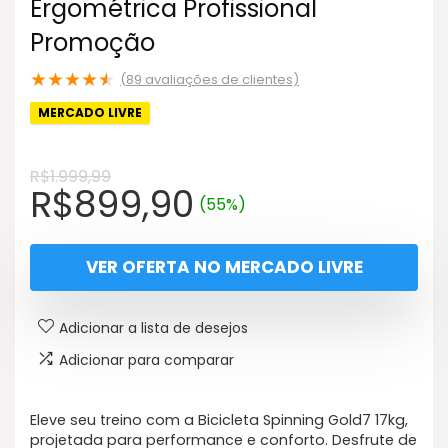
Ergométrica Profissional
Promoção
★
★
★
★
★
(
89
avaliações de clientes)
MERCADO LIVRE
R$
1.999,99
O
O
R$
899,90
(55%)
preço
preço
original
atual
VER OFERTA NO MERCADO LIVRE
era:
é:
R$1.999,99.
R$899,90.
Adicionar a lista de desejos
Adicionar para comparar
Eleve seu treino com a Bicicleta Spinning Gold7 17kg,
projetada para performance e conforto. Desfrute de