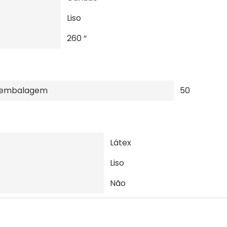
Liso
260 “
r embalagem
50
Látex
Liso
Não