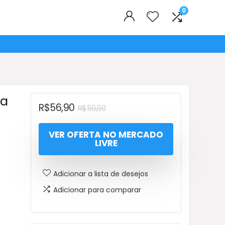
0
ta
O
O
R$
56,90
R$
59,90
preço
preço
VER OFERTA NO MERCADO
original
atual
LIVRE
era:
é:
R$59,90.
R$56,90.
Adicionar a lista de desejos
Adicionar para comparar