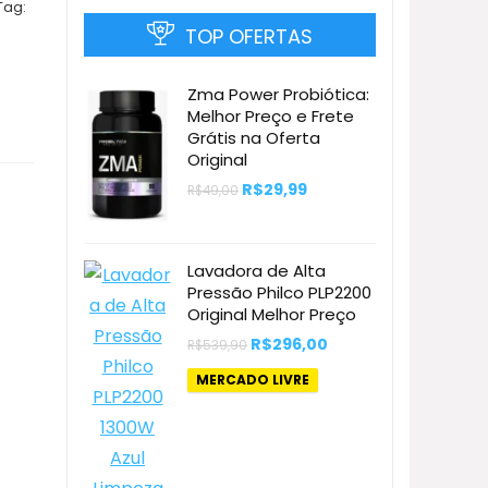
Tag:
TOP OFERTAS
Zma Power Probiótica:
Melhor Preço e Frete
Grátis na Oferta
Original
O
O
R$
29,99
R$
49,00
preço
preço
original
atual
era:
é:
R$49,00.
R$29,99.
Lavadora de Alta
Pressão Philco PLP2200
Original Melhor Preço
O
O
R$
296,00
R$
539,90
preço
preço
original
atual
MERCADO LIVRE
era:
é:
R$539,90.
R$296,00.