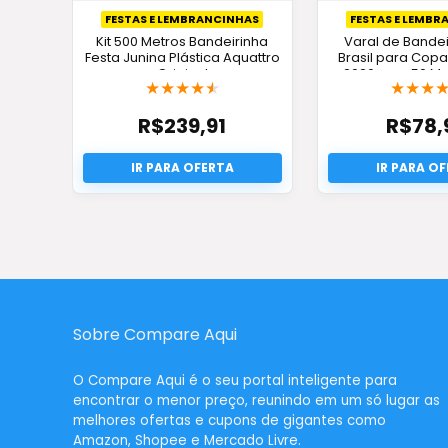
FESTAS E LEMBRANCINHAS
FESTAS E LEMB
Kit 500 Metros Bandeirinha
Varal de Bandei
Festa Junina Plástica Aquattro
Brasil para Cop
Original
2026 com 50 Me
★
★
★
★
★
★
★
★
GROU
R$
239,91
R$
78,
Sobre Compare Aqui
O
Compare Aqui
é o seu portal inteligente para
encontrar o menor preço, reunindo em um só lugar as
melhores ofertas e cupons de gigantes como
Amazon, Shopee e Mercado Livre.