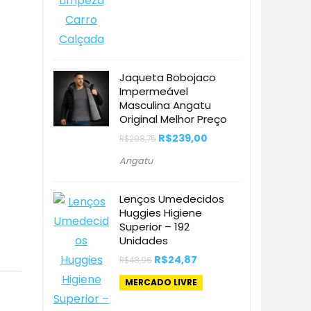
Jaqueta Bobojaco
Impermeável
Masculina Angatu
Original Melhor Preço
O
O
R$
239,00
R$
298,75
preço
preço
original
atual
Angatu
era:
é:
R$298,75.
R$239,00.
Lenços Umedecidos
Huggies Higiene
Superior – 192
Unidades
O
O
R$
24,87
R$
48,96
preço
preço
original
atual
MERCADO LIVRE
era:
é:
R$48,96.
R$24,87.