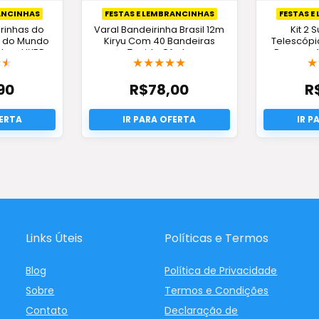
RANCINHAS
FESTAS E LEMBRANCINHAS
FESTAS E
rinhas do
Varal Bandeirinha Brasil 12m
Kit 2 
a do Mundo
Kiryu Com 40 Bandeiras
Telescóp
tros HXRD
Tecido Oferta
Decoração
★
★
★
★
★
★
★
★
P
90
R$
78,00
R
Links Úteis
Políticas e Termos
Blog
Política de Privacidade
Sobre
Termos e Condições
Contato
Declaração de