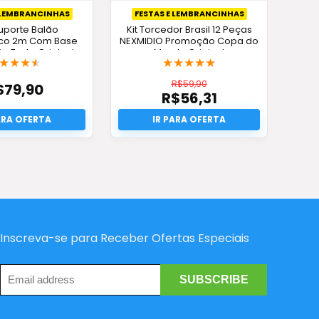
 LEMBRANCINHAS
FESTAS E LEMBRANCINHAS
Suporte Balão
Kit Torcedor Brasil 12 Peças
ico 2m Com Base
NEXMIDIO Promoção Copa do
 Festa Original
Mundo Original
★
★
★
★
★
★
★
★
★
R$
59,90
$
79,90
R$
56,31
O
preço
O
original
preço
era:
atual
R$59,90.
é:
R$56,31.
Inscreva-se para Receber Ofertas Especiais