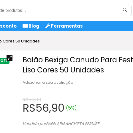
esconto
Blog
Ferramentas
so Cores 50 Unidades
Balão Bexiga Canudo Para Fes
Liso Cores 50 Unidades
Adicionar a sua avaliação
R$
59,90
O
O
R$
56,90
(5%)
preço
preço
original
atual
Vendido porPAPELARIAANCHIETA PERUÍBE
era:
é: