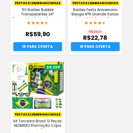
FESTAS E LEMBRANCINHAS
FESTAS E LEMBRANCINHAS
50 Balões Bubble
Balões Festa Aniversario
Transparentes 24”
Bexiga N°9 Grande Varias
Decoração Festas Premium
Cores São Roque Frete
★
★
★
★
★
★
★
★
★
★
Oferta
Grátis
R$
25,31
R$
59,90
R$
22,78
O
preço
O
original
preço
era:
atual
R$25,31.
é:
R$22,78.
6%
FESTAS E LEMBRANCINHAS
Kit Torcedor Brasil 12 Peças
NEXMIDIO Promoção Copa
do Mundo Original