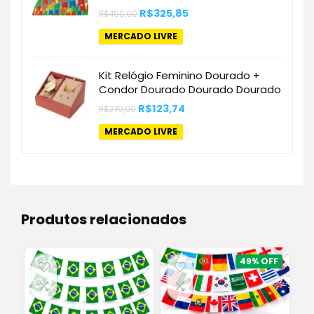
O
O
R$
325,85
R$
490,00
preço
preço
original
atual
MERCADO LIVRE
era:
é:
R$490,00.
R$325,85.
Kit Relógio Feminino Dourado +
Condor Dourado Dourado Dourado
O
O
R$
123,74
R$
279,00
preço
preço
original
atual
MERCADO LIVRE
era:
é:
R$279,00.
R$123,74.
Produtos relacionados
49%