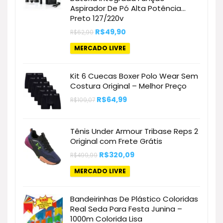
Aspirador De Pó Alta Potência…
Preto 127/220v
O
O
R$
49,90
R$
62,90
preço
preço
original
atual
MERCADO LIVRE
era:
é:
R$62,90.
R$49,90.
Kit 6 Cuecas Boxer Polo Wear Sem
Costura Original – Melhor Preço
O
O
R$
64,99
R$
109,07
preço
preço
original
atual
era:
é:
R$109,07.
R$64,99.
Tênis Under Armour Tribase Reps 2
Original com Frete Grátis
O
O
R$
320,09
R$
499,99
preço
preço
original
atual
MERCADO LIVRE
era:
é:
R$499,99.
R$320,09.
Bandeirinhas De Plástico Coloridas
Real Seda Para Festa Junina –
1000m Colorida Lisa