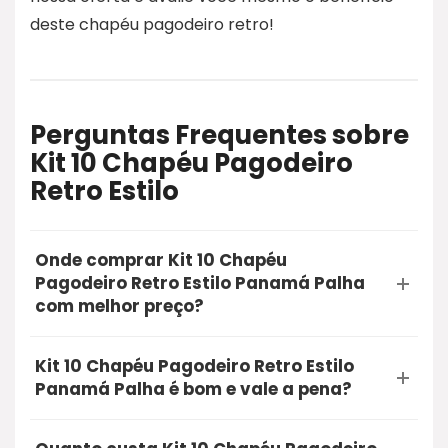
deste chapéu pagodeiro retro!
Perguntas Frequentes sobre
Kit 10 Chapéu Pagodeiro
Retro Estilo
Onde comprar Kit 10 Chapéu
Pagodeiro Retro Estilo Panamá Palha
com melhor preço?
A opção mais segura e recomendada para
Kit 10 Chapéu Pagodeiro Retro Estilo
comprar o Kit 10 Chapéu Pagodeiro Retro Estilo
Panamá Palha é bom e vale a pena?
Panamá Palha é através do Mercado Livre.
Sim, o Kit 10 Chapéu Pagodeiro Retro Estilo
Utilizando o nosso link de oferta, você garante a