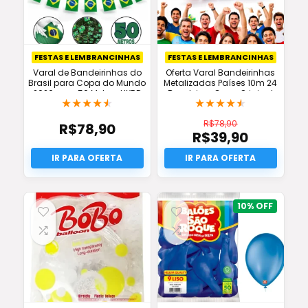
FESTAS E LEMBRANCINHAS
FESTAS E LEMBRANCINHAS
Varal de Bandeirinhas do
Oferta Varal Bandeirinhas
Brasil para Copa do Mundo
Metalizadas Países 10m 24
2026 com 50 Metros HXRD
Bandeiras Copa Original
★
★
★
★
★
★
★
★
★
★
GROUP
R$
78,90
R$
78,90
R$
39,90
O
preço
O
original
preço
era:
atual
R$78,90.
é:
R$39,90.
10%