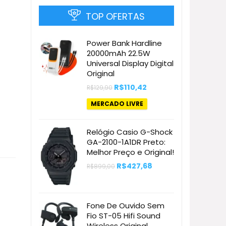
TOP OFERTAS
Power Bank Hardline
20000mAh 22.5W
Universal Display Digital
Original
O
O
R$
110,42
R$
129,90
preço
preço
original
atual
MERCADO LIVRE
era:
é:
R$129,90.
R$110,42.
Relógio Casio G-Shock
GA-2100-1A1DR Preto:
Melhor Preço e Original!
O
O
R$
427,68
R$
899,00
preço
preço
original
atual
era:
é:
R$899,00.
R$427,68.
Fone De Ouvido Sem
Fio ST-05 Hifi Sound
Wireless Original