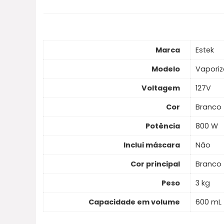
Marca
Estek
Modelo
Vaporiz
Voltagem
127V
Cor
Branco
Potência
800 W
Inclui máscara
Não
Cor principal
Branco
Peso
3 kg
Capacidade em volume
600 mL