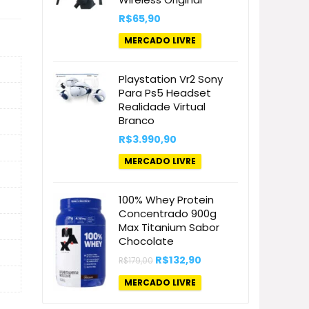
R$
65,90
MERCADO LIVRE
Playstation Vr2 Sony
Para Ps5 Headset
Realidade Virtual
Branco
R$
3.990,90
MERCADO LIVRE
100% Whey Protein
Concentrado 900g
Max Titanium Sabor
Chocolate
O
O
R$
132,90
R$
179,00
preço
preço
original
atual
MERCADO LIVRE
era:
é:
R$179,00.
R$132,90.