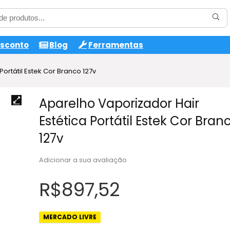
esconto
Blog
Ferramentas
ortátil Estek Cor Branco 127v
Aparelho Vaporizador Hair
Estética Portátil Estek Cor Bran
127v
Adicionar a sua avaliação
R$
897,52
MERCADO LIVRE