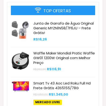
TOP OFERTAS
Junta de Garrafa de Água Original
Generic MYZN1N58/7F6JU – Frete
Grátis!
R$
16,26
Waffle Maker Mondial Pratic Waffle
GW01 1200W Original com Melhor
Preço
O
O
R$
116,91
R$
282,90
preço
preço
original
atual
era:
é:
Smart Tv 43 Aoc Led Roku Full Hd
R$282,90.
R$116,91.
Frete Grátis 43S5155/78G
O
O
R$
1.345,00
R$
1.950,00
preço
preço
original
atual
MERCADO LIVRE
era:
é: