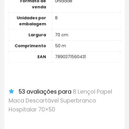
Formato de
Unidade
venda
Unidades por
8
embalagem
Largura
70 cm
Comprimento
50 m
EAN
7890371560431
53 avaliações para
8 Lençol Papel
Maca Descartável Superbranco
Hospitalar 70×50