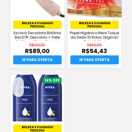
BELEZA E CUIDADO
BELEZA E CUIDADO
PESSOAL
PESSOAL
Escova Secadora Britânia
Papel Higiênico Neve Toque
Bec07R: Desconto + Frete
da Seda 10 Rolos Original |
Grátis na Oferta Original
Frete Grátis!
R$
139,90
R$
55,55
R$
89,00
R$
54,43
O
O
preço
O
preço
O
original
preço
original
preço
era:
atual
era:
atual
R$139,90.
é:
R$55,55.
é:
R$89,00.
R$54,43.
14%
BELEZA E CUIDADO
PESSOAL