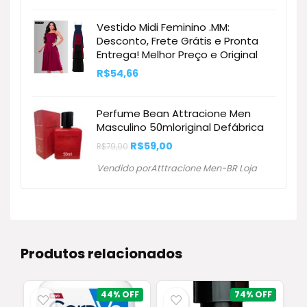
R$1.950,00.
R$1.345,00.
Vestido Midi Feminino .MM:
Desconto, Frete Grátis e Pronta
Entrega! Melhor Preço e Original
R$
54,66
Perfume Bean Attracione Men
Masculino 50mloriginal Defábrica
O
O
R$
59,00
R$
79,00
preço
preço
original
atual
Vendido porAtttracione Men-BR Loja
era:
é:
R$79,00.
R$59,00.
Produtos relacionados
44%
74%