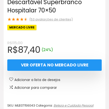
Descartável Superbranco
Hospitalar 70×50
★
★
★
★
★
(
53
avaliações de clientes)
MERCADO LIVRE
R$
115,00
O
O
R$
87,40
(24%)
preço
preço
original
atual
VER OFERTA NO MERCADO LIVRE
era:
é:
R$115,00.
R$87,40.
Adicionar a lista de desejos
Adicionar para comparar
SKU:
MLB37156043
Categoria:
Beleza e Cuidado Pessoal