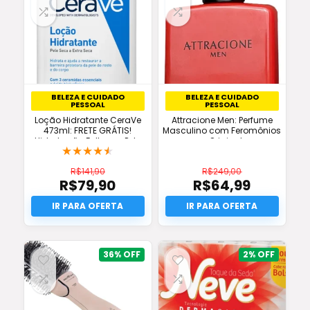
BELEZA E CUIDADO
BELEZA E CUIDADO
PESSOAL
PESSOAL
Loção Hidratante CeraVe
Attracione Men: Perfume
473ml: FRETE GRÁTIS!
Masculino com Feromônios
Hidratação Full para Pele
– Original
★
★
★
★
★
Seca. Oferta!
R$
141,90
R$
249,00
R$
79,90
R$
64,99
O
O
preço
O
preço
O
original
preço
original
preço
era:
atual
era:
atual
R$141,90.
é:
R$249,00.
é:
R$79,90.
R$64,99.
36%
2%