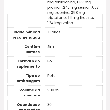
mg fenilalanina, 1.177 mg
prolina, 1.247 mg serina, 1.653
mg treonina, 358 mg
triptofano, 611 mg tirosina,
1.241 mg valina
Idade mínima
18 anos
recomendada
Contém
Sim
lactose
Formato do
Pó
suplemento
Tipo de
Pote
embalagem
Volume da
900 mL
unidade
Quantidade
30
de porções