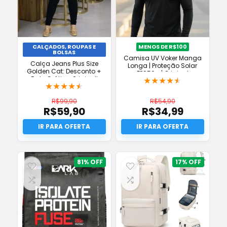
CALÇADOS, ROUPAS E
MENOS DE R$100
BOLSAS
Camisa UV Voker Manga
Calça Jeans Plus Size
Longa | Proteção Solar
Golden Cat: Desconto +
FPS50+ | Original
Frete Grátis e Original!
★
★
★
★
★
★
★
★
★
★
R$
99,90
R$
54,90
R$
59,90
R$
34,99
O
O
preço
O
preço
O
original
preço
original
preço
era:
atual
era:
atual
R$99,90.
é:
R$54,90.
é:
R$59,90.
R$34,99.
81%
17%