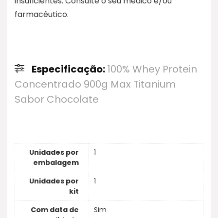
insuficientes. Consulte o seu médico e/ou
farmacêutico.
Especificação:
100% Whey Protein
Concentrado 900g Max Titanium
Sabor Chocolate
Unidades por
1
embalagem
Unidades por
1
kit
Com data de
Sim