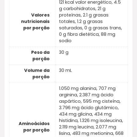
121 kcal valor energético, 4.5
g carbohidratos, 21 g
Valores
proteínas, 2.1 g grasas
nutricionais
totales, 1.2 g grasas
por porção
saturadas, 0 g grasas trans,
0 g fibra dietética, 88 mg
sodio
Peso da
30 g
porção
Volume da
30 mL
porção
1.050 mg alanina, 707 mg
arginina, 2.387 mg ácido
aspártico, 595 mg cisteína,
3.796 mg ácido glutámico,
434 mg glicina, 434 mg
histidina, 1.326 mg isoleucina,
Aminoácidos
2.119 mg leucina, 2.077 mg
por porção
lisina, 483 mg metionina, 668