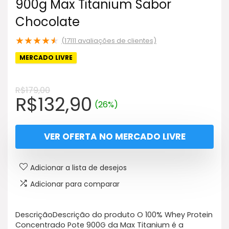
900g Max Titanium Sabor
Chocolate
★
★
★
★
★
(
17111
avaliações de clientes)
MERCADO LIVRE
R$
179,00
O
O
R$
132,90
(26%)
preço
preço
original
atual
VER OFERTA NO MERCADO LIVRE
era:
é:
R$179,00.
R$132,90.
Adicionar a lista de desejos
Adicionar para comparar
DescriçãoDescrição do produto O 100% Whey Protein
Concentrado Pote 900G da Max Titanium é a