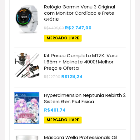
Relógio Garmin Venu 3 Original
com Monitor Cardíaco e Frete
Grátis!
O
O
R$
2.747,00
R$
4.499,00
preço
preço
original
atual
MERCADO LIVRE
era:
é:
R$4.499,00.
R$2.747,00.
Kit Pesca Completo MTZK: Vara
1,65m + Molinete 4000! Melhor
Preço e Oferta
O
O
R$
128,24
R$
227,90
preço
preço
original
atual
era:
é:
Hyperdimension Neptunia Rebirth 2
R$227,90.
R$128,24.
Sisters Gen Ps4 Fisica
R$
401,74
MERCADO LIVRE
Máscara Wella Professionals Oil