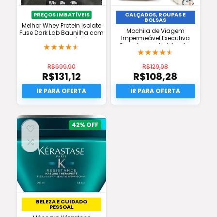
PREÇOS IMBATÍVEIS
CALÇADOS, ROUPAS E
BOLSAS
Melhor Whey Protein Isolate
Mochila de Viagem
Fuse Dark Lab Baunilha com
Impermeável Executiva
Preço Imperdível!
★
★
★
★
★
Grande para Notebook –
★
★
★
★
★
Frete Grátis
R$
699,90
R$
129,98
R$
131,12
R$
108,28
O
O
preço
O
preço
O
original
preço
original
preço
era:
atual
era:
atual
R$699,90.
é:
R$129,98.
é:
R$131,12.
R$108,28.
42%
BELEZA E CUIDADO
PESSOAL