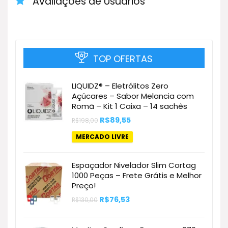
Avaliações de Usuários
TOP OFERTAS
LIQUIDZ® – Eletrólitos Zero
Açúcares – Sabor Melancia com
Romã – Kit 1 Caixa – 14 sachês
O
O
R$
89,55
R$
198,00
preço
preço
original
atual
MERCADO LIVRE
era:
é:
R$198,00.
R$89,55.
Espaçador Nivelador Slim Cortag
1000 Peças – Frete Grátis e Melhor
Preço!
O
O
R$
76,53
R$
130,00
preço
preço
original
atual
era:
é: