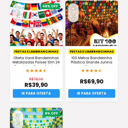
R$120,00.
é:
R$64,90.
49%
FESTAS E LEMBRANCINHAS
FESTAS E LEMBRANCINHAS
Oferta Varal Bandeirinhas
100 Metros Bandeirinha
Metalizadas Países 10m 24
Plástica Grande Junina
Bandeiras Copa Original
Original
★
★
★
★
★
★
★
★
★
★
R$
78,90
R$
69,90
R$
39,90
O
preço
O
original
preço
era:
atual
R$78,90.
é:
R$39,90.
6%