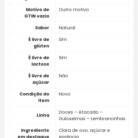
Motivo de
Outro motivo
GTIN vazio
Sabor
Natural
É livre de
Sim
glúten
É livre de
Sim
lactose
É livre de
Não
açúcar
Condição do
Novo
item
Doces – Atacado –
Linha
Guloseimas – Lembrancinhas
Ingrediente
Clara de ovo, açúcar e
em destaque
essência