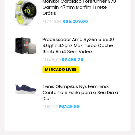
Monitor Cardíaco Forerunner 970
R$130,00.
R$76,53.
Garmin 47mm Marfim | Frete
Grátis
O
O
R$
5.289,00
R$
7.499,00
preço
preço
original
atual
era:
é:
Processador Amd Ryzen 5 5500
R$7.499,00.
R$5.289,00.
3.6ghz 4.2ghz Max Turbo Cache
16mb Am4 Sem Vídeo
O
O
R$
468,28
R$
1.499,00
preço
preço
original
atual
MERCADO LIVRE
era:
é:
R$1.499,00.
R$468,28.
Tênis Olympikus Nyx Feminino:
Conforto e Estilo para o Seu Dia a
Dia!
O
O
R$
149,89
R$
189,99
preço
preço
original
atual
era:
é:
R$189,99.
R$149,89.