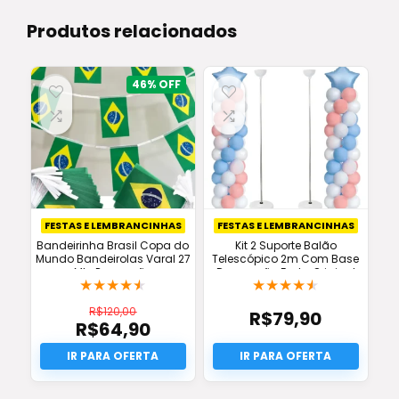
Produtos relacionados
46%
FESTAS E LEMBRANCINHAS
FESTAS E LEMBRANCINHAS
Bandeirinha Brasil Copa do
Kit 2 Suporte Balão
Mundo Bandeirolas Varal 27
Telescópico 2m Com Base
Mts Promoção
Decoração Festa Original
★
★
★
★
★
★
★
★
★
★
R$
120,00
R$
79,90
R$
64,90
O
preço
O
original
preço
era:
atual