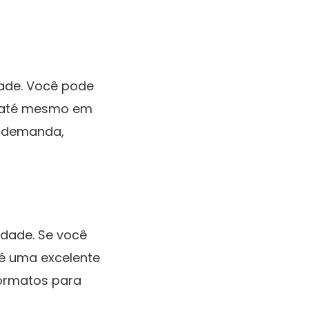
dade. Você pode
 e até mesmo em
b demanda,
idade. Se você
 é uma excelente
ormatos para