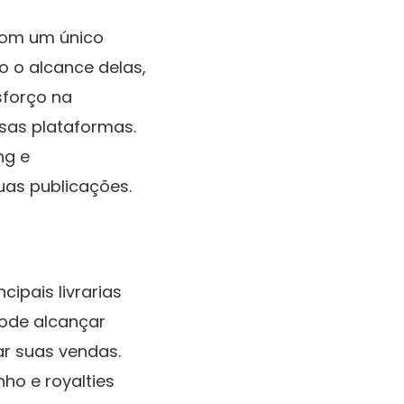
 Com um único
o o alcance delas,
sforço na
rsas plataformas.
ng e
as publicações.
ipais livrarias
pode alcançar
ar suas vendas.
ho e royalties