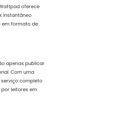
 Wattpad oferece
k instantâneo
ão em formato de
ão apenas publicar
ional. Com uma
m serviço completo
 por leitores em