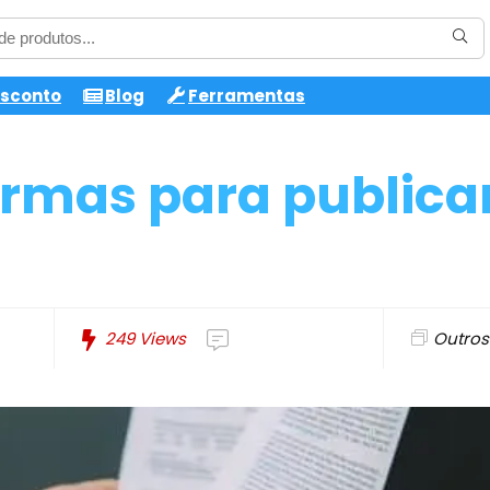
esconto
Blog
Ferramentas
ormas para publica
249
Views
Outros