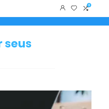
0
r seus