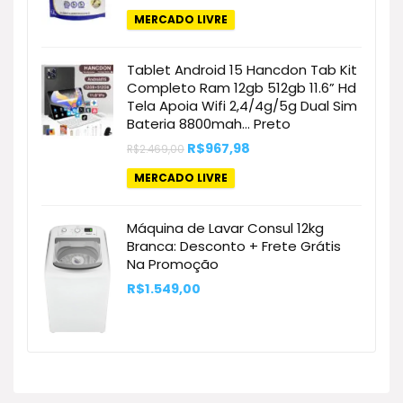
preço
preço
original
atual
MERCADO LIVRE
era:
é:
R$132,90.
R$93,41.
Tablet Android 15 Hancdon Tab Kit
Completo Ram 12gb 512gb 11.6” Hd
Tela Apoia Wifi 2,4/4g/5g Dual Sim
Bateria 8800mah… Preto
O
O
R$
967,98
R$
2.469,00
preço
preço
original
atual
MERCADO LIVRE
era:
é:
R$2.469,00.
R$967,98.
Máquina de Lavar Consul 12kg
Branca: Desconto + Frete Grátis
Na Promoção
R$
1.549,00