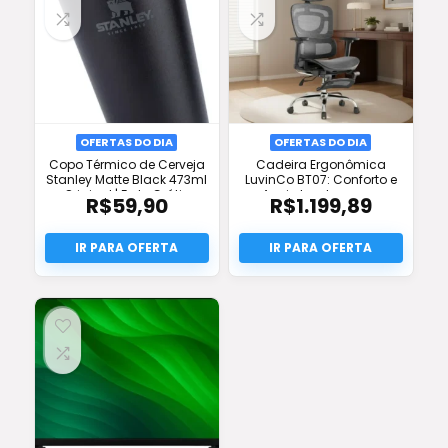
OFERTAS DO DIA
OFERTAS DO DIA
Copo Térmico de Cerveja
Cadeira Ergonômica
Stanley Matte Black 473ml
LuvinCo BT07: Conforto e
Original | Frete Grátis
Apoio Lombar para
R$
59,90
R$
1.199,89
Produtividade Full