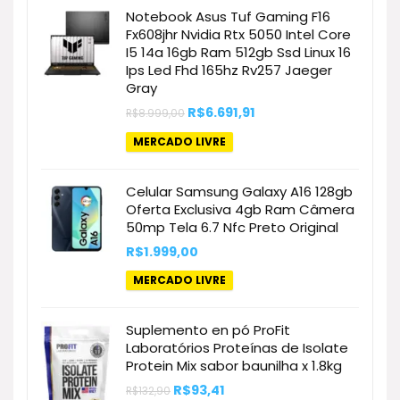
Notebook Asus Tuf Gaming F16
Fx608jhr Nvidia Rtx 5050 Intel Core
I5 14a 16gb Ram 512gb Ssd Linux 16
Ips Led Fhd 165hz Rv257 Jaeger
Gray
O
O
R$
6.691,91
R$
8.999,00
preço
preço
original
atual
MERCADO LIVRE
era:
é:
R$8.999,00.
R$6.691,91.
Celular Samsung Galaxy A16 128gb
Oferta Exclusiva 4gb Ram Câmera
50mp Tela 6.7 Nfc Preto Original
R$
1.999,00
MERCADO LIVRE
Suplemento en pó ProFit
Laboratórios Proteínas de Isolate
Protein Mix sabor baunilha x 1.8kg
O
O
R$
93,41
R$
132,90