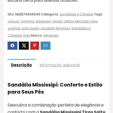
escolha certa para diversas ocasiões.
SKU:
MLB5744345146
Categoria:
Sandálias e Chinelos
Tags:
casual
,
conforto
,
Mississipi
,
moda
,
Oferta Mercado Livre
,
original
,
salto baixo
,
sandália feminina
,
Sandálias e
Chinelos
,
tiras
Marca:
Mississipi
Descrição
Informação adicional
Sandália Mississipi: Conforto e Estilo
para Seus Pés
Descubra a combinação perfeita de elegância e
conforto com a
Sandália Mississipi Tiras Salto