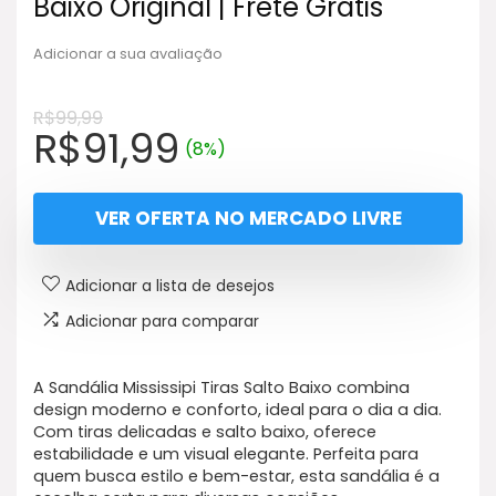
Baixo Original | Frete Grátis
Adicionar a sua avaliação
R$
99,99
O
O
R$
91,99
(8%)
preço
preço
original
atual
VER OFERTA NO MERCADO LIVRE
era:
é:
R$99,99.
R$91,99.
Adicionar a lista de desejos
Adicionar para comparar
A Sandália Mississipi Tiras Salto Baixo combina
design moderno e conforto, ideal para o dia a dia.
Com tiras delicadas e salto baixo, oferece
estabilidade e um visual elegante. Perfeita para
quem busca estilo e bem-estar, esta sandália é a