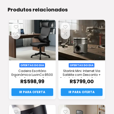
Produtos relacionados
OFERTAS DO DIA
OFERTAS DO DIA
Cadeira Escritório
Starlink Mini: Internet Via
Ergonômica LuvinCo B500
Satélite com Desconto +
Preto: Desconto + Frete
Frete Grátis e Pronta Entrega
R$
598,99
R$
799,00
Grátis + Conforto Full