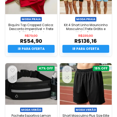
MODA PRAIA
MODA PRAIA
Biquíni Top Cropped Calica:
Kit 4 Short Linho Mauricinho
Desconto Imperdível + Frete
Masculino | Frete Grátis e
Grátis e Original
Melhor Preço
R$
79,90
R$
239,90
R$
54,90
R$
136,16
O
O
preço
O
preço
O
original
preço
original
preço
era:
atual
era:
atual
R$79,90.
é:
R$239,90.
é:
R$54,90.
R$136,16.
47%
15%
MODA VERÃO
MODA VERÃO
Pochete Esportiva Lemon
Short Masculino Plus Size Elite