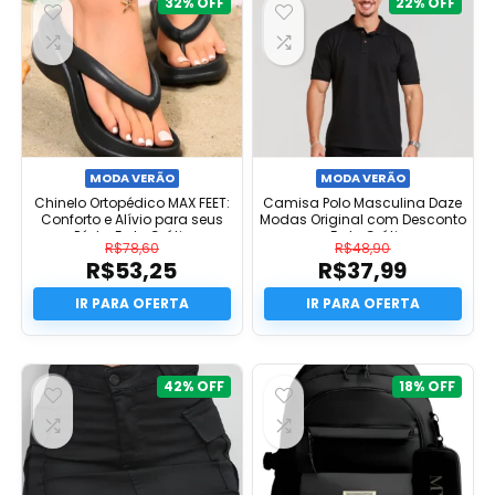
32%
22%
MODA VERÃO
MODA VERÃO
Chinelo Ortopédico MAX FEET:
Camisa Polo Masculina Daze
Conforto e Alívio para seus
Modas Original com Desconto
Pés! – Frete Grátis
e Frete Grátis
R$
78,60
R$
48,90
R$
53,25
R$
37,99
O
O
preço
O
preço
O
original
preço
original
preço
era:
atual
era:
atual
R$78,60.
é:
R$48,90.
é:
R$53,25.
R$37,99.
42%
18%