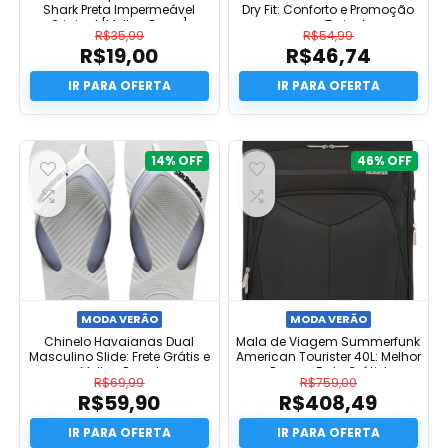
Shark Preta Impermeável
Dry Fit: Conforto e Promoção
Original [Melhor Preço]
para Treino!
R$
35,99
R$
54,99
R$
19,00
R$
46,74
O
O
preço
O
preço
O
original
preço
original
preço
era:
atual
era:
atual
R$35,99.
é:
R$54,99.
é:
R$19,00.
R$46,74.
14%
46%
MODA VERÃO
MODA VERÃO
Chinelo Havaianas Dual
Mala de Viagem Summerfunk
Masculino Slide: Frete Grátis e
American Tourister 40L: Melhor
Melhor Preço!
Preço e Frete Grátis!
R$
69,99
R$
759,00
R$
59,90
R$
408,49
O
O
preço
O
preço
O
original
preço
original
preço