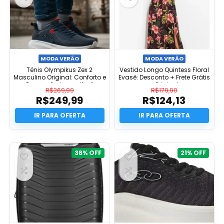
MODA VERÃO
MODA VERÃO
Tênis Olympikus Zex 2
Vestido Longo Quintess Floral
Masculino Original: Conforto e
Evasê: Desconto + Frete Grátis
Promoção Imperdível!
e Original
R$
269,99
R$
179,90
R$
249,99
R$
124,13
O
O
preço
O
preço
O
original
preço
original
preço
era:
atual
era:
atual
R$269,99.
é:
R$179,90.
é:
R$249,99.
R$124,13.
38%
21%