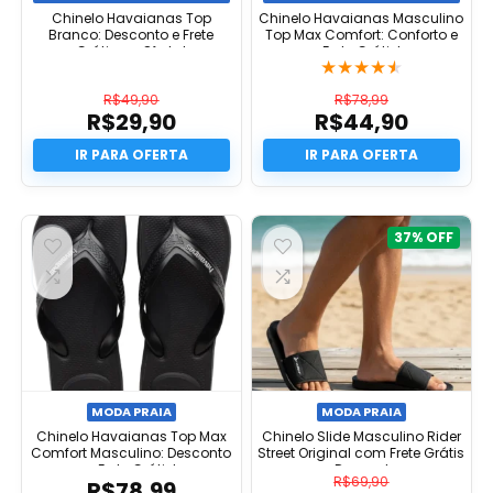
Chinelo Havaianas Top
Chinelo Havaianas Masculino
Branco: Desconto e Frete
Top Max Comfort: Conforto e
Grátis na Oferta!
Frete Grátis!
★
★
★
★
★
R$
49,90
R$
78,99
R$
29,90
R$
44,90
O
O
preço
O
preço
O
original
preço
original
preço
era:
atual
era:
atual
R$49,90.
é:
R$78,99.
é:
R$29,90.
R$44,90.
37%
MODA PRAIA
MODA PRAIA
Chinelo Havaianas Top Max
Chinelo Slide Masculino Rider
Comfort Masculino: Desconto
Street Original com Frete Grátis
e Frete Grátis!
e Desconto
R$
69,90
R$
78,99