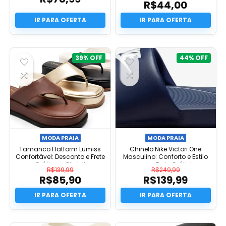
R$
44,00
O
preço
O
original
preço
era:
atual
R$69,90.
é:
R$44,00.
39%
44%
MODA PRAIA
MODA PRAIA
Tamanco Flatform Lumiss
Chinelo Nike Victori One
Confortável: Desconto e Frete
Masculino: Conforto e Estilo
Grátis na Oferta!
com Frete Grátis!
R$
139,99
R$
249,99
R$
85,90
R$
139,99
O
O
preço
O
preço
O
original
preço
original
preço
era:
atual
era:
atual
R$139,99.
é:
R$249,99.
é: