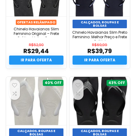
OFERTAS RELÂMPAGO
CALÇADOS, ROUPAS E
BOLSAS
Chinelo Havaianas Slim
Chinelo Havaianas Slim Preto
Feminino Original – Frete
Feminino: Melhor Preço e Frete
Grátis e Melhor Preço
Grátis!
R$
52,90
R$
69,99
R$
29,44
R$
39,79
O
O
preço
O
preço
O
original
preço
original
preço
era:
atual
era:
atual
R$52,90.
é:
R$69,99.
é:
R$29,44.
R$39,79.
40%
43%
CALÇADOS, ROUPAS E
CALÇADOS, ROUPAS E
BOLSAS
BOLSAS