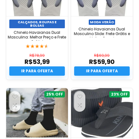
CALÇADOS, ROUPAS E
MODA VERÃO
BOLSAS
Chinelo Havaianas Dual
Chinelo Havaianas Dual
Masculino Slide: Frete Grátis e
Masculina: Melhor Preço e Frete
Melhor Preço!
Grátis!
★
★
★
★
★
R$
78,99
R$
69,99
R$
53,99
R$
59,90
O
O
preço
O
preço
O
original
preço
original
preço
era:
atual
era:
atual
R$78,99.
é:
R$69,99.
é:
R$53,99.
R$59,90.
25%
23%