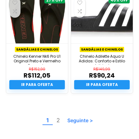
27%
40%
SANDÁLIAS E CHINELOS
SANDÁLIAS E CHINELOS
Chinelo Kenner Nk6 Pro U1
Chinelo Adilette Aqua U
Original Preto e Vermelho
Adidas: Conforto e Estilo
Desconto
Adidas!
R$
152,90
R$
149,99
R$
112,05
R$
90,24
O
O
preço
O
preço
O
original
preço
original
preço
era:
atual
era:
atual
R$152,90.
é:
R$149,99.
é:
R$112,05.
R$90,24.
1
2