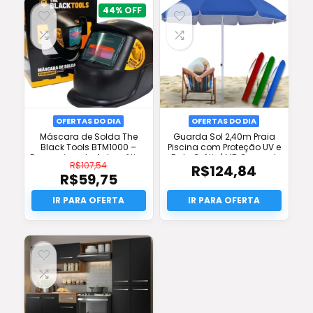
44%
OFERTAS DO DIA
OFERTAS DO DIA
Máscara de Solda The
Guarda Sol 2,40m Praia
Black Tools BTM1000 –
Piscina com Proteção UV e
Escurecimento Automático
Frete Grátis | MB Connect
R$
107,54
R$
124,84
– Frete Grátis
R$
59,75
O
preço
O
original
preço
era:
atual
R$107,54.
é:
R$59,75.