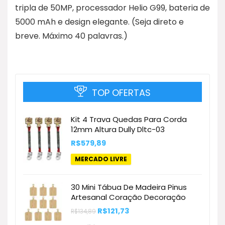
tripla de 50MP, processador Helio G99, bateria de
5000 mAh e design elegante. (Seja direto e
breve. Máximo 40 palavras.)
TOP OFERTAS
Kit 4 Trava Quedas Para Corda
12mm Altura Dully Dltc-03
R$
579,89
MERCADO LIVRE
30 Mini Tábua De Madeira Pinus
Artesanal Coração Decoração
O
O
R$
121,73
R$
134,89
preço
preço