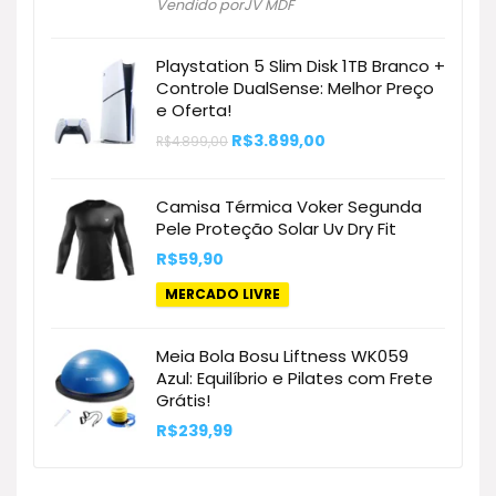
original
atual
Vendido porJV MDF
era:
é:
R$134,89.
R$121,73.
Playstation 5 Slim Disk 1TB Branco +
Controle DualSense: Melhor Preço
e Oferta!
O
O
R$
3.899,00
R$
4.899,00
preço
preço
original
atual
era:
é:
Camisa Térmica Voker Segunda
R$4.899,00.
R$3.899,00.
Pele Proteção Solar Uv Dry Fit
R$
59,90
MERCADO LIVRE
Meia Bola Bosu Liftness WK059
Azul: Equilíbrio e Pilates com Frete
Grátis!
R$
239,99