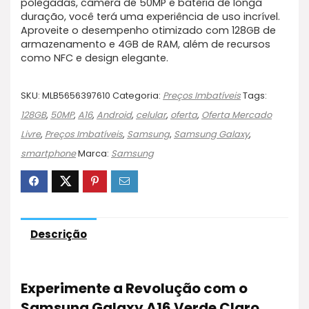
polegadas, câmera de 50MP e bateria de longa
duração, você terá uma experiência de uso incrível.
Aproveite o desempenho otimizado com 128GB de
armazenamento e 4GB de RAM, além de recursos
como NFC e design elegante.
SKU:
MLB5656397610
Categoria:
Preços Imbatíveis
Tags:
128GB
,
50MP
,
A16
,
Android
,
celular
,
oferta
,
Oferta Mercado
Livre
,
Preços Imbatíveis
,
Samsung
,
Samsung Galaxy
,
smartphone
Marca:
Samsung
Descrição
Experimente a Revolução com o
Samsung Galaxy A16 Verde Claro