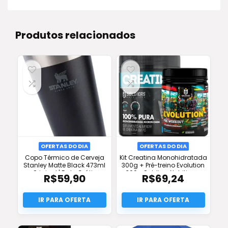
Produtos relacionados
OFERTAS DO DIA
OFERTAS DO DIA
Copo Térmico de Cerveja
Kit Creatina Monohidratada
Stanley Matte Black 473ml
300g + Pré-treino Evolution
Original | Frete Grátis
300g Soldiers Nutrition –
R$
59,90
R$
69,24
Desconto e Frete Grátis