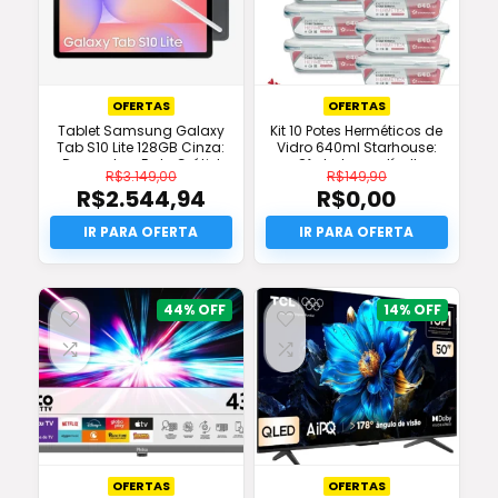
OFERTAS
OFERTAS
Tablet Samsung Galaxy
Kit 10 Potes Herméticos de
Tab S10 Lite 128GB Cinza:
Vidro 640ml Starhouse:
Desconto e Frete Grátis!
Oferta Imperdível!
R$
3.149,00
R$
149,90
R$
2.544,94
R$
0,00
O
O
preço
O
preço
O
original
preço
original
preço
era:
atual
era:
atual
R$3.149,00.
é:
R$149,90.
é:
R$2.544,94.
R$0,00.
44%
14%
OFERTAS
OFERTAS