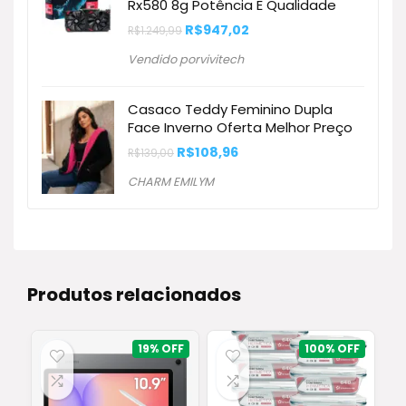
Rx580 8g Potência E Qualidade
O
O
R$
947,02
R$
1.249,99
preço
preço
original
atual
Vendido porvivitech
era:
é:
R$1.249,99.
R$947,02.
Casaco Teddy Feminino Dupla
Face Inverno Oferta Melhor Preço
O
O
R$
108,96
R$
139,00
preço
preço
original
atual
CHARM EMILYM
era:
é:
R$139,00.
R$108,96.
Produtos relacionados
19%
100%