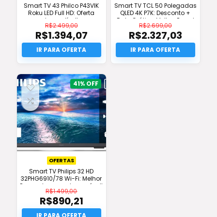
Smart TV 43 Philco P43VIK
Smart TV TCL 50 Polegadas
Roku LED Full HD: Oferta
QLED 4K P7K: Desconto +
Imperdível!
Frete Grátis e Melhor Preço!
R$
2.499,00
R$
2.699,00
R$
1.394,07
R$
2.327,03
O
O
preço
O
preço
O
original
preço
original
preço
era:
atual
era:
atual
R$2.499,00.
é:
R$2.699,00.
é:
R$1.394,07.
R$2.327,03.
41%
OFERTAS
Smart TV Philips 32 HD
32PHG6910/78 Wi-Fi: Melhor
Preço e Imagem Impecável!
R$
1.499,00
R$
890,21
O
preço
O