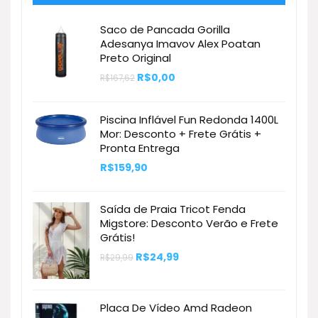
Saco de Pancada Gorilla
Adesanya Imavov Alex Poatan
Preto Original
O
O
R$
0,00
R$
167,62
preço
preço
original
atual
era:
é:
Piscina Inflável Fun Redonda 1400L
R$167,62.
R$0,00.
Mor: Desconto + Frete Grátis +
Pronta Entrega
R$
159,90
Saída de Praia Tricot Fenda
Migstore: Desconto Verão e Frete
Grátis!
O
O
R$
24,99
R$
29,99
preço
preço
original
atual
era:
é:
R$29,99.
R$24,99.
Placa De Vídeo Amd Radeon