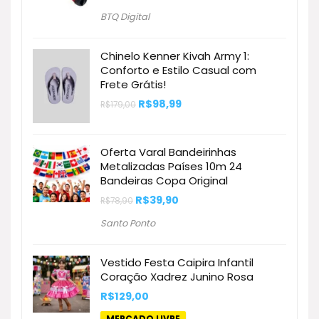
preço
preço
original
atual
BTQ Digital
era:
é:
R$6.999,00.
R$5.162,16.
Chinelo Kenner Kivah Army 1:
Conforto e Estilo Casual com
Frete Grátis!
O
O
R$
98,99
R$
179,00
preço
preço
original
atual
era:
é:
R$179,00.
R$98,99.
Oferta Varal Bandeirinhas
Metalizadas Países 10m 24
Bandeiras Copa Original
O
O
R$
39,90
R$
78,90
preço
preço
original
atual
Santo Ponto
era:
é:
R$78,90.
R$39,90.
Vestido Festa Caipira Infantil
Coração Xadrez Junino Rosa
R$
129,00
MERCADO LIVRE