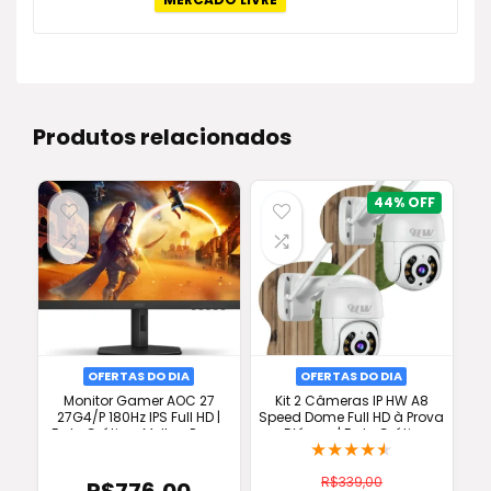
Produtos relacionados
44%
OFERTAS DO DIA
OFERTAS DO DIA
Monitor Gamer AOC 27
Kit 2 Câmeras IP HW A8
27G4/P 180Hz IPS Full HD |
Speed Dome Full HD à Prova
Frete Grátis + Melhor Preço
D’água | Frete Grátis
★
★
★
★
★
R$
339,00