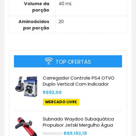
Volume da
40 mL
porção
Aminoácidos
20
por porção
TOP OFERTAS
Carregador Controle PS4 OTVO
Duplo Vertical Com Indicador
R$
62,00
MERCADO LIVRE
Subnado Waydoo Subaquática
Propulsor Jetski Mergulho Água
O
O
R$
5.162,16
R$
6.999,00