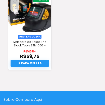
OFERTAS DO DIA
Máscara de Solda The
Black Tools BTM1000 –
Escurecimento Automático
R$
107,54
– Frete Grátis
R$
59,75
O
preço
O
original
preço
era:
atual
R$107,54.
é:
R$59,75.
Sobre Compare Aqui