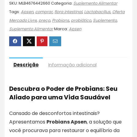
SKU:
MLB4676442660
Categoria:
Suplemento Alimentar
Tags:
Apsen
,
comprar
,
flora intestinal
,
Lactobacillus
,
Oferta
Mercado Livre
,
preço
,
Probians
,
probiótico
,
Suplemento
,
Suplemento Alimentar
Marca:
Apsen
Descrição
Informação adicional
Descubra o Poder de Probians: Seu
Aliado para uma Vida Saudável
Cansado de desconfortos intestinais?
Apresentamos
Probians Apsen
, a solução que
você procurava para restaurar o equilíbrio da