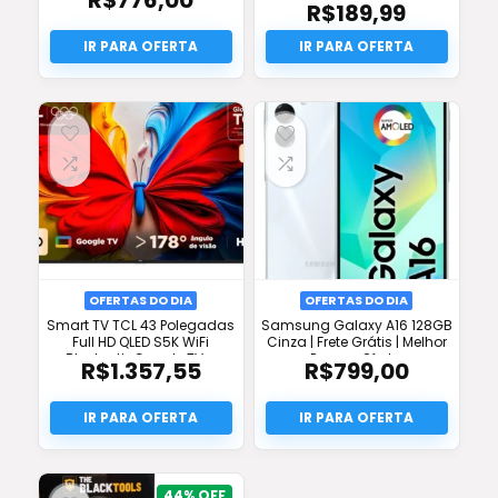
R$
776,00
R$
189,99
O
preço
O
original
preço
era:
atual
R$339,00.
é:
R$189,99.
OFERTAS DO DIA
OFERTAS DO DIA
Smart TV TCL 43 Polegadas
Samsung Galaxy A16 128GB
Full HD QLED S5K WiFi
Cinza | Frete Grátis | Melhor
Bluetooth Google TV –
Preço e Oferta
R$
1.357,55
R$
799,00
Melhor Preço e Oferta
44%