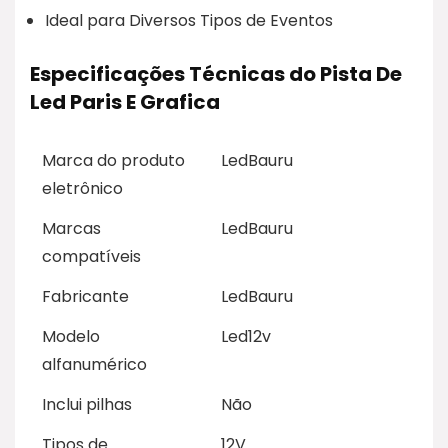
Ideal para Diversos Tipos de Eventos
Especificações Técnicas do Pista De
Led Paris E Grafica
Marca do produto
LedBauru
eletrônico
Marcas
LedBauru
compatíveis
Fabricante
LedBauru
Modelo
Led12v
alfanumérico
Inclui pilhas
Não
Tipos de
12V