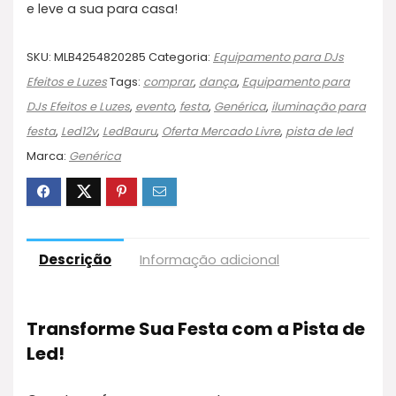
e leve a sua para casa!
SKU:
MLB4254820285
Categoria:
Equipamento para DJs
Efeitos e Luzes
Tags:
comprar
,
dança
,
Equipamento para
DJs Efeitos e Luzes
,
evento
,
festa
,
Genérica
,
iluminação para
festa
,
Led12v
,
LedBauru
,
Oferta Mercado Livre
,
pista de led
Marca:
Genérica
Descrição
Informação adicional
Transforme Sua Festa com a Pista de
Led!