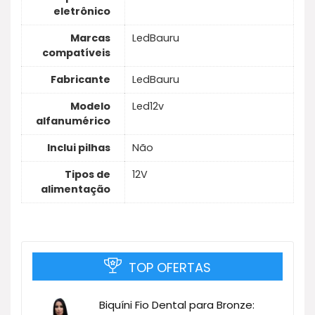
eletrônico
Marcas
LedBauru
compatíveis
Fabricante
LedBauru
Modelo
Led12v
alfanumérico
Inclui pilhas
Não
Tipos de
12V
alimentação
TOP OFERTAS
Biquíni Fio Dental para Bronze: