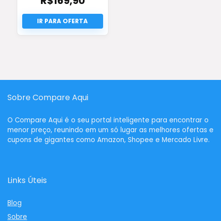
R$
169,90
Sobre Compare Aqui
O
Compare Aqui
é o seu portal inteligente para encontrar o
menor preço, reunindo em um só lugar as melhores ofertas e
cupons de gigantes como Amazon, Shopee e Mercado Livre.
Links Úteis
Blog
Sobre