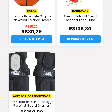
BOLAS
BARRACAS
Bola de Basquete Original
Barraca Infantil 4 em 1
Basketball | Melhor Preço e
Cabana Toca Túnel
Frete Grátis
Colorido Original! Oferta e
R$
35,00
R$
135,30
Frete Grátis
R$
30,29
O
preço
O
original
preço
era:
atual
R$35,00.
é:
R$30,29.
ACESSÓRIOS ESPORTIVOS
???? Protetor De Punho Niggli
Pro Wrist Guard Original
com Melhor Preço