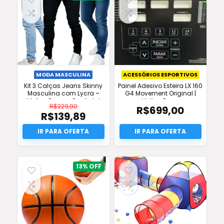
MODA MASCULINA
ACESSÓRIOS ESPORTIVOS
Kit 3 Calças Jeans Skinny
Painel Adesivo Esteira LX 160
Masculina com Lycra –
G4 Movement Original |
Melhor Preço e Conforto!
Melhor Preço
R$
229,90
R$
699,00
R$
139,89
O
preço
O
original
preço
era:
atual
R$229,90.
é:
R$139,89.
13%