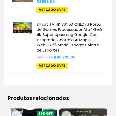
R$
669,00
MERCADO LIVRE
Smart TV 4K 86″ LG QNED73 Portal
de Games Processador AI α7 Ger8
4K Super Upscaling Google Cast
Integrado Controle AI Magic
WebOS 25 Modo Esportes Alerta
de Esportes
O
O
R$
6.799,00
R$
9.449,00
preço
preço
original
atual
MERCADO LIVRE
era:
é:
R$9.449,00.
R$6.799,00.
Produtos relacionados
39%