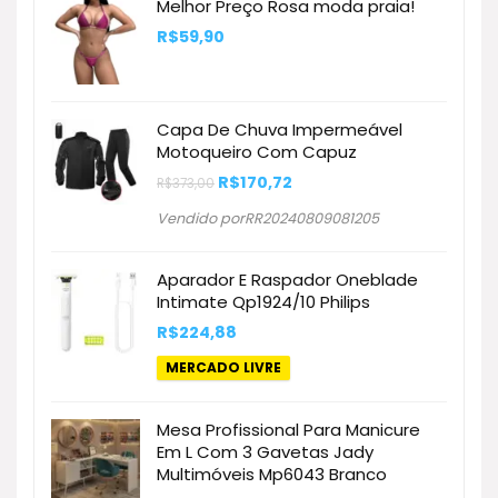
Melhor Preço Rosa moda praia!
R$
59,90
Capa De Chuva Impermeável
Motoqueiro Com Capuz
O
O
R$
170,72
R$
373,00
preço
preço
original
atual
Vendido porRR20240809081205
era:
é:
R$373,00.
R$170,72.
Aparador E Raspador Oneblade
Intimate Qp1924/10 Philips
R$
224,88
MERCADO LIVRE
Mesa Profissional Para Manicure
Em L Com 3 Gavetas Jady
Multimóveis Mp6043 Branco