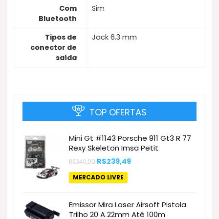
Com
Sim
Bluetooth
Tipos de
Jack 6.3 mm
conector de
saída
TOP OFERTAS
Mini Gt #1143 Porsche 911 Gt3 R 77
Rexy Skeleton Imsa Petit
O
O
R$
239,49
R$
349,90
preço
preço
original
atual
MERCADO LIVRE
era:
é:
R$349,90.
R$239,49.
Emissor Mira Laser Airsoft Pistola
Trilho 20 A 22mm Até 100m