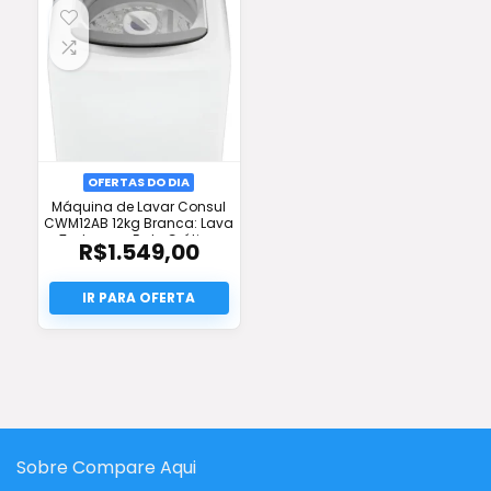
R$189,99.
R$239,00.
OFERTAS DO DIA
Máquina de Lavar Consul
CWM12AB 12kg Branca: Lava
Tudo com Frete Grátis e
R$
1.549,00
Oferta!
Sobre Compare Aqui