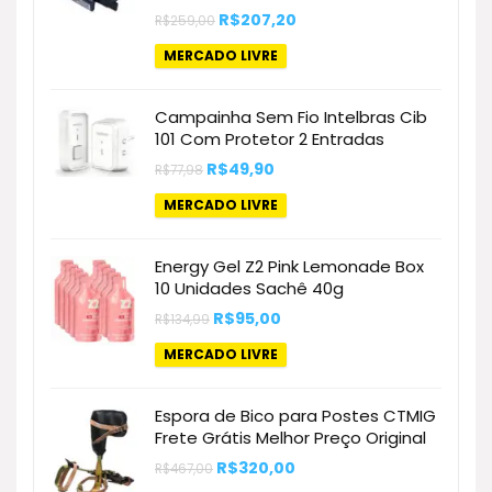
O
O
R$
207,20
R$
259,00
preço
preço
original
atual
MERCADO LIVRE
era:
é:
R$259,00.
R$207,20.
Campainha Sem Fio Intelbras Cib
101 Com Protetor 2 Entradas
O
O
R$
49,90
R$
77,98
preço
preço
original
atual
MERCADO LIVRE
era:
é:
R$77,98.
R$49,90.
Energy Gel Z2 Pink Lemonade Box
10 Unidades Sachê 40g
O
O
R$
95,00
R$
134,99
preço
preço
original
atual
MERCADO LIVRE
era:
é:
R$134,99.
R$95,00.
Espora de Bico para Postes CTMIG
Frete Grátis Melhor Preço Original
O
O
R$
320,00
R$
467,00
preço
preço