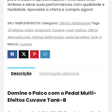
timbres e eleve suas performances com qualidade e
facilidade. Aproveite a oferta e compre agora!
SKU:
MLB5308130276
Categoria:
Ofertas Relâmpago
Tags:
36 efeitos
,
baixo
,
bluetooth
,
Cuvave
,
multi-efeitos
,
Oferta
Mercado Livre
,
Ofertas Relâmpago
,
pedal de efeito
,
tank-b
Marca:
Cuvave
Descrição
Informação adicional
Domine o Palco com o Pedal Multi-
Efeitos Cuvave Tank-B