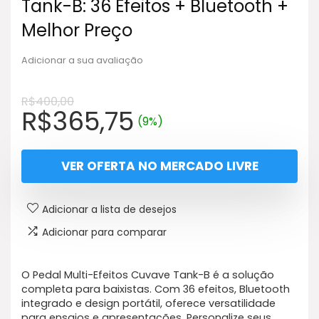
Tank-B: 36 Efeitos + Bluetooth +
Melhor Preço
Adicionar a sua avaliação
R$
400,00
O
O
R$
365,75
(9%)
preço
preço
original
atual
VER OFERTA NO MERCADO LIVRE
era:
é:
R$400,00.
R$365,75.
Adicionar a lista de desejos
Adicionar para comparar
O Pedal Multi-Efeitos Cuvave Tank-B é a solução
completa para baixistas. Com 36 efeitos, Bluetooth
integrado e design portátil, oferece versatilidade
para ensaios e apresentações. Personalize seus