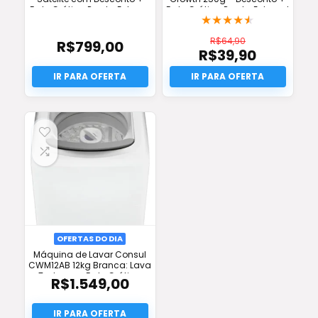
Frete Grátis e Pronta Entrega
Frete Grátis e Pronta Entrega!
★
★
★
★
★
R$
64,90
R$
799,00
R$
39,90
O
preço
O
original
preço
era:
atual
R$64,90.
é:
R$39,90.
OFERTAS DO DIA
Máquina de Lavar Consul
CWM12AB 12kg Branca: Lava
Tudo com Frete Grátis e
R$
1.549,00
Oferta!