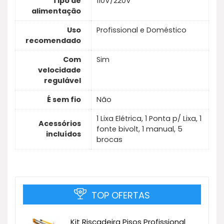
Tipo de
110V/220V
alimentação
Uso
Profissional e Doméstico
recomendado
Com
Sim
velocidade
regulável
É sem fio
Não
1 Lixa Elétrica, 1 Ponta p/ Lixa, 1
Acessórios
fonte bivolt, 1 manual, 5
incluídos
brocas
TOP OFERTAS
Kit Riscadeira Pisos Profissional