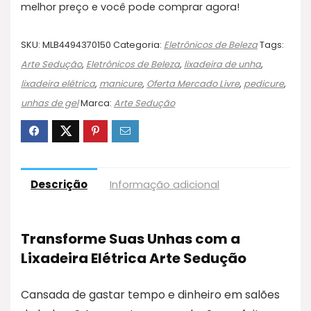
melhor preço e você pode comprar agora!
SKU:
MLB4494370150
Categoria:
Eletrônicos de Beleza
Tags:
Arte Sedução
,
Eletrônicos de Beleza
,
lixadeira de unha
,
lixadeira elétrica
,
manicure
,
Oferta Mercado Livre
,
pedicure
,
unhas de gel
Marca:
Arte Sedução
Descrição
Informação adicional
Transforme Suas Unhas com a
Lixadeira Elétrica Arte Sedução
Cansada de gastar tempo e dinheiro em salões