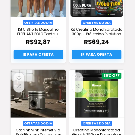
OFERTAS DO DIA
OFERTAS DO DIA
Kit 5 Shorts Masculino
Kit Creatina Monohidratada
ELEPHANT POLO Tactel +
300g + Pré-treino Evolution
Lycra: Desconto + Frete
300g Soldiers Nutrition –
R$
92,87
R$
69,24
Grátis + Promoção
Desconto e Frete Grátis
39%
OFERTAS DO DIA
OFERTAS DO DIA
Starlink Mini: Internet Via
Creatina Monohidratada
Satélite com Desconto +
Growth 250g – Desconto +