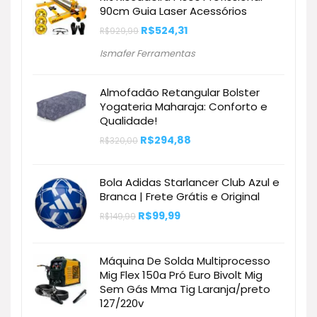
90cm Guia Laser Acessórios
O
O
R$
524,31
R$
929,99
preço
preço
original
atual
Ismafer Ferramentas
era:
é:
R$929,99.
R$524,31.
Almofadão Retangular Bolster
Yogateria Maharaja: Conforto e
Qualidade!
O
O
R$
294,88
R$
320,00
preço
preço
original
atual
era:
é:
Bola Adidas Starlancer Club Azul e
R$320,00.
R$294,88.
Branca | Frete Grátis e Original
O
O
R$
99,99
R$
149,99
preço
preço
original
atual
era:
é:
R$149,99.
R$99,99.
Máquina De Solda Multiprocesso
Mig Flex 150a Pró Euro Bivolt Mig
Sem Gás Mma Tig Laranja/preto
127/220v