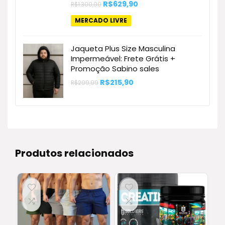
O
O
R$
629,90
R$
1.300,00
preço
preço
original
atual
MERCADO LIVRE
era:
é:
R$1.300,00.
R$629,90.
Jaqueta Plus Size Masculina
Impermeável: Frete Grátis +
Promoção Sabino sales
O
O
R$
215,90
R$
299,99
preço
preço
original
atual
era:
é:
R$299,99.
R$215,90.
Produtos relacionados