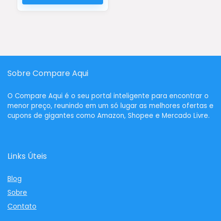
Sobre Compare Aqui
O
Compare Aqui
é o seu portal inteligente para encontrar o
menor preço, reunindo em um só lugar as melhores ofertas e
cupons de gigantes como Amazon, Shopee e Mercado Livre.
Links Úteis
Blog
Sobre
Contato