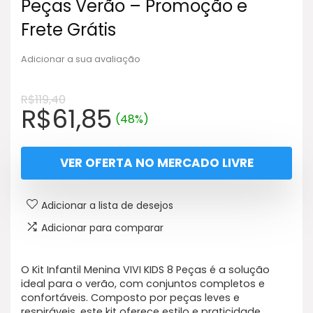
Peças Verão – Promoção e
Frete Grátis
Adicionar a sua avaliação
R$
119,40
O
O
R$
61,85
(48%)
preço
preço
original
atual
VER OFERTA NO MERCADO LIVRE
era:
é:
R$119,40.
R$61,85.
Adicionar a lista de desejos
Adicionar para comparar
O Kit Infantil Menina VIVI KIDS 8 Peças é a solução
ideal para o verão, com conjuntos completos e
confortáveis. Composto por peças leves e
respiráveis, este kit oferece estilo e praticidade.