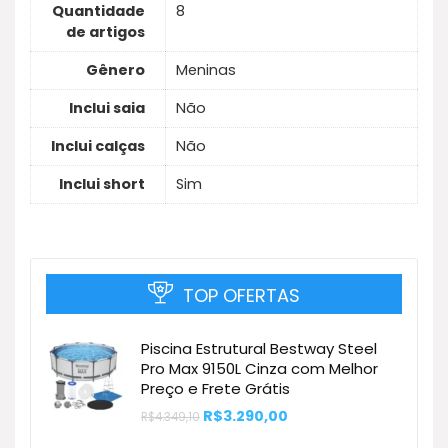
Quantidade
8
de artigos
Gênero
Meninas
Inclui saia
Não
Inclui calças
Não
Inclui short
Sim
TOP OFERTAS
Piscina Estrutural Bestway Steel
Pro Max 9150L Cinza com Melhor
Preço e Frete Grátis
O
O
R$
3.290,00
R$
4.349,10
preço
preço
original
atual