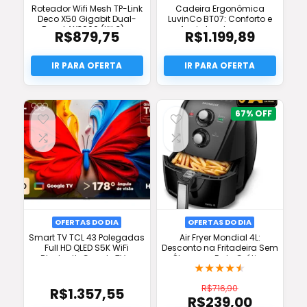
Roteador Wifi Mesh TP-Link
Cadeira Ergonômica
Deco X50 Gigabit Dual-
LuvinCo BT07: Conforto e
Band AX3000 (Kit 3) –
Apoio Lombar para
R$
879,75
R$
1.199,89
Desconto e Frete Grátis!
Produtividade Full
67%
OFERTAS DO DIA
OFERTAS DO DIA
Smart TV TCL 43 Polegadas
Air Fryer Mondial 4L:
Full HD QLED S5K WiFi
Desconto na Fritadeira Sem
Bluetooth Google TV –
Óleo com Frete Grátis e
★
★
★
★
★
Melhor Preço e Oferta
Oferta Full
R$
716,90
R$
1.357,55
R$
239,00
O