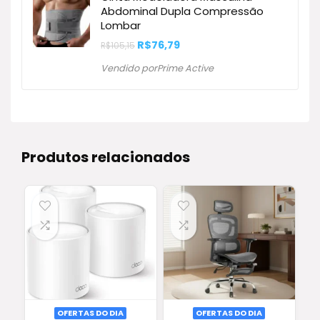
Abdominal Dupla Compressão
Lombar
O
O
R$
76,79
R$
105,15
preço
preço
original
atual
Vendido porPrime Active
era:
é:
R$105,15.
R$76,79.
Produtos relacionados
OFERTAS DO DIA
OFERTAS DO DIA