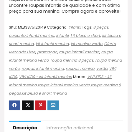
Encontre roupas infantis de qualidade e com ótimo
preço para sua menina. Compre agora e aproveite!
SKU:
MLB3875120149
Categoria:
Infantil
Tags:
8 peças
,
conjunto infantil menina
,
infantil
,
kit blusa e short
,
kit blusa e
short menina
,
kit infantil menina
,
kit menina verão
,
Oferta
Mercado Livre
,
promoção
,
roupa infantil menina
,
roupa
infantil menina verão
,
roupa menina 8 peças
,
roupa menina
verão
,
roupas infantil menina
,
roupas menina
,
verão
,
VIVI
KIDS
,
VIVI KIDS - kit infantil menina
Marca:
VIVI KIDS - kit
infantil menina,roupa infantil menina verão,roupa menina 8
peças,kit blusa e short menina
Descrição
Informação adicional