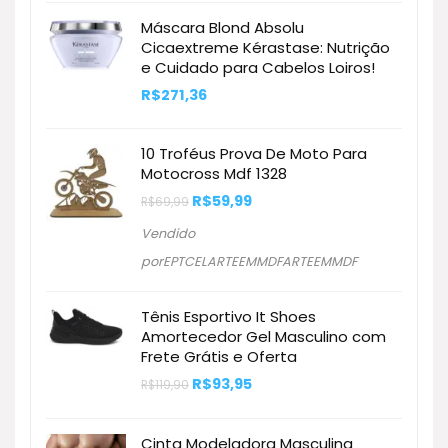
era:
é:
Máscara Blond Absolu
R$4.349,10.
R$3.290,00.
Cicaextreme Kérastase: Nutrição
e Cuidado para Cabelos Loiros!
R$
271,36
10 Troféus Prova De Moto Para
Motocross Mdf 1328
O
O
R$
59,99
R$
69,99
preço
preço
original
atual
Vendido
era:
é:
R$69,99.
R$59,99.
porEPTCELARTEEMMDFARTEEMMDF
Tênis Esportivo It Shoes
Amortecedor Gel Masculino com
Frete Grátis e Oferta
O
O
R$
93,95
R$
119,90
preço
preço
original
atual
era:
é:
Cinta Modeladora Masculina
R$119,90.
R$93,95.