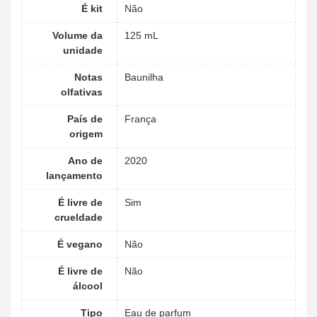
É kit
Não
Volume da
125 mL
unidade
Notas
Baunilha
olfativas
País de
França
origem
Ano de
2020
lançamento
É livre de
Sim
crueldade
É vegano
Não
É livre de
Não
álcool
Tipo
Eau de parfum