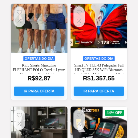
OFERTAS DO DIA
OFERTAS DO DIA
Kit 5 Shorts Masculino
Smart TV TCL 43 Polegadas Full
ELEPHANT POLO Tactel + Lycra:
HD QLED S5K WiFi Bluetooth
Desconto + Frete Grátis +
Google TV – Melhor Preço e Oferta
R$
92,87
R$
1.357,55
Promoção
44%