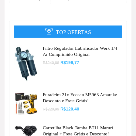
TOP OFERTAS
Filtro Regulador Lubrificador Werk 1/4
Ar Comprimido Original
O
O
R$
199,77
R$
240,88
preço
preço
original
atual
era:
é:
R$240,88.
R$199,77.
Furadeira 21v Ecosen M5963 Amarela:
Desconto e Frete Grátis!
O
O
R$
120,40
R$
220,99
preço
preço
original
atual
era:
é:
R$220,99.
R$120,40.
Carretilha Black Tamba BT11 Maruri
Original + Frete Grátis e Desconto!