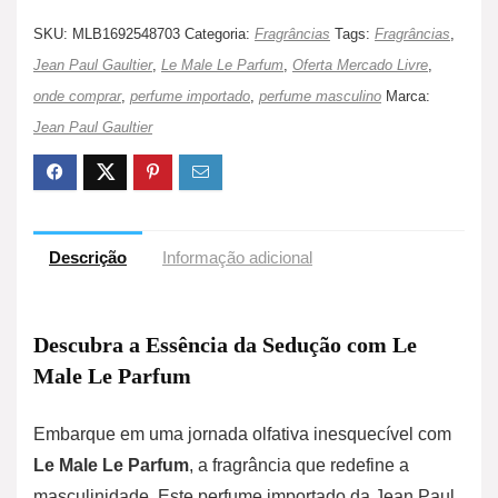
SKU:
MLB1692548703
Categoria:
Fragrâncias
Tags:
Fragrâncias
,
Jean Paul Gaultier
,
Le Male Le Parfum
,
Oferta Mercado Livre
,
onde comprar
,
perfume importado
,
perfume masculino
Marca:
Jean Paul Gaultier
Descrição
Informação adicional
Descubra a Essência da Sedução com Le
Male Le Parfum
Embarque em uma jornada olfativa inesquecível com
Le Male Le Parfum
, a fragrância que redefine a
masculinidade. Este perfume importado da Jean Paul