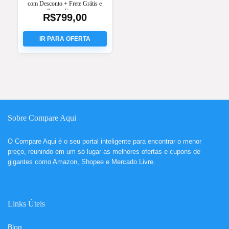
com Desconto + Frete Grátis e
Pronta Entrega
R$
799,00
Sobre Compare Aqui
O
Compare Aqui
é o seu portal inteligente para encontrar o menor
preço, reunindo em um só lugar as melhores ofertas e cupons de
gigantes como Amazon, Shopee e Mercado Livre.
Links Úteis
Blog