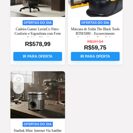
OFERTAS DO DIA
OFERTAS DO DIA
Cadeira Gamer LuvinCo Nitro:
Máscara de Solda The Black Tools
Conforto e Ergonômia com Frete
BTM1000 – Escurecimento
Grátis e Oferta!
Automático – Frete Grátis
R$
107,54
R$
578,99
R$
59,75
O
preço
O
original
preço
era:
atual
R$107,54.
é:
R$59,75.
OFERTAS DO DIA
Starlink Mini: Internet Via Satélite