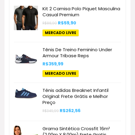
Kit 2 Camisa Polo Piquet Masculina
Casual Premium
O
O
R$
59,90
R$
88,90
preço
preço
original
atual
MERCADO LIVRE
era:
é:
R$88,90.
R$59,90.
Tênis De Treino Feminino Under
Armour Tribase Reps
R$
359,99
MERCADO LIVRE
Tênis adidas Breaknet Infantil
Original: Frete Grátis e Melhor
Preço
O
O
R$
262,56
R$
349,99
preço
preço
original
atual
era:
é:
Grama Sintética Crossfit 16m²
R$349,99.
R$262,56.
(2,00m X 8.00m) Frete Gratis