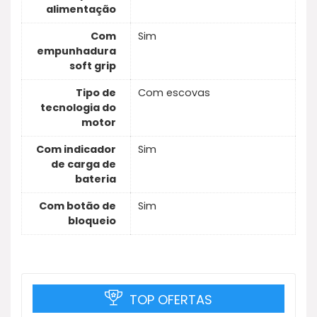
alimentação
Com
Sim
empunhadura
soft grip
Tipo de
Com escovas
tecnologia do
motor
Com indicador
Sim
de carga de
bateria
Com botão de
Sim
bloqueio
TOP OFERTAS