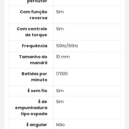
percutor
Com função
Sim
reversa
Com controle
Sim
de torque
Frequência
50Hz/60Hz
Tamanho do
10 mm
mandril
Batidas por
17000
minuto
É sem fio
Sim
É de
Sim
empunhadura
tipo espada
É angular
Não