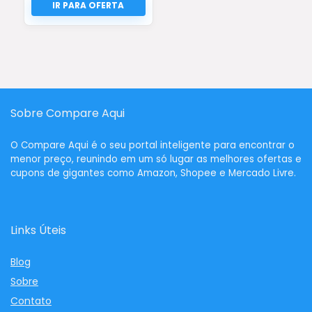
Sobre Compare Aqui
O
Compare Aqui
é o seu portal inteligente para encontrar o
menor preço, reunindo em um só lugar as melhores ofertas e
cupons de gigantes como Amazon, Shopee e Mercado Livre.
Links Úteis
Blog
Sobre
Contato