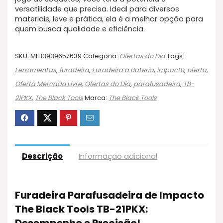
versatilidade que precisa. Ideal para diversos
materiais, leve e prática, ela é a melhor opção para
quem busca qualidade e eficiência.
SKU:
MLB3939657639
Categoria:
Ofertas do Dia
Tags:
Ferramentas
,
furadeira
,
Furadeira a Bateria
,
impacto
,
oferta
,
Oferta Mercado Livre
,
Ofertas do Dia
,
parafusadeira
,
TB-
21PKX
,
The Black Tools
Marca:
The Black Tools
Descrição
Informação adicional
Furadeira Parafusadeira de Impacto
The Black Tools TB-21PKX: