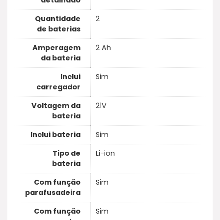
detalhado
Quantidade
2
de baterias
Amperagem
2 Ah
da bateria
Inclui
Sim
carregador
Voltagem da
21V
bateria
Inclui bateria
Sim
Tipo de
Li-ion
bateria
Com função
Sim
parafusadeira
Com função
Sim