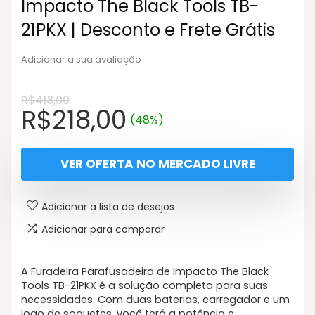
Impacto The Black Tools TB-
21PKX | Desconto e Frete Grátis
Adicionar a sua avaliação
R$
418,00
O
O
R$
218,00
(48%)
preço
preço
original
atual
VER OFERTA NO MERCADO LIVRE
era:
é:
R$418,00.
R$218,00.
Adicionar a lista de desejos
Adicionar para comparar
A Furadeira Parafusadeira de Impacto The Black
Tools TB-21PKX é a solução completa para suas
necessidades. Com duas baterias, carregador e um
jogo de soquetes, você terá a potência e