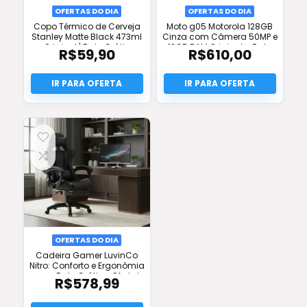
OFERTAS DO DIA
OFERTAS DO DIA
Copo Térmico de Cerveja
Moto g05 Motorola 128GB
Stanley Matte Black 473ml
Cinza com Câmera 50MP e
Original | Frete Grátis
12GB RAM Original – Frete
R$
59,90
R$
610,00
Grátis
OFERTAS DO DIA
Cadeira Gamer LuvinCo
Nitro: Conforto e Ergonômia
com Frete Grátis e Oferta!
R$
578,99