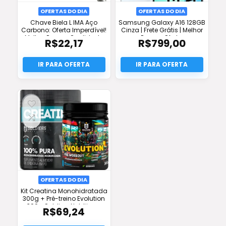
OFERTAS DO DIA
OFERTAS DO DIA
Chave Biela L IMA Aço
Samsung Galaxy A16 128GB
Carbono: Oferta Imperdível!
Cinza | Frete Grátis | Melhor
Melhor Preço e Qualidade
Preço e Oferta
R$
22,17
R$
799,00
OFERTAS DO DIA
Kit Creatina Monohidratada
300g + Pré-treino Evolution
300g Soldiers Nutrition –
R$
69,24
Desconto e Frete Grátis