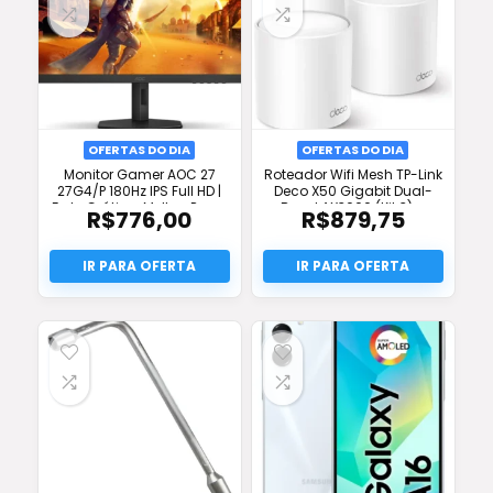
OFERTAS DO DIA
OFERTAS DO DIA
Monitor Gamer AOC 27
Roteador Wifi Mesh TP-Link
27G4/P 180Hz IPS Full HD |
Deco X50 Gigabit Dual-
Frete Grátis + Melhor Preço
Band AX3000 (Kit 3) –
R$
776,00
R$
879,75
Desconto e Frete Grátis!