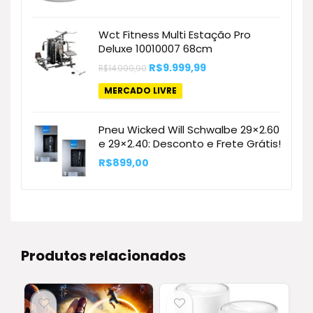
Wct Fitness Multi Estação Pro
Deluxe 10010007 68cm
O
O
R$
9.999,99
R$
14.999,90
preço
preço
original
atual
MERCADO LIVRE
era:
é:
R$14.999,90.
R$9.999,99.
Pneu Wicked Will Schwalbe 29×2.60
e 29×2.40: Desconto e Frete Grátis!
R$
899,00
Produtos relacionados