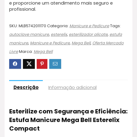
e proporcione um atendimento mais seguro e
profissional.
SKU:
MLB5742011170
Categoria:
Manicure e Pedicure
Tags:
autoclave manicure
,
esterelix
,
esterilizador alicate
,
estufa
manicure
,
Manicure e Pedicure
,
Mega Bell
,
Oferta Mercado
Livre
Marca:
Mega Bell
Descrição
Informação adicional
Esterilize com Segurança e Eficiência:
Estufa Manicure Mega Bell Esterelix
Compact