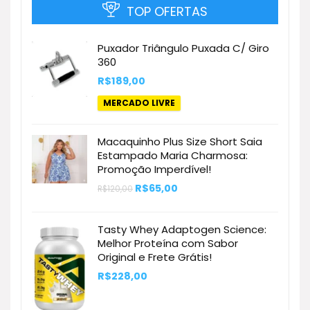
TOP OFERTAS
Puxador Triângulo Puxada C/ Giro
360
R$
189,00
MERCADO LIVRE
Macaquinho Plus Size Short Saia
Estampado Maria Charmosa:
Promoção Imperdível!
O
O
R$
65,00
R$
120,00
preço
preço
original
atual
era:
é:
Tasty Whey Adaptogen Science:
R$120,00.
R$65,00.
Melhor Proteína com Sabor
Original e Frete Grátis!
R$
228,00