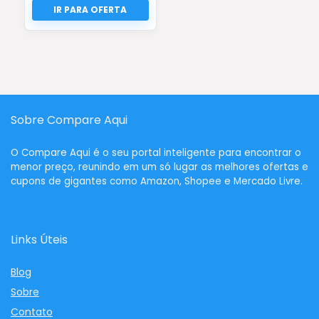
Sobre Compare Aqui
O
Compare Aqui
é o seu portal inteligente para encontrar o
menor preço, reunindo em um só lugar as melhores ofertas e
cupons de gigantes como Amazon, Shopee e Mercado Livre.
Links Úteis
Blog
Sobre
Contato