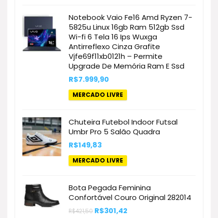
R$499,90.
R$373,12.
Notebook Vaio Fe16 Amd Ryzen 7-
5825u Linux 16gb Ram 512gb Ssd
Wi-fi 6 Tela 16 Ips Wuxga
Antirreflexo Cinza Grafite
Vjfe69f11xb0121h – Permite
Upgrade De Memória Ram E Ssd
R$
7.999,90
MERCADO LIVRE
Chuteira Futebol Indoor Futsal
Umbr Pro 5 Salão Quadra
R$
149,83
MERCADO LIVRE
Bota Pegada Feminina
Confortável Couro Original 282014
O
O
R$
301,42
R$
421,50
preço
preço