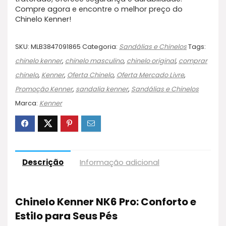
Compre agora e encontre o melhor preço do
Chinelo Kenner!
SKU:
MLB3847091865
Categoria:
Sandálias e Chinelos
Tags:
chinelo kenner
,
chinelo masculino
,
chinelo original
,
comprar
chinelo
,
Kenner
,
Oferta Chinelo
,
Oferta Mercado Livre
,
Promoção Kenner
,
sandalia kenner
,
Sandálias e Chinelos
Marca:
Kenner
Descrição
Informação adicional
Chinelo Kenner NK6 Pro: Conforto e
Estilo para Seus Pés