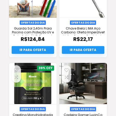
OFERTAS DO DIA
OFERTAS DO DIA
Guarda Sol 2,40m Praia
Chave Biela L IMA Aço
Piscina com Proteção UV e
Carbono: Oferta Imperdível!
Frete Grátis | MB Connect
Melhor Preço e Qualidade
R$
124,84
R$
22,17
39%
OFERTAS DO DIA
OFERTAS DO DIA
Creatina Monohidratada
Cadeira Gamer LuvinCo