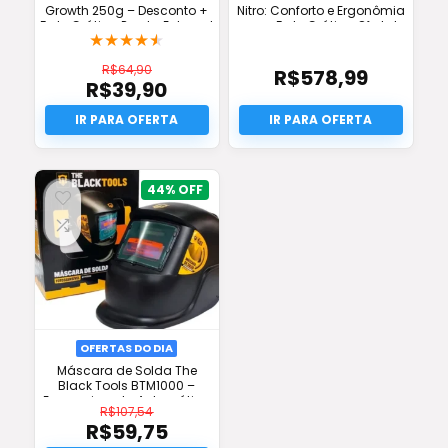
Growth 250g – Desconto +
Nitro: Conforto e Ergonômia
Frete Grátis e Pronta Entrega!
com Frete Grátis e Oferta!
★
★
★
★
★
R$
64,90
R$
578,99
R$
39,90
O
preço
O
original
preço
era:
atual
R$64,90.
é:
R$39,90.
44%
OFERTAS DO DIA
Máscara de Solda The
Black Tools BTM1000 –
Escurecimento Automático
R$
107,54
– Frete Grátis
R$
59,75
O