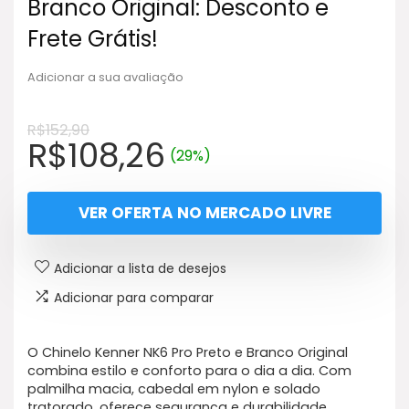
Branco Original: Desconto e
Frete Grátis!
Adicionar a sua avaliação
R$
152,90
O
O
R$
108,26
(29%)
preço
preço
original
atual
VER OFERTA NO MERCADO LIVRE
era:
é:
R$152,90.
R$108,26.
Adicionar a lista de desejos
Adicionar para comparar
O Chinelo Kenner NK6 Pro Preto e Branco Original
combina estilo e conforto para o dia a dia. Com
palmilha macia, cabedal em nylon e solado
tratorado, oferece segurança e durabilidade.