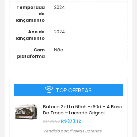
Temporada
2024
de
lançamento
Ano de
2024
lançamento
Com
Não
plataforma
TOP OFERTAS
Bateria Zetta 60ah -z60d – A Base
De Troca – Lacrada Orignal
O
O
R$
373,12
R$
499,90
preço
preço
original
atual
Vendido porOliveiras Baterias
era:
é: