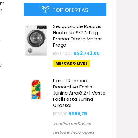
um
TOP OFERTAS
o
Secadora de Roupas
Electrolux SFP12 12kg
Branca Oferta Melhor
:
Preço
O
O
R$
3.743,00
R$
3.940,00
preço
preço
original
atual
MERCADO LIVRE
e
era:
é:
R$3.940,00.
R$3.743,00.
Painel Romano
Decorativo Festa
Junina Arraiá 2×1 Veste
Fácil Festa Junina
Girassol
O
O
R$
59,75
R$
62,90
preço
preço
original
atual
Vendido porDavest
era:
é:
R$62,90.
R$59,75.
Festas e Decorações