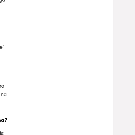
e’
ha
 na
ho?
s: