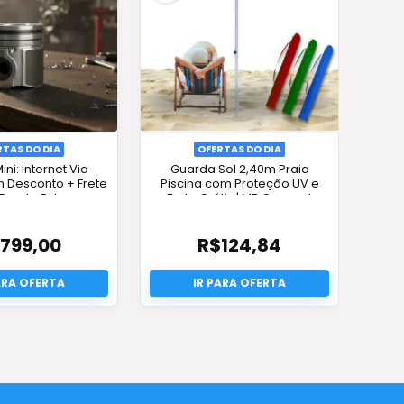
RTAS DO DIA
OFERTAS DO DIA
Mini: Internet Via
Guarda Sol 2,40m Praia
m Desconto + Frete
Piscina com Proteção UV e
 Pronta Entrega
Frete Grátis | MB Connect
799,00
R$
124,84