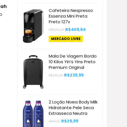
vah
Cafeteira Nespresso
o
Essenza Mini Preta
Preto 127v
O
O
R$
409,64
R$
539,00
preço
preço
original
atual
MERCADO LIVRE
era:
é:
R$539,00.
R$409,64.
Mala De Viagem Bordo
10 Kilos Yin’s Yins Preto
Premium Original
O
O
R$
239,99
R$
319,90
preço
preço
original
atual
era:
é:
R$319,90.
R$239,99.
2 Loção Nivea Body Milk
Hidratante Pele Seca
Extrasseca Neutra
O
O
R$
29,99
R$
47,51
preço
preço