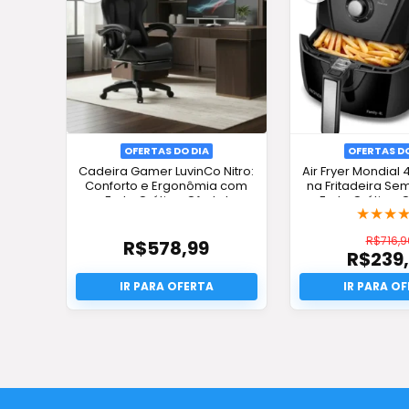
OFERTAS DO DIA
OFERTAS DO
Cadeira Gamer LuvinCo Nitro:
Air Fryer Mondial 
Conforto e Ergonômia com
na Fritadeira S
Frete Grátis e Oferta!
Frete Grátis e O
★
★
★
R$
716,9
R$
578,99
R$
239
O
pr
O
or
pr
er
at
R$
é:
R$