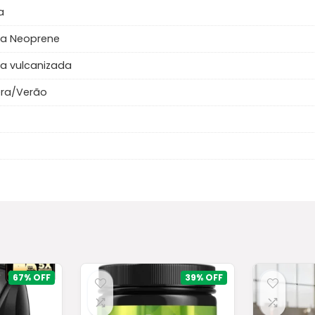
a
ha Neoprene
a vulcanizada
era/Verão
67%
39%