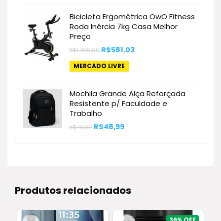
Bicicleta Ergométrica OwO Fitness
Roda Inércia 7kg Casa Melhor
Preço
O
O
R$
581,03
R$
1.499,00
preço
preço
original
atual
MERCADO LIVRE
era:
é:
R$1.499,00.
R$581,03.
Mochila Grande Alça Reforçada
Resistente p/ Faculdade e
Trabalho
O
O
R$
48,99
R$
78,90
preço
preço
original
atual
era:
é:
R$78,90.
R$48,99.
Produtos relacionados
39%