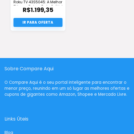
Roku TV 43S5045: A Melhor
TV com Roku e Frete Grátis!
R$
1.199,35
Sobre Compare Aqui
O
Compare Aqui
é o seu portal inteligente para encontrar o
menor preço, reunindo em um só lugar as melhores ofertas e
cupons de gigantes como Amazon, Shopee e Mercado Livre.
Links Úteis
Blog