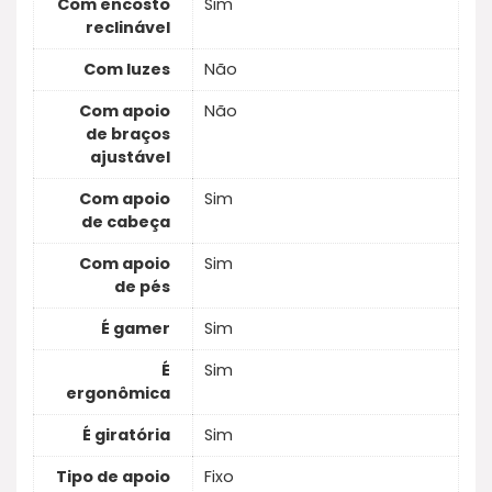
Com encosto
Sim
reclinável
Com luzes
Não
Com apoio
Não
de braços
ajustável
Com apoio
Sim
de cabeça
Com apoio
Sim
de pés
É gamer
Sim
É
Sim
ergonômica
É giratória
Sim
Tipo de apoio
Fixo