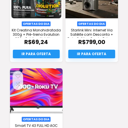
OFERTAS DO DIA
OFERTAS DO DIA
Kit Creatina Monohidratada
Starlink Mini: Internet Via
300g + Pré-treino Evolution
Satélite com Desconto +
300g Soldiers Nutrition –
Frete Grátis e Pronta Entrega
R$
69,24
R$
799,00
Desconto e Frete Grátis
OFERTAS DO DIA
Smart TV 43 FULL HD AOC