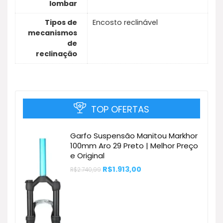
lombar
Tipos de
Encosto reclinável
mecanismos
de
reclinação
TOP OFERTAS
Garfo Suspensão Manitou Markhor
100mm Aro 29 Preto | Melhor Preço
e Original
O
O
R$
1.913,00
R$
2.740,99
preço
preço
original
atual
era:
é:
R$2.740,99.
R$1.913,00.