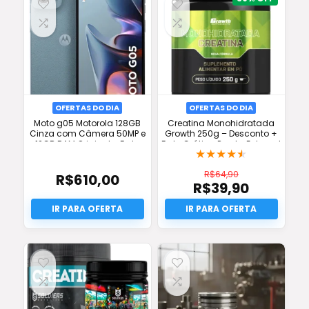
OFERTAS DO DIA
OFERTAS DO DIA
Moto g05 Motorola 128GB
Creatina Monohidratada
Cinza com Câmera 50MP e
Growth 250g – Desconto +
12GB RAM Original – Frete
Frete Grátis e Pronta Entrega!
★
★
★
★
★
Grátis
R$
64,90
R$
610,00
R$
39,90
O
preço
O
original
preço
era:
atual
R$64,90.
é:
R$39,90.