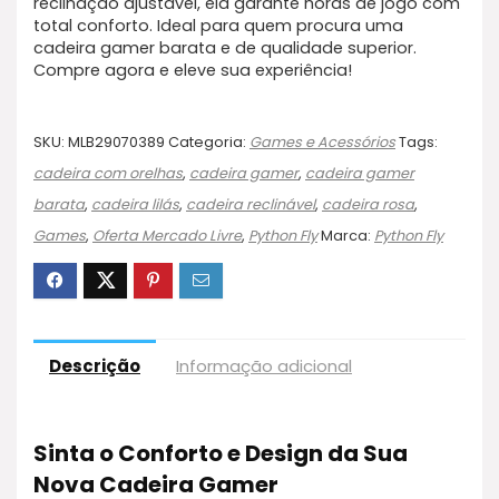
reclinação ajustável, ela garante horas de jogo com
total conforto. Ideal para quem procura uma
cadeira gamer barata e de qualidade superior.
Compre agora e eleve sua experiência!
SKU:
MLB29070389
Categoria:
Games e Acessórios
Tags:
cadeira com orelhas
,
cadeira gamer
,
cadeira gamer
barata
,
cadeira lilás
,
cadeira reclinável
,
cadeira rosa
,
Games
,
Oferta Mercado Livre
,
Python Fly
Marca:
Python Fly
Descrição
Informação adicional
Sinta o Conforto e Design da Sua
Nova Cadeira Gamer