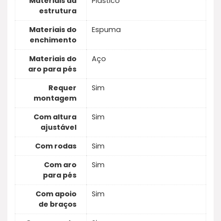
Materiais da
Plástico
estrutura
Materiais do
Espuma
enchimento
Materiais do
Aço
aro para pés
Requer
Sim
montagem
Com altura
Sim
ajustável
Com rodas
Sim
Com aro
Sim
para pés
Com apoio
Sim
de braços