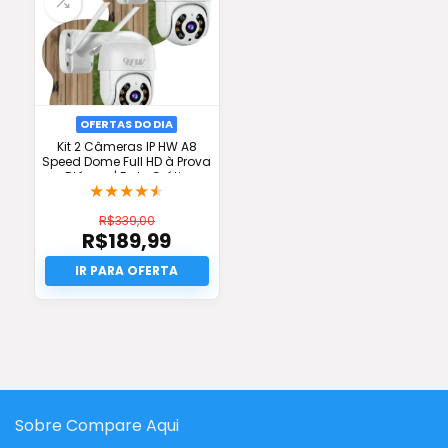
OFERTAS DO DIA
Kit 2 Câmeras IP HW A8
Speed Dome Full HD à Prova
D’água | Frete Grátis
★
★
★
★
★
R$
339,00
R$
189,99
O
preço
O
original
preço
era:
atual
R$339,00.
é:
R$189,99.
Sobre Compare Aqui