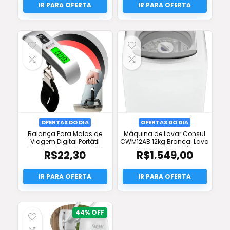
OFERTAS DO DIA
OFERTAS DO DIA
Balança Para Malas de
Máquina de Lavar Consul
Viagem Digital Portátil
CWM12AB 12kg Branca: Lava
Chrome Technology: Frete
Tudo com Frete Grátis e
R$
22,30
R$
1.549,00
Grátis e Oferta!
Oferta!
44%