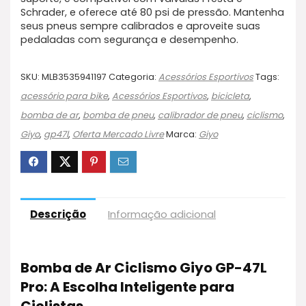
Schrader, e oferece até 80 psi de pressão. Mantenha
seus pneus sempre calibrados e aproveite suas
pedaladas com segurança e desempenho.
SKU:
MLB3535941197
Categoria:
Acessórios Esportivos
Tags:
acessório para bike
,
Acessórios Esportivos
,
bicicleta
,
bomba de ar
,
bomba de pneu
,
calibrador de pneu
,
ciclismo
,
Giyo
,
gp47l
,
Oferta Mercado Livre
Marca:
Giyo
Descrição
Informação adicional
Bomba de Ar Ciclismo Giyo GP-47L
Pro: A Escolha Inteligente para