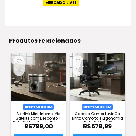
original
atual
MERCADO LIVRE
era:
é:
R$565,00.
R$327,90.
Produtos relacionados
OFERTAS DO DIA
OFERTAS DO DIA
Starlink Mini: Internet Via
Cadeira Gamer LuvinCo
Satélite com Desconto +
Nitro: Conforto e Ergonômia
Frete Grátis e Pronta Entrega
com Frete Grátis e Oferta!
R$
799,00
R$
578,99