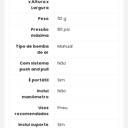
x Altura x
Largura
Peso
110 g
Pressão
80 psi
máxima
Tipo de bomba
Manual
de ar
Com sistema
Não
push and pull
É portátil
Sim
Inclui
Não
manômetro
Usos
Pneu
recomendados
Inclui suporte
Sim