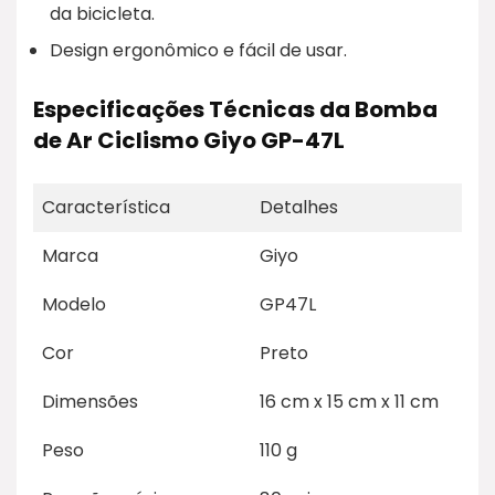
da bicicleta.
Design ergonômico e fácil de usar.
Especificações Técnicas da Bomba
de Ar Ciclismo Giyo GP-47L
Característica
Detalhes
Marca
Giyo
Modelo
GP47L
Cor
Preto
Dimensões
16 cm x 15 cm x 11 cm
Peso
110 g