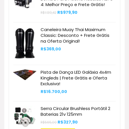
4: Melhor Preço e Frete Grátis!
O
O
R$
979,90
R$
1.139,42
preço
preço
original
atual
era:
é:
Caneleira Muay Thai Maximum
R$1.139,42.
R$979,90.
Classic: Desconto + Frete Grátis
na Oferta Original!
R$
369,00
Pista de Dança LED Galáxia 4x4m
Kingleds | Frete Grátis e Oferta
Exclusiva!
R$
16.700,00
Serra Circular Brushless Portátil 2
Baterias 21v 125mm
O
O
R$
327,90
R$
565,00
preço
preço