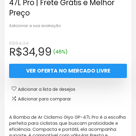
47L Pro | Frete Grátis e Melhor
Preço
Adicionar a sua avaliação
R$
64,34
O
O
R$
34,99
(46%)
preço
preço
original
atual
VER OFERTA NO MERCADO LIVRE
era:
é:
R$64,34.
R$34,99.
Adicionar a lista de desejos
Adicionar para comparar
A Bomba de Ar Ciclismo Giyo GP-47L Pro é a escolha
perfeita para ciclistas que buscam praticidade e
eficiência. Compacta e portátil, ela acompanha
suporte, é compatível com válvulas Presta e