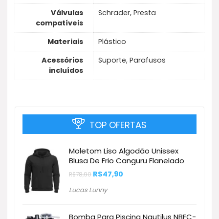
Válvulas
Schrader, Presta
compatíveis
Materiais
Plástico
Acessórios
Suporte, Parafusos
incluídos
TOP OFERTAS
Moletom Liso Algodão Unissex
Blusa De Frio Canguru Flanelado
O
O
R$
47,90
R$
78,90
preço
preço
original
atual
Lucas Lunny
era:
é:
R$78,90.
R$47,90.
Bomba Para Piscina Nautilus NBFC-